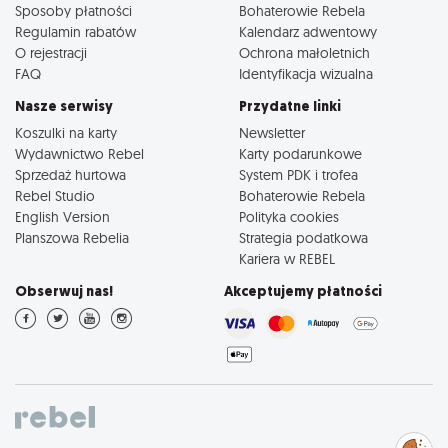
Sposoby płatności
Bohaterowie Rebela
Regulamin rabatów
Kalendarz adwentowy
O rejestracji
Ochrona małoletnich
FAQ
Identyfikacja wizualna
Nasze serwisy
Przydatne linki
Koszulki na karty
Newsletter
Wydawnictwo Rebel
Karty podarunkowe
Sprzedaż hurtowa
System PDK i trofea
Rebel Studio
Bohaterowie Rebela
English Version
Polityka cookies
Planszowa Rebelia
Strategia podatkowa
Kariera w REBEL
Obserwuj nas!
Akceptujemy płatności
Zarządzaj
preferencjami