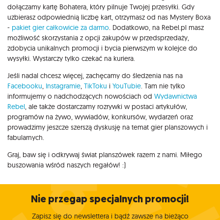
dołączamy kartę Bohatera, który pilnuje Twojej przesyłki. Gdy
uzbierasz odpowiednią liczbę kart, otrzymasz od nas Mystery Boxa
-
pakiet gier całkowicie za darmo
. Dodatkowo, na Rebel.pl masz
możliwość skorzystania z opcji zakupów w przedsprzedaży,
zdobycia unikalnych promocji i bycia pierwszym w kolejce do
wysyłki. Wystarczy tylko czekać na kuriera.
Jeśli nadal chcesz więcej, zachęcamy do śledzenia nas na
Facebooku
,
Instagramie
,
TikToku
i
YouTubie
. Tam nie tylko
informujemy o nadchodzących nowościach od
Wydawnictwa
Rebel
, ale także dostarczamy rozrywki w postaci artykułów,
programów na żywo, wywiadów, konkursów, wydarzeń oraz
prowadzimy jeszcze szerszą dyskusję na temat gier planszowych i
fabularnych.
Graj, baw się i odkrywaj świat planszówek razem z nami. Miłego
buszowania wśród naszych regałów! :)
Nie przegap specjalnych promocji!
Zapisz się do newslettera i bądź zawsze na bieżąco