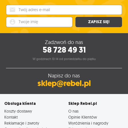
Twój adres e-mail
Twoje imię
ZAPISZ SIĘ!
Zadzwoń do nas
58 728 49 31
W godzinach 10-14 od poniedziałku do piątku
Napisz do nas
sklep@rebel.pl
Obsługa klienta
Sklep Rebel.pl
Koszty dostawy
O nas
Kontakt
Opinie Klientów
Reklamacje i zwroty
Wyróżnienia i nagrody