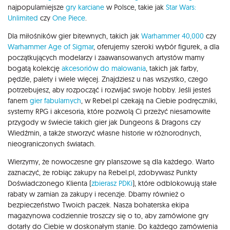
najpopularniejsze
gry karciane
w Polsce, takie jak
Star Wars:
Unlimited
czy
One Piece
.
Dla miłośników gier bitewnych, takich jak
Warhammer 40,000
czy
Warhammer Age of Sigmar
, oferujemy szeroki wybór figurek, a dla
początkujących modelarzy i zaawansowanych artystów mamy
bogatą kolekcję
akcesoriów do malowania
, takich jak farby,
pędzle, palety i wiele więcej. Znajdziesz u nas wszystko, czego
potrzebujesz, aby rozpocząć i rozwijać swoje hobby. Jeśli jesteś
fanem
gier fabularnych
, w Rebel.pl czekają na Ciebie podręczniki,
systemy RPG i akcesoria, które pozwolą Ci przeżyć niesamowite
przygody w świecie takich gier jak Dungeons & Dragons czy
Wiedźmin, a także stworzyć własne historie w różnorodnych,
nieograniczonych światach.
Wierzymy, że nowoczesne gry planszowe są dla każdego. Warto
zaznaczyć, że robiąc zakupy na Rebel.pl, zdobywasz Punkty
Doświadczonego Klienta (
zbierasz PDKi
), które odblokowują stałe
rabaty w zamian za zakupy i recenzje. Dbamy również o
bezpieczeństwo Twoich paczek. Nasza bohaterska ekipa
magazynowa codziennie troszczy się o to, aby zamówione gry
dotarły do Ciebie w doskonałym stanie. Do każdego zamówienia