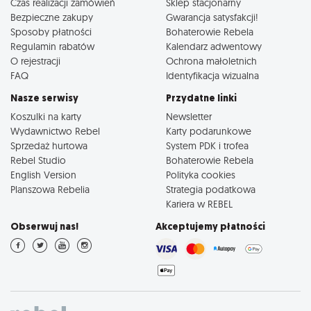
Czas realizacji zamówień
Sklep stacjonarny
Bezpieczne zakupy
Gwarancja satysfakcji!
Sposoby płatności
Bohaterowie Rebela
Regulamin rabatów
Kalendarz adwentowy
O rejestracji
Ochrona małoletnich
FAQ
Identyfikacja wizualna
Nasze serwisy
Przydatne linki
Koszulki na karty
Newsletter
Wydawnictwo Rebel
Karty podarunkowe
Sprzedaż hurtowa
System PDK i trofea
Rebel Studio
Bohaterowie Rebela
English Version
Polityka cookies
Planszowa Rebelia
Strategia podatkowa
Kariera w REBEL
Obserwuj nas!
Akceptujemy płatności