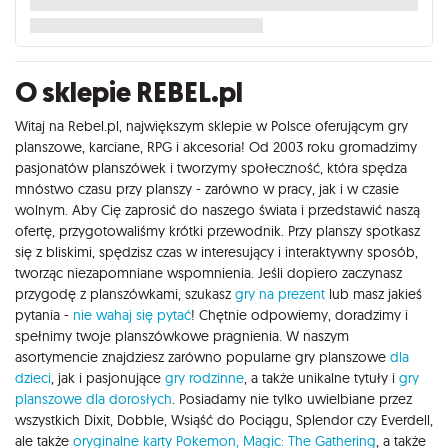
O sklepie REBEL.pl
Witaj na Rebel.pl, największym sklepie w Polsce oferującym gry
planszowe, karciane, RPG i akcesoria! Od 2003 roku gromadzimy
pasjonatów planszówek i tworzymy społeczność, która spędza
mnóstwo czasu przy planszy - zarówno w pracy, jak i w czasie
wolnym. Aby Cię zaprosić do naszego świata i przedstawić naszą
ofertę, przygotowaliśmy krótki przewodnik. Przy planszy spotkasz
się z bliskimi, spędzisz czas w interesujący i interaktywny sposób,
tworząc niezapomniane wspomnienia. Jeśli dopiero zaczynasz
przygodę z planszówkami, szukasz
gry na prezent
lub masz jakieś
pytania -
nie wahaj się pytać
! Chętnie odpowiemy, doradzimy i
spełnimy twoje planszówkowe pragnienia. W naszym
asortymencie znajdziesz zarówno popularne gry planszowe
dla
dzieci
, jak i pasjonujące
gry rodzinne
, a także unikalne tytuły i
gry
planszowe dla dorosłych
. Posiadamy nie tylko uwielbiane przez
wszystkich Dixit, Dobble, Wsiąść do Pociągu, Splendor czy Everdell,
ale także
oryginalne karty Pokemon,
Magic: The Gathering
, a także