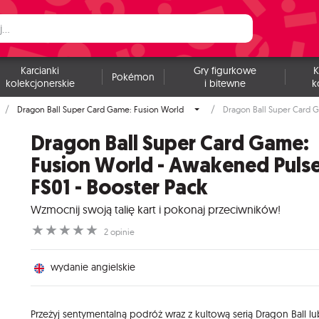
Karcianki
Gry figurkowe
K
Pokémon
kolekcjonerskie
i bitewne
k
Dragon Ball Super Card Game: Fusion World
Dragon Ball Super Card G
Dragon Ball Super Card Game:
Fusion World - Awakened Pulse
FS01 - Booster Pack
Wzmocnij swoją talię kart i pokonaj przeciwników!
☆
☆
☆
☆
☆
2 opinie
wydanie angielskie
Przeżyj sentymentalną podróż wraz z kultową serią Dragon Ball lu