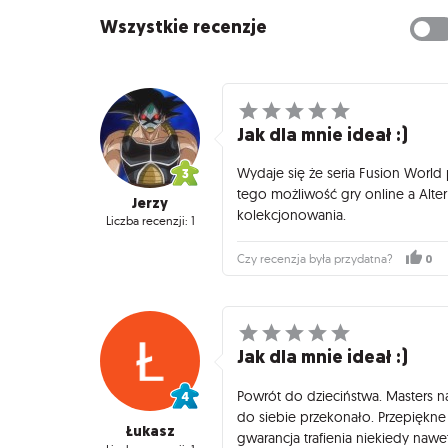
Wszystkie recenzje
Jak dla mnie ideał :)
Wydaje się że seria Fusion World p
tego możliwość gry online a Alter
Jerzy
kolekcjonowania.
Liczba recenzji: 1
0
Czy recenzja była przydatna?
Jak dla mnie ideał :)
Powrót do dzieciństwa. Masters na
do siebie przekonało. Przepiękne 
Łukasz
gwarancja trafienia niekiedy naw