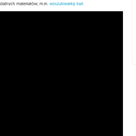
ydatnych materiałów, m.in.
wyszukiwarkę kart
.