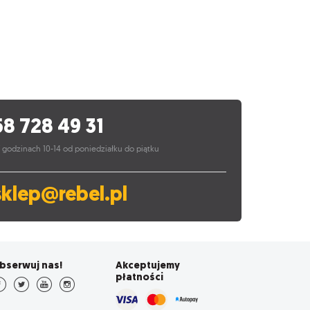
58 728 49 31
 godzinach 10-14 od poniedziałku do piątku
sklep@rebel.pl
bserwuj nas!
Akceptujemy
płatności