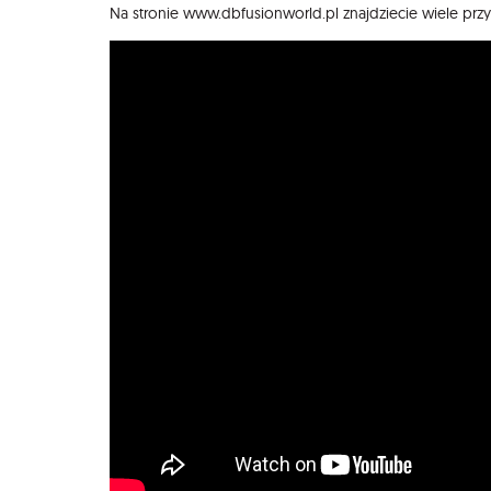
Na stronie www.dbfusionworld.pl znajdziecie wiele prz