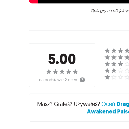
Opis gry na oficjaln
Recenzje
5.00
na podstawie
2 ocen
Masz? Grałeś? Używałeś?
Oceń
Drag
Awakened Pulse 