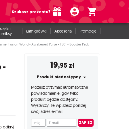
Szukasz prezentu?
siążki i
Łamigłówki
Akcesoria
Promocje
omiksy
ame: Fusion World - Awakened Pulse - FS01 - Booster Pack
19
,95
zł
 -
Produkt niedostępny
Możesz otrzymać automatyczne
powiadomienie, gdy tylko
produkt będzie dostępny.
Wystarczy, że wpiszesz poniżej
swój adres e-mail.
Imię
E-mail
ZAPISZ
b odkryj