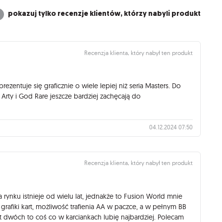
pokazuj tylko recenzje klientów, którzy nabyli produkt
Recenzja klienta, który nabył ten produkt
rezentuje się graficznie o wiele lepiej niż seria Masters. Do
 Arty i God Rare jeszcze bardziej zachęcają do
04.12.2024 07:50
Recenzja klienta, który nabył ten produkt
 rynku istnieje od wielu lat, jednakże to Fusion World mnie
grafiki kart, możliwość trafienia AA w paczce, a w pełnym BB
et dwóch to coś co w karciankach lubię najbardziej. Polecam