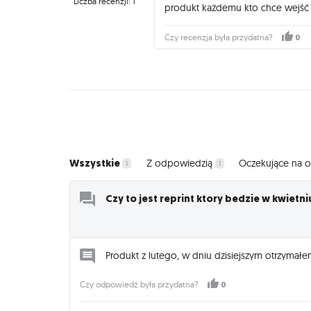
Liczba recenzji: 1
produkt każdemu kto chce wejść 
0
Czy recenzja była przydatna?
Wszystkie
Z odpowiedzią
Oczekujące na
1
1
Czy to jest reprint ktory bedzie w kwietni
Produkt z lutego, w dniu dzisiejszym otrzymał
0
Czy odpowiedź była przydatna?