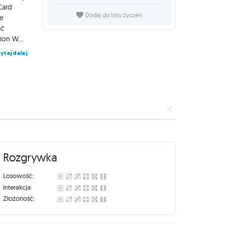
Card
Dodaj do listy życzeń
je
ać
niezliczone epickie pojedynki. Dragon Ball Super Card Game: Fusion World - Awakened Pulse - FS01 - Booster Pack to paczka zawierająca 12 losowych kart. Na stronie www.dbfusionworld.pl znajdziecie wiele przydatnych materiałów, m.in. wyszukiwarkę kart. Opis gry na oficjalnym kanale wydawnictwa Bandai.
ytaj dalej
Rozgrywka
Losowość:
Interakcja:
Złożoność: