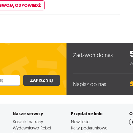
 SWOJĄ ODPOWIEDŹ
Zadzwoń do nas
W
ZAPISZ SIĘ!
Napisz do nas
Nasze serwisy
Przydatne linki
O
Koszulki na karty
Newsletter
Wydawnictwo Rebel
Karty podarunkowe