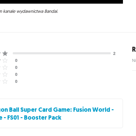
ym kanale wydawnictwa Bandai.
R
Ni
on Ball Super Card Game: Fusion World -
- FS01 - Booster Pack