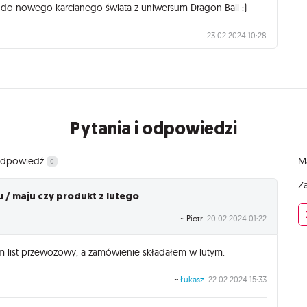
do nowego karcianego świata z uniwersum Dragon Ball :)
23.02.2024 10:28
Pytania i odpowiedzi
 odpowiedź
Ma
0
Za
u / maju czy produkt z lutego
~ Piotr
20.02.2024 01:22
em list przewozowy, a zamówienie składałem w lutym.
~
Łukasz
22.02.2024 15:33