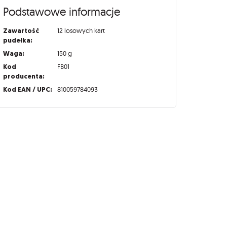
Podstawowe informacje
Zawartość
12 losowych kart
pudełka:
Waga:
150 g
Kod
FB01
producenta:
Kod EAN / UPC:
810059784093