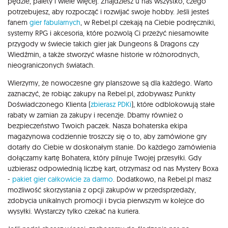
pędzle, palety i wiele więcej. Znajdziesz u nas wszystko, czego
potrzebujesz, aby rozpocząć i rozwijać swoje hobby. Jeśli jesteś
fanem
gier fabularnych
, w Rebel.pl czekają na Ciebie podręczniki,
systemy RPG i akcesoria, które pozwolą Ci przeżyć niesamowite
przygody w świecie takich gier jak Dungeons & Dragons czy
Wiedźmin, a także stworzyć własne historie w różnorodnych,
nieograniczonych światach.
Wierzymy, że nowoczesne gry planszowe są dla każdego. Warto
zaznaczyć, że robiąc zakupy na Rebel.pl, zdobywasz Punkty
Doświadczonego Klienta (
zbierasz PDKi
), które odblokowują stałe
rabaty w zamian za zakupy i recenzje. Dbamy również o
bezpieczeństwo Twoich paczek. Nasza bohaterska ekipa
magazynowa codziennie troszczy się o to, aby zamówione gry
dotarły do Ciebie w doskonałym stanie. Do każdego zamówienia
dołączamy kartę Bohatera, który pilnuje Twojej przesyłki. Gdy
uzbierasz odpowiednią liczbę kart, otrzymasz od nas Mystery Boxa
-
pakiet gier całkowicie za darmo
. Dodatkowo, na Rebel.pl masz
możliwość skorzystania z opcji zakupów w przedsprzedaży,
zdobycia unikalnych promocji i bycia pierwszym w kolejce do
wysyłki. Wystarczy tylko czekać na kuriera.