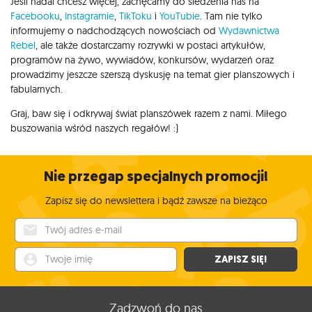
Jeśli nadal chcesz więcej, zachęcamy do śledzenia nas na
Facebooku
,
Instagramie
,
TikToku
i
YouTubie
. Tam nie tylko
informujemy o nadchodzących nowościach od
Wydawnictwa
Rebel
, ale także dostarczamy rozrywki w postaci artykułów,
programów na żywo, wywiadów, konkursów, wydarzeń oraz
prowadzimy jeszcze szerszą dyskusję na temat gier planszowych i
fabularnych.
Graj, baw się i odkrywaj świat planszówek razem z nami. Miłego
buszowania wśród naszych regałów! :)
Nie przegap specjalnych promocji!
Zapisz się do newslettera i bądź zawsze na bieżąco
Twój adres e-mail
Twoje imię
ZAPISZ SIĘ!
Zadzwoń do nas