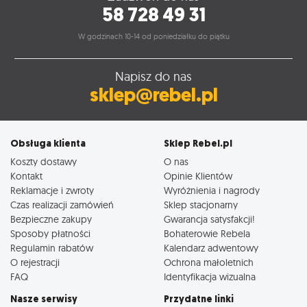
58 728 49 31
W godzinach 10-14 od poniedziałku do piątku
Napisz do nas
sklep@rebel.pl
Obsługa klienta
Sklep Rebel.pl
Koszty dostawy
O nas
Kontakt
Opinie Klientów
Reklamacje i zwroty
Wyróżnienia i nagrody
Czas realizacji zamówień
Sklep stacjonarny
Bezpieczne zakupy
Gwarancja satysfakcji!
Sposoby płatności
Bohaterowie Rebela
Regulamin rabatów
Kalendarz adwentowy
O rejestracji
Ochrona małoletnich
FAQ
Identyfikacja wizualna
Nasze serwisy
Przydatne linki