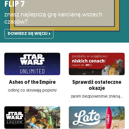
FLIP 7
znasz najlepszą grę karcianą wszech
czasów?
DOWIEDZ SIĘ WIĘCEJ
Ashes of the Empire
Sprawdź ostateczne
okazje
odkryj co skrywają popioły
zanim bezpowrotnie znikną...