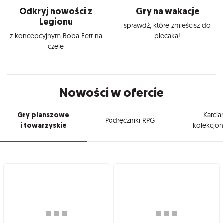
Odkryj nowości z
Gry na wakacje
Legionu
sprawdź, które zmieścisz do
z koncepcyjnym Boba Fett na
plecaka!
czele
Nowości w ofercie
Gry planszowe
Karcia
Podręczniki RPG
i towarzyskie
kolekcjon