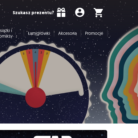
Szukasz prezentu?
siążki i
Łamigłówki
Akcesoria
Promocje
omiksy