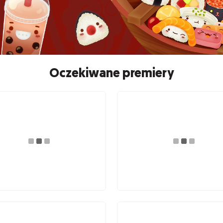
Oczekiwane premiery