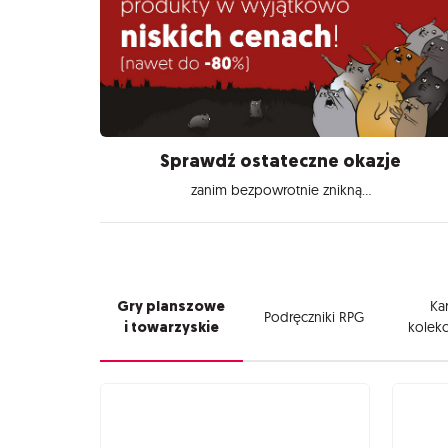
Sprawdź ostateczne okazje
zanim bezpowrotnie znikną...
Gry planszowe
Kar
Podręczniki RPG
i towarzyskie
kolekc