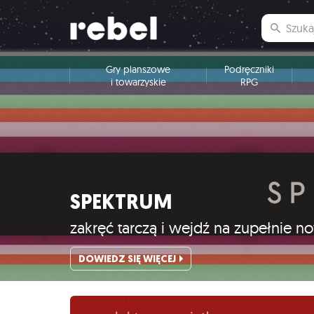
Gry planszowe
Podręczniki
i towarzyskie
RPG
SPEKTRUM
zakręć tarczą i wejdź na zupełnie 
DOWIEDZ SIĘ WIĘCEJ