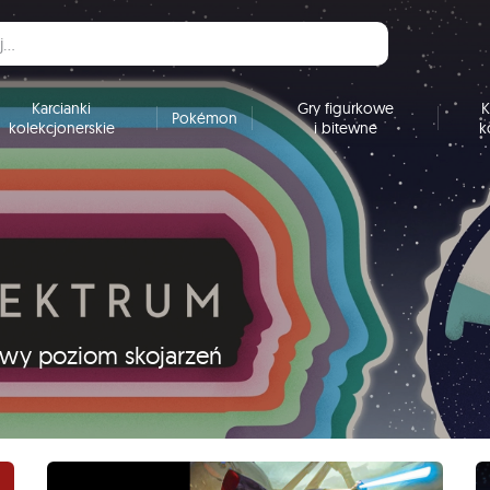
Karcianki
Gry figurkowe
K
Pokémon
kolekcjonerskie
i bitewne
k
nowy poziom skojarzeń