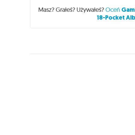
Recenzje
Masz? Grałeś? Używałeś?
Oceń
Game
18-Pocket Alb