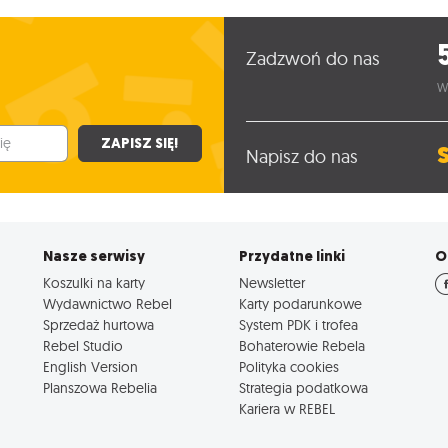
Zadzwoń do nas
W
ZAPISZ SIĘ!
Napisz do nas
Nasze serwisy
Przydatne linki
O
Koszulki na karty
Newsletter
Wydawnictwo Rebel
Karty podarunkowe
Sprzedaż hurtowa
System PDK i trofea
Rebel Studio
Bohaterowie Rebela
English Version
Polityka cookies
Planszowa Rebelia
Strategia podatkowa
Kariera w REBEL