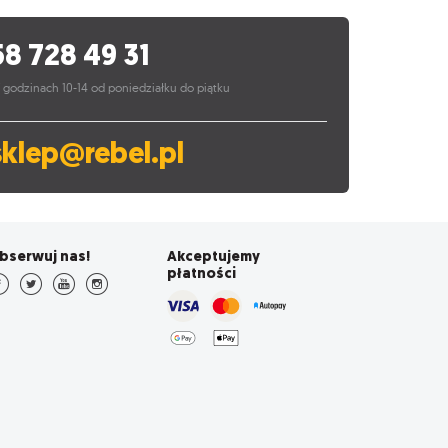
58 728 49 31
 godzinach 10-14 od poniedziałku do piątku
sklep@rebel.pl
bserwuj nas!
Akceptujemy
płatności