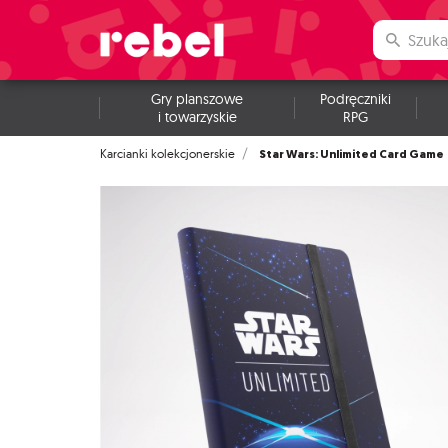
Gry planszowe
Podręczniki
i towarzyskie
RPG
Star Wars: Unlimited Card Game
Karcianki kolekcjonerskie