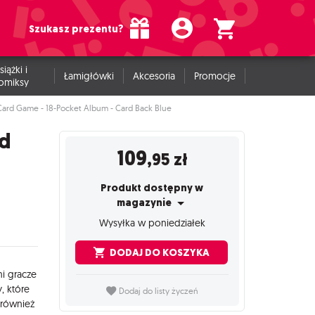
Szukasz prezentu?
siążki i
Łamigłówki
Akcesoria
Promocje
omiksy
Card Game - 18-Pocket Album - Card Back Blue
ed
109
,95
zł
Produkt dostępny w
magazynie
Wysyłka w poniedziałek
DODAJ DO KOSZYKA
ni gracze
, które
Dodaj do listy życzeń
 również