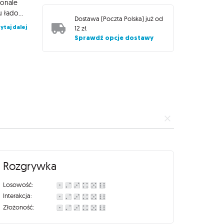
konale
utrzymuje zawartość albumu w ryzach. Dwustronne strony albumu ładowane z boku zapewniają utrzymanie kolecji w porządku. Album przystosowany jest do kart w rozmiarze standard i standard-Japanese, nawet podwójnie zakoszulkowanych! CECHY Album 20 dwustronnych arkuszy z 18 kieszeniami, mieszczący 360 podwójnie zakoszulkowanych kart* Wytrzymały produkt z bezpiecznym zamknięciem w postaci gumki Produkt na oficjalnej licencji Star Wars Album odporny na uszkodzenia mechaniczne, idealny do zabrania w podróż Przystosowany do kart w rozmiarze standard i standard-Japanese Wykonany z wysokiej jakości surowców Brak związków kwasowych Bez domieszek polichlorku winylu
Dostawa (
Poczta Polska
) już od
ytaj dalej
12 zł
.
Sprawdź opcje dostawy
Rozgrywka
Losowość:
Interakcja:
Złożoność: