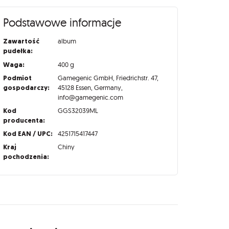
Podstawowe informacje
Zawartość
album
pudełka:
Waga:
400 g
Podmiot
Gamegenic GmbH, Friedrichstr. 47,
gospodarczy:
45128 Essen, Germany,
info@gamegenic.com
Kod
GGS32039ML
producenta:
Kod EAN / UPC:
4251715417447
Kraj
Chiny
pochodzenia: