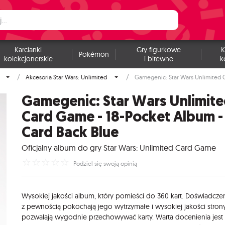
Karcianki
Gry figurkowe
K
Pokémon
kolekcjonerskie
i bitewne
k
Akcesoria Star Wars: Unlimited
Gamegenic: Star Wars Unlimited 
Gamegenic: Star Wars Unlimit
Card Game - 18-Pocket Album -
Card Back Blue
Oficjalny album do gry Star Wars: Unlimited Card Game
☆
☆
☆
☆
☆
Podziel się swoją opinią
Wysokiej jakości album, który pomieści do 360 kart. Doświadcze
z pewnością pokochają jego wytrzymałe i wysokiej jakości strony
pozwalają wygodnie przechowywać karty. Warta docenienia jest