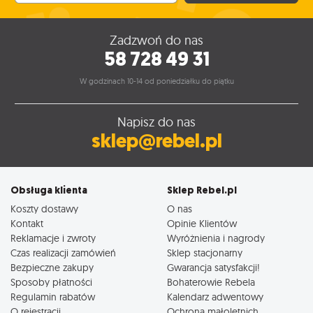
Zadzwoń do nas
58 728 49 31
W godzinach 10-14 od poniedziałku do piątku
Napisz do nas
sklep@rebel.pl
Obsługa klienta
Sklep Rebel.pl
Koszty dostawy
O nas
Kontakt
Opinie Klientów
Reklamacje i zwroty
Wyróżnienia i nagrody
Czas realizacji zamówień
Sklep stacjonarny
Bezpieczne zakupy
Gwarancja satysfakcji!
Sposoby płatności
Bohaterowie Rebela
Regulamin rabatów
Kalendarz adwentowy
O rejestracji
Ochrona małoletnich