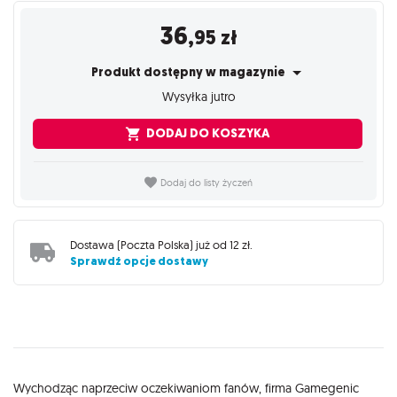
36
,95
zł
Produkt dostępny w magazynie
Wysyłka jutro
DODAJ DO KOSZYKA
Dodaj do listy życzeń
Dostawa (
Poczta Polska
) już od
12 zł
.
Sprawdź opcje dostawy
Opis
Wychodząc naprzeciw oczekiwaniom fanów, firma Gamegenic