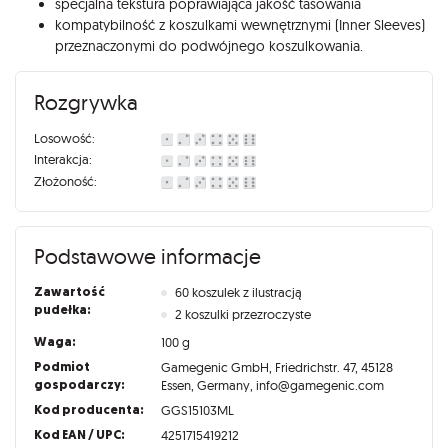
specjalna tekstura poprawiająca jakość tasowania
kompatybilność z koszulkami wewnętrznymi (Inner Sleeves)
przeznaczonymi do podwójnego koszulkowania.
Rozgrywka
Losowość:
Interakcja:
Złożoność:
Podstawowe informacje
Zawartość
60 koszulek z ilustracją
pudełka:
2 koszulki przezroczyste
Waga:
100 g
Podmiot
Gamegenic GmbH, Friedrichstr. 47, 45128
gospodarczy:
Essen, Germany, info@gamegenic.com
Kod producenta:
GGS15103ML
Kod EAN / UPC:
4251715419212