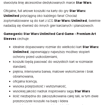
stworzyła linię akcesoriów dedykowanych marce
Star Wars
.
Oficjalne, full artowe koszulki na karty do gry
Star Wars:
Unlimited
przyciągną oko każdego fana! Chociaż
zoptymalizowane są do kart z LCG
Star Wars: Unlimited
, świetnie
nadadzą się również do innych gier karcianych i planszowych.
Gamegenic: Star Wars Unlimited Card Game - Premium Art
Sleeves
cechuje:
idealnie dopasowany rozmiar do wielkości kart
Star Wars:
Unlimited
, zapewniający najwyższy możliwy stopień
ochrony przed uszkodzeniami,
koszulki będą pasować do wszystkich kart w rozmiarze
standard,
piękna, intensywna barwa, matowe wykończenie i brak
obramowania,
oficjalna licencja,
wysoka przejrzystość i wytrzymałość,
wysokiej jakości nadruk inspirowany sagą
Star Wars
ilość niezbędna do zakoszulkowania całej talii, w tym dwie
przezroczyste koszulki na bazę i lidera