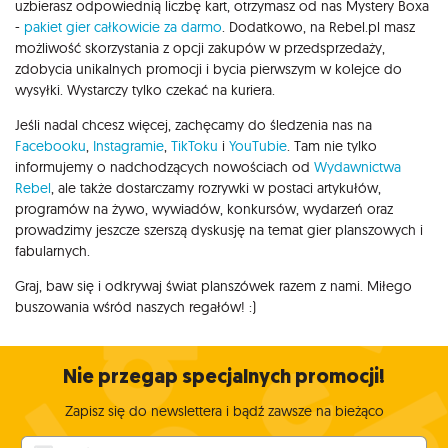
uzbierasz odpowiednią liczbę kart, otrzymasz od nas Mystery Boxa
-
pakiet gier całkowicie za darmo
. Dodatkowo, na Rebel.pl masz
możliwość skorzystania z opcji zakupów w przedsprzedaży,
zdobycia unikalnych promocji i bycia pierwszym w kolejce do
wysyłki. Wystarczy tylko czekać na kuriera.
Jeśli nadal chcesz więcej, zachęcamy do śledzenia nas na
Facebooku
,
Instagramie
,
TikToku
i
YouTubie
. Tam nie tylko
informujemy o nadchodzących nowościach od
Wydawnictwa
Rebel
, ale także dostarczamy rozrywki w postaci artykułów,
programów na żywo, wywiadów, konkursów, wydarzeń oraz
prowadzimy jeszcze szerszą dyskusję na temat gier planszowych i
fabularnych.
Graj, baw się i odkrywaj świat planszówek razem z nami. Miłego
buszowania wśród naszych regałów! :)
Nie przegap specjalnych promocji!
Zapisz się do newslettera i bądź zawsze na bieżąco
Twój adres e-mail