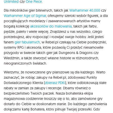
Unlimited
czy
One Piece
.
Dla miłośników gier bitewnych, takich jak
Warhammer 40,000
czy
Warhammer Age of Sigmar
, oferujemy szeroki wybór figurek, a dla
początkujących modelarzy i zaawansowanych artystów mamy
bogatą kolekcję
akcesoriów do malowania
, takich jak farby,
pędzle, palety i wiele więcej. Znajdziesz u nas wszystko, czego
potrzebujesz, aby rozpocząć i rozwijać swoje hobby. Jeśli jesteś
fanem
gier fabularnych
, w Rebel.pl czekają na Ciebie podręczniki,
systemy RPG i akcesoria, które pozwolą Ci przeżyć niesamowite
przygody w świecie takich gier jak Dungeons & Dragons czy
Wiedźmin, a także stworzyć własne historie w różnorodnych,
nieograniczonych światach.
Wierzymy, że nowoczesne gry planszowe są dla każdego. Warto
zaznaczyć, że robiąc zakupy na Rebel.pl, zdobywasz Punkty
Doświadczonego Klienta (
zbierasz PDKi
), które odblokowują stałe
rabaty w zamian za zakupy i recenzje. Dbamy również o
bezpieczeństwo Twoich paczek. Nasza bohaterska ekipa
magazynowa codziennie troszczy się o to, aby zamówione gry
dotarły do Ciebie w doskonałym stanie. Do każdego zamówienia
dołączamy kartę Bohatera, który pilnuje Twojej przesyłki. Gdy