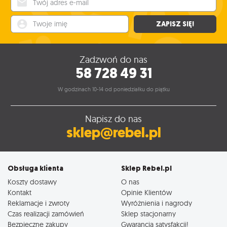
Twoje imię
ZAPISZ SIĘ!
Zadzwoń do nas
58 728 49 31
W godzinach 10-14 od poniedziałku do piątku
Napisz do nas
sklep@rebel.pl
Obsługa klienta
Sklep Rebel.pl
Koszty dostawy
O nas
Kontakt
Opinie Klientów
Reklamacje i zwroty
Wyróżnienia i nagrody
Czas realizacji zamówień
Sklep stacjonarny
Bezpieczne zakupy
Gwarancja satysfakcji!