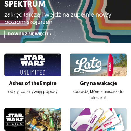
SPEKTRUM
zakręć tarczą i wejdź na zupełnie nowy
poziom skojarzeń
DOWIEDZ SIĘ WIĘCEJ
Ashes of the Empire
Gry na wakacje
odkryj co skrywają popioły
sprawdź, które zmieścisz do
plecaka!