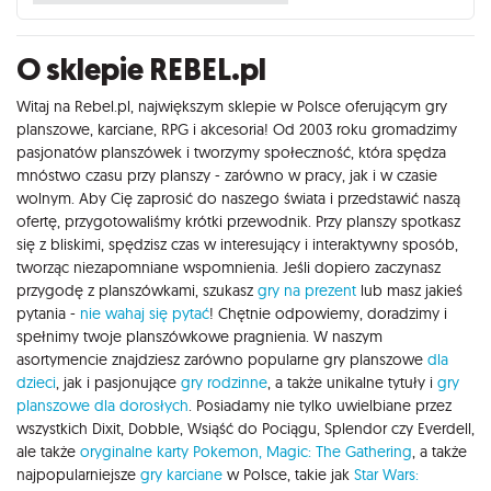
O sklepie REBEL.pl
Witaj na Rebel.pl, największym sklepie w Polsce oferującym gry
planszowe, karciane, RPG i akcesoria! Od 2003 roku gromadzimy
pasjonatów planszówek i tworzymy społeczność, która spędza
mnóstwo czasu przy planszy - zarówno w pracy, jak i w czasie
wolnym. Aby Cię zaprosić do naszego świata i przedstawić naszą
ofertę, przygotowaliśmy krótki przewodnik. Przy planszy spotkasz
się z bliskimi, spędzisz czas w interesujący i interaktywny sposób,
tworząc niezapomniane wspomnienia. Jeśli dopiero zaczynasz
przygodę z planszówkami, szukasz
gry na prezent
lub masz jakieś
pytania -
nie wahaj się pytać
! Chętnie odpowiemy, doradzimy i
spełnimy twoje planszówkowe pragnienia. W naszym
asortymencie znajdziesz zarówno popularne gry planszowe
dla
dzieci
, jak i pasjonujące
gry rodzinne
, a także unikalne tytuły i
gry
planszowe dla dorosłych
. Posiadamy nie tylko uwielbiane przez
wszystkich Dixit, Dobble, Wsiąść do Pociągu, Splendor czy Everdell,
ale także
oryginalne karty Pokemon,
Magic: The Gathering
, a także
najpopularniejsze
gry karciane
w Polsce, takie jak
Star Wars: