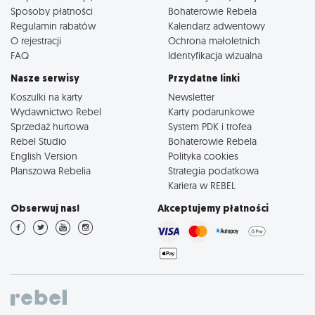
Sposoby płatności
Bohaterowie Rebela
Regulamin rabatów
Kalendarz adwentowy
O rejestracji
Ochrona małoletnich
FAQ
Identyfikacja wizualna
Nasze serwisy
Przydatne linki
Koszulki na karty
Newsletter
Wydawnictwo Rebel
Karty podarunkowe
Sprzedaż hurtowa
System PDK i trofea
Rebel Studio
Bohaterowie Rebela
English Version
Polityka cookies
Planszowa Rebelia
Strategia podatkowa
Kariera w REBEL
Obserwuj nas!
Akceptujemy płatności