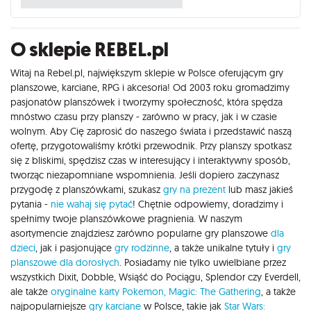
O sklepie REBEL.pl
Witaj na Rebel.pl, największym sklepie w Polsce oferującym gry
planszowe, karciane, RPG i akcesoria! Od 2003 roku gromadzimy
pasjonatów planszówek i tworzymy społeczność, która spędza
mnóstwo czasu przy planszy - zarówno w pracy, jak i w czasie
wolnym. Aby Cię zaprosić do naszego świata i przedstawić naszą
ofertę, przygotowaliśmy krótki przewodnik. Przy planszy spotkasz
się z bliskimi, spędzisz czas w interesujący i interaktywny sposób,
tworząc niezapomniane wspomnienia. Jeśli dopiero zaczynasz
przygodę z planszówkami, szukasz
gry na prezent
lub masz jakieś
pytania -
nie wahaj się pytać
! Chętnie odpowiemy, doradzimy i
spełnimy twoje planszówkowe pragnienia. W naszym
asortymencie znajdziesz zarówno popularne gry planszowe
dla
dzieci
, jak i pasjonujące
gry rodzinne
, a także unikalne tytuły i
gry
planszowe dla dorosłych
. Posiadamy nie tylko uwielbiane przez
wszystkich Dixit, Dobble, Wsiąść do Pociągu, Splendor czy Everdell,
ale także
oryginalne karty Pokemon,
Magic: The Gathering
, a także
najpopularniejsze
gry karciane
w Polsce, takie jak
Star Wars: