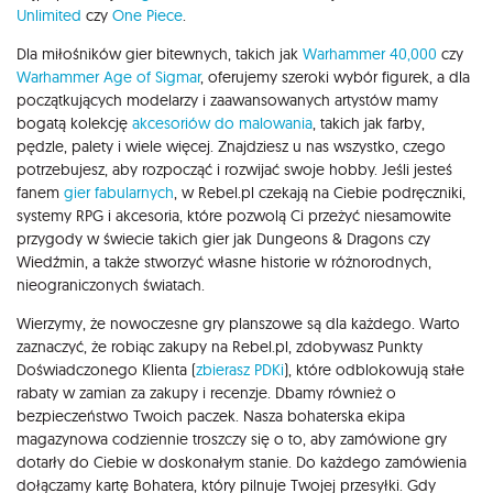
Unlimited
czy
One Piece
.
Dla miłośników gier bitewnych, takich jak
Warhammer 40,000
czy
Warhammer Age of Sigmar
, oferujemy szeroki wybór figurek, a dla
początkujących modelarzy i zaawansowanych artystów mamy
bogatą kolekcję
akcesoriów do malowania
, takich jak farby,
pędzle, palety i wiele więcej. Znajdziesz u nas wszystko, czego
potrzebujesz, aby rozpocząć i rozwijać swoje hobby. Jeśli jesteś
fanem
gier fabularnych
, w Rebel.pl czekają na Ciebie podręczniki,
systemy RPG i akcesoria, które pozwolą Ci przeżyć niesamowite
przygody w świecie takich gier jak Dungeons & Dragons czy
Wiedźmin, a także stworzyć własne historie w różnorodnych,
nieograniczonych światach.
Wierzymy, że nowoczesne gry planszowe są dla każdego. Warto
zaznaczyć, że robiąc zakupy na Rebel.pl, zdobywasz Punkty
Doświadczonego Klienta (
zbierasz PDKi
), które odblokowują stałe
rabaty w zamian za zakupy i recenzje. Dbamy również o
bezpieczeństwo Twoich paczek. Nasza bohaterska ekipa
magazynowa codziennie troszczy się o to, aby zamówione gry
dotarły do Ciebie w doskonałym stanie. Do każdego zamówienia
dołączamy kartę Bohatera, który pilnuje Twojej przesyłki. Gdy