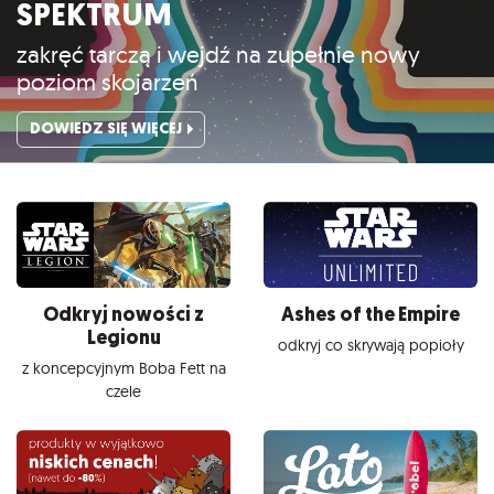
SPEKTRUM
zakręć tarczą i wejdź na zupełnie nowy
poziom skojarzeń
DOWIEDZ SIĘ WIĘCEJ
Odkryj nowości z
Ashes of the Empire
Legionu
odkryj co skrywają popioły
z koncepcyjnym Boba Fett na
czele