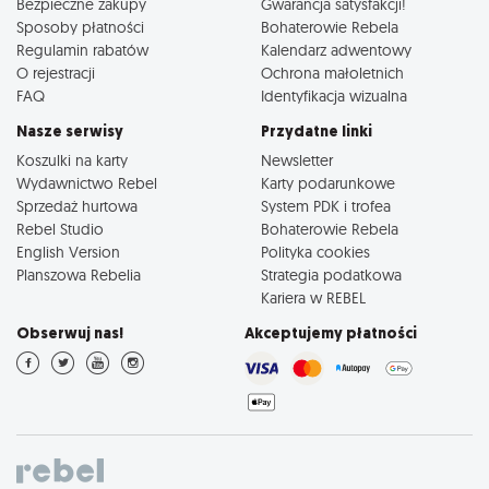
Bezpieczne zakupy
Gwarancja satysfakcji!
Sposoby płatności
Bohaterowie Rebela
Regulamin rabatów
Kalendarz adwentowy
O rejestracji
Ochrona małoletnich
FAQ
Identyfikacja wizualna
Nasze serwisy
Przydatne linki
Koszulki na karty
Newsletter
Wydawnictwo Rebel
Karty podarunkowe
Sprzedaż hurtowa
System PDK i trofea
Rebel Studio
Bohaterowie Rebela
English Version
Polityka cookies
Planszowa Rebelia
Strategia podatkowa
Kariera w REBEL
Obserwuj nas!
Akceptujemy płatności