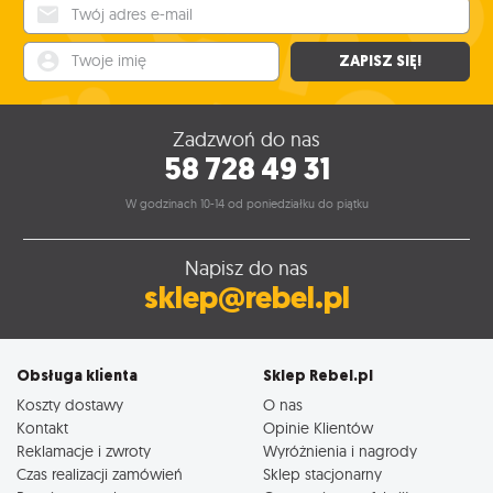
Twój adres e-mail
Twoje imię
ZAPISZ SIĘ!
Zadzwoń do nas
58 728 49 31
W godzinach 10-14 od poniedziałku do piątku
Napisz do nas
sklep@rebel.pl
Obsługa klienta
Sklep Rebel.pl
Koszty dostawy
O nas
Kontakt
Opinie Klientów
Reklamacje i zwroty
Wyróżnienia i nagrody
Czas realizacji zamówień
Sklep stacjonarny