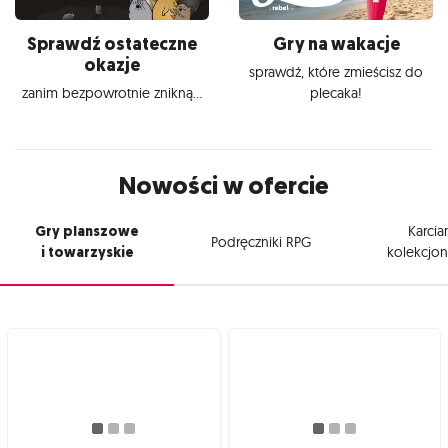
Sprawdź ostateczne
Gry na wakacje
okazje
sprawdź, które zmieścisz do
zanim bezpowrotnie znikną...
plecaka!
Nowości w ofercie
Gry planszowe
Karcia
Podręczniki RPG
i towarzyskie
kolekcjon