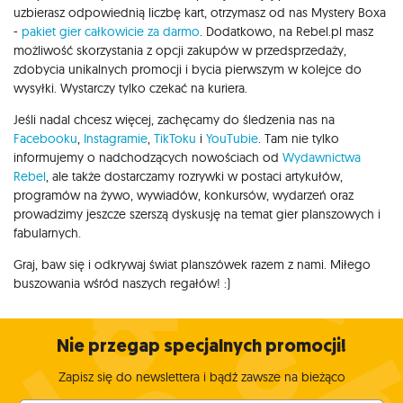
uzbierasz odpowiednią liczbę kart, otrzymasz od nas Mystery Boxa
-
pakiet gier całkowicie za darmo
. Dodatkowo, na Rebel.pl masz
możliwość skorzystania z opcji zakupów w przedsprzedaży,
zdobycia unikalnych promocji i bycia pierwszym w kolejce do
wysyłki. Wystarczy tylko czekać na kuriera.
Jeśli nadal chcesz więcej, zachęcamy do śledzenia nas na
Facebooku
,
Instagramie
,
TikToku
i
YouTubie
. Tam nie tylko
informujemy o nadchodzących nowościach od
Wydawnictwa
Rebel
, ale także dostarczamy rozrywki w postaci artykułów,
programów na żywo, wywiadów, konkursów, wydarzeń oraz
prowadzimy jeszcze szerszą dyskusję na temat gier planszowych i
fabularnych.
Graj, baw się i odkrywaj świat planszówek razem z nami. Miłego
buszowania wśród naszych regałów! :)
Nie przegap specjalnych promocji!
Zapisz się do newslettera i bądź zawsze na bieżąco