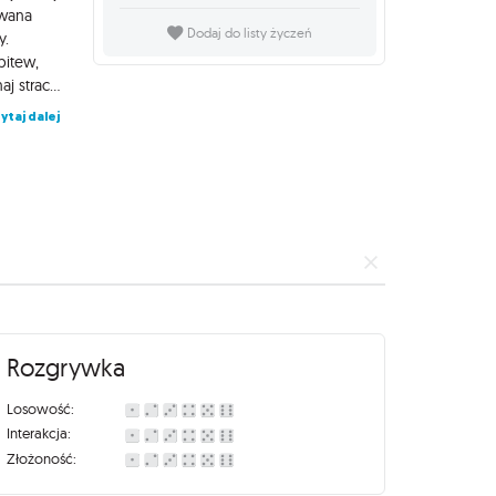
owana
Dodaj do listy życzeń
y.
bitew,
doświadczyć chaosu wywoływanego smoczymi tajfunami. Pokonaj strach wywołany widokiem nieba usłanego skrzydłami dzikich smoków lecących, by walczyć o panowanie nad ziemią. Odkryj który klan pasuje do Twojego stylu gry z charakterystycznymi dla Tarkiru taliami opartymi na trzech kolorach many. Czy jesteś gotowy, by przejąć niebo we władanie? Magic the Gathering: Tarkir - Dragonstorm - Commander Deck - Temur Roar to gotowa do gry talia oparta na czerwonej, niebieskiej i zielonej manie. Pudełko zawiera: talię 100 kart Collector Booster Sample Pack zawierający 2 karty 10 dwustronnych żetonów pudełko na talię strategię gry daną talią kartę informacji
ytaj dalej
Rozgrywka
Losowość:
Interakcja:
Złożoność: