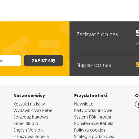
Zadzwoń do nas
W
ZAPISZ SIĘ!
Napisz do nas
Nasze serwisy
Przydatne linki
O
Koszulki na karty
Newsletter
Wydawnictwo Rebel
Karty podarunkowe
Sprzedaż hurtowa
System PDK i trofea
Rebel Studio
Bohaterowie Rebela
English Version
Polityka cookies
Planszowa Rebelia
Strategia podatkowa