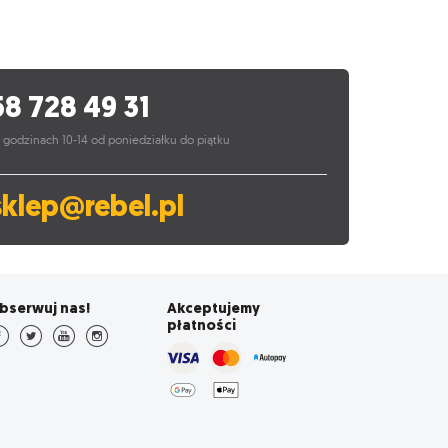
58 728 49 31
 godzinach 10-14 od poniedziałku do piątku
sklep@rebel.pl
bserwuj nas!
Akceptujemy
płatności