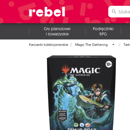
Gry planszowe
Podręczniki
i towarzyskie
RPG
Karcianki kolekcjonerskie
Magic The Gathering
Tark