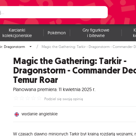
Karcianki
Gry figurkowe
K
Pokémon
kolekcjonerskie
i bitewne
k
ir: Dragonstorm
Magic the Gathering: Tarkir - Dragonstorm - Commander D
Magic the Gathering: Tarkir -
Dragonstorm - Commander Dec
Temur Roar
Planowana premiera: 11 kwietnia 2025 r.
☆
☆
☆
☆
☆
Podziel się swoją opinią
wydanie angielskie
W czasach dawno minionych Tarkir był krainą rozdartą wojnami, 