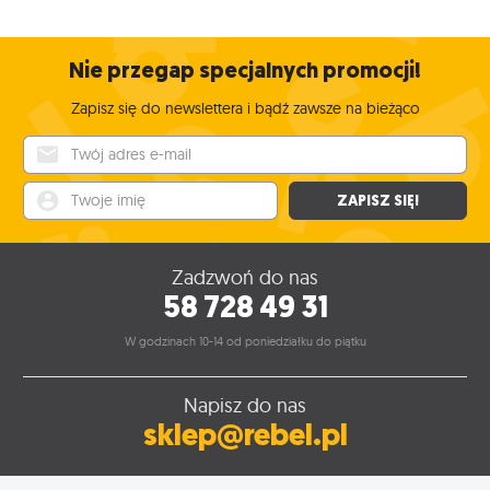
Nie przegap specjalnych promocji!
Zapisz się do newslettera i bądź zawsze na bieżąco
Twój adres e-mail
Twoje imię
ZAPISZ SIĘ!
Zadzwoń do nas
58 728 49 31
W godzinach 10-14 od poniedziałku do piątku
Napisz do nas
sklep@rebel.pl