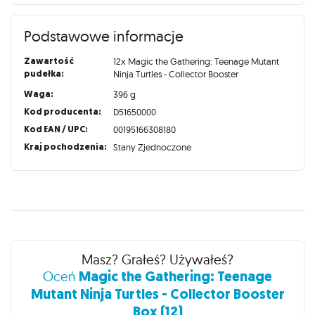
Podstawowe informacje
Zawartość
12x Magic the Gathering: Teenage Mutant
pudełka:
Ninja Turtles - Collector Booster
Waga:
396 g
Kod producenta:
D51650000
Kod EAN / UPC:
00195166308180
Kraj pochodzenia:
Stany Zjednoczone
Recenzje
Masz? Grałeś? Używałeś?
Magic the Gathering: Teenage
Oceń
Mutant Ninja Turtles - Collector Booster
Box (12)