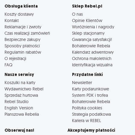
Obsługa klienta
Sklep Rebel.pl
Koszty dostawy
O nas
Kontakt
Opinie Klientów
Reklamacje i zwroty
Wyróżnienia i nagrody
Czas realizacji zamówień
Sklep stacjonarny
Bezpieczne zakupy
Gwarancja satysfakcji!
Sposoby płatności
Bohaterowie Rebela
Regulamin rabatów
Kalendarz adwentowy
O rejestracji
Ochrona małoletnich
FAQ
Identyfikacja wizualna
Nasze serwisy
Przydatne linki
Koszulki na karty
Newsletter
Wydawnictwo Rebel
Karty podarunkowe
Sprzedaż hurtowa
System PDK i trofea
Rebel Studio
Bohaterowie Rebela
English Version
Polityka cookies
Planszowa Rebelia
Strategia podatkowa
Kariera w REBEL
Obserwuj nas!
Akceptujemy płatności