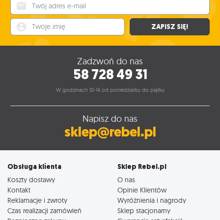
Twój adres e-mail
Twoje imię
ZAPISZ SIĘ!
Zadzwoń do nas
58 728 49 31
W godzinach 10-14 od poniedziałku do piątku
Napisz do nas
sklep@rebel.pl
Obsługa klienta
Sklep Rebel.pl
Koszty dostawy
O nas
Kontakt
Opinie Klientów
Reklamacje i zwroty
Wyróżnienia i nagrody
Czas realizacji zamówień
Sklep stacjonarny