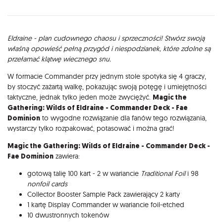
Opis
Eldraine - plan cudownego chaosu i sprzeczności! Stwórz swoją
właśną opowieść pełną przygód i niespodzianek, które zdolne są
przełamać klątwę wiecznego snu.
W formacie Commander przy jednym stole spotyka się 4 graczy,
by stoczyć zażartą walkę, pokazując swoją potęgę i umiejętności
taktyczne, jednak tylko jeden może zwyciężyć.
Magic the
Gathering: Wilds of Eldraine - Commander Deck - Fae
Dominion
to wygodne rozwiązanie dla fanów tego rozwiązania,
wystarczy tylko rozpakować, potasować i można grać!
Magic the Gathering: Wilds of Eldraine - Commander Deck -
Fae Dominion
zawiera:
gotową talię 100 kart - 2 w wariancie
Traditional Foil
i 98
nonfoil cards
Collector Booster Sample Pack zawierający 2 karty
1 kartę Display Commander w wariancie foil-etched
10 dwustronnych tokenów