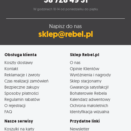
W godzinach 10-14 od poniedziałku do piątku
Napisz do nas
sklep@rebel.pl
Obsługa klienta
Sklep Rebel.pl
Koszty dostawy
O nas
Kontakt
Opinie Klientów
Reklamacje i zwroty
Wyróżnienia i nagrody
Czas realizacji zamówień
Sklep stacjonarny
Bezpieczne zakupy
Gwarancja satysfakcji!
Sposoby płatności
Bohaterowie Rebela
Regulamin rabatów
Kalendarz adwentowy
O rejestracji
Ochrona małoletnich
FAQ
Identyfikacja wizualna
Nasze serwisy
Przydatne linki
Koszulki na karty
Newsletter