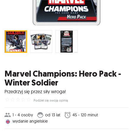
Marvel Champions: Hero Pack -
Winter Soldier
Przedrzyj się przez siły wroga!
☆
☆
☆
☆
☆
Podziel się swoją opinią
1 - 4 osoby
od 13 lat
45 - 120 minut
wydanie angielskie