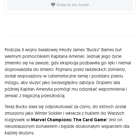
Dodaj do listy życzeń
Opis
Podczas II wojny światowej młody James "Bucky" Barnes był
wiernym pomocnikiem Kapitana Ameryki. Jednak jego życie
zmieniło się na zawsze, gdy eksplozja pozbawiła go ręki i niemal
doprowadziła do śmierci. Pojmany przez radzieckich żołnierzy,
został wyposażony w cybernetyczne ramię i poddany praniu
mózgu, aby służyć jako bezwzględny zabójca. Dopiero lata
później Kapitan Ameryka pomógł mu odzyskać wspomnienia i
zerwać z tragiczną przeszłością.
Teraz Bucky stara się odpokutować za czyny, do których został
zmuszony jako Winter Soldier i wkracza z hukiem do Waszych
rozgrywek w
Marvel Champions: The Card Game
! Jest on
nieustraszonym bohaterem i będzie doskonałym wsparciem dla
każdej drużyny.