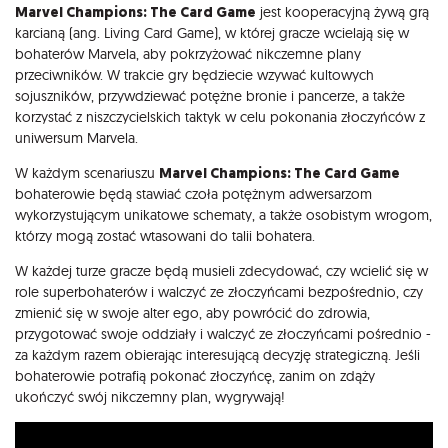
Marvel Champions: The Card Game
jest kooperacyjną żywą grą
karcianą (ang. Living Card Game), w której gracze wcielają się w
bohaterów Marvela, aby pokrzyżować nikczemne plany
przeciwników. W trakcie gry będziecie wzywać kultowych
sojuszników, przywdziewać potężne bronie i pancerze, a także
korzystać z niszczycielskich taktyk w celu pokonania złoczyńców z
uniwersum Marvela.
W każdym scenariuszu
Marvel Champions: The Card Game
bohaterowie będą stawiać czoła potężnym adwersarzom
wykorzystującym unikatowe schematy, a także osobistym wrogom,
którzy mogą zostać wtasowani do talii bohatera.
W każdej turze gracze będą musieli zdecydować, czy wcielić się w
role superbohaterów i walczyć ze złoczyńcami bezpośrednio, czy
zmienić się w swoje alter ego, aby powrócić do zdrowia,
przygotować swoje oddziały i walczyć ze złoczyńcami pośrednio -
za każdym razem obierając interesującą decyzję strategiczną. Jeśli
bohaterowie potrafią pokonać złoczyńcę, zanim on zdąży
ukończyć swój nikczemny plan, wygrywają!