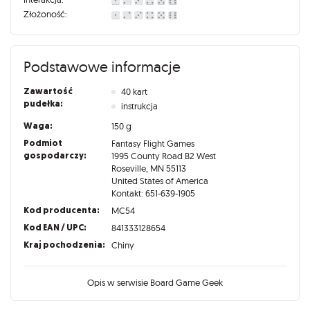
Złożoność:
Podstawowe informacje
Zawartość
40 kart
pudełka:
instrukcja
Waga:
150 g
Podmiot
Fantasy Flight Games
gospodarczy:
1995 County Road B2 West
Roseville, MN 55113
United States of America
Kontakt: 651-639-1905
Kod producenta:
MC54
Kod EAN / UPC:
841333128654
Kraj pochodzenia:
Chiny
Opis w serwisie Board Game Geek