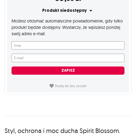
Produkt niedostępny
Możesz otrzymać automatyczne powiadomienie, gdy tylko
produkt będzie dostępny. Wystarczy, że wpiszesz poniżej
swój adres e-mail.
Imię
E-mail
ZAPISZ
Dodaj do listy życzeń
Opis
Styl, ochrona i moc ducha Spirit Blossom.