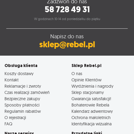
Zadzwoń do nas
58 728 49 31
W godzinach 10-14 od poniedziałku do piątku
Napisz do nas
sklep@rebel.pl
Obsługa klienta
Sklep Rebel.pl
Koszty dostawy
O nas
Kontakt
Opinie Klientów
Reklamacje i zwroty
Wyróżnienia i nagrody
Czas realizacji zamówień
Sklep stacjonarny
Bezpieczne zakupy
Gwarancja satysfakcji!
Sposoby płatności
Bohaterowie Rebela
Regulamin rabatów
Kalendarz adwentowy
O rejestracji
Ochrona małoletnich
FAQ
Identyfikacja wizualna
Nasze serwisy
Przydatne linki