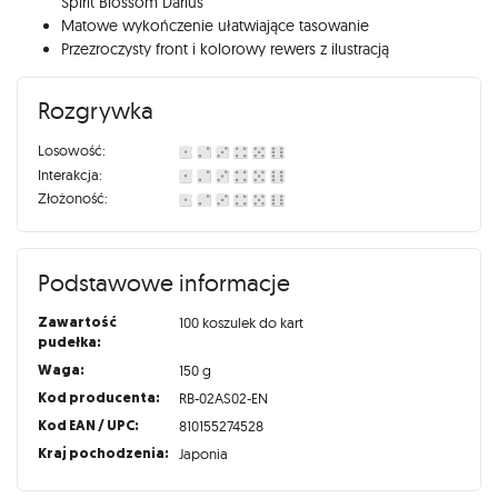
Spirit Blossom Darius
Matowe wykończenie ułatwiające tasowanie
Przezroczysty front i kolorowy rewers z ilustracją
Rozgrywka
Losowość:
Interakcja:
Złożoność:
Podstawowe informacje
Zawartość
100 koszulek do kart
pudełka:
Waga:
150 g
Kod producenta:
RB-02AS02-EN
Kod EAN / UPC:
810155274528
Kraj pochodzenia:
Japonia