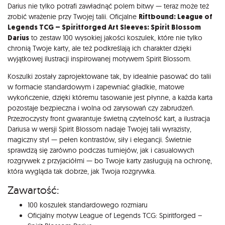
Darius nie tylko potrafi zawładnąć polem bitwy — teraz może też
zrobić wrażenie przy Twojej talii. Oficjalne
Riftbound: League of
Legends TCG – Spiritforged Art Sleeves: Spirit Blossom
Darius
to zestaw 100 wysokiej jakości koszulek, które nie tylko
chronią Twoje karty, ale też podkreślają ich charakter dzięki
wyjątkowej ilustracji inspirowanej motywem Spirit Blossom.
Koszulki zostały zaprojektowane tak, by idealnie pasować do talii
w formacie standardowym i zapewniać gładkie, matowe
wykończenie, dzięki któremu tasowanie jest płynne, a każda karta
pozostaje bezpieczna i wolna od zarysowań czy zabrudzeń.
Przezroczysty front gwarantuje świetną czytelność kart, a ilustracja
Dariusa w wersji Spirit Blossom nadaje Twojej talii wyrazisty,
magiczny styl — pełen kontrastów, siły i elegancji. Świetnie
sprawdzą się zarówno podczas turniejów, jak i casualowych
rozgrywek z przyjaciółmi — bo Twoje karty zasługują na ochronę,
która wygląda tak dobrze, jak Twoja rozgrywka.
Zawartość:
100 koszulek standardowego rozmiaru
Oficjalny motyw League of Legends TCG: Spiritforged –