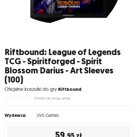
Riftbound: League of Legends
TCG - Spiritforged - Spirit
Blossom Darius - Art Sleeves
(100)
Oficjalne koszulki do gry
Riftbound
☆
☆
☆
☆
☆
Podziel się swoją opinią
Wydawca:
UVS Games
59
,95
zł