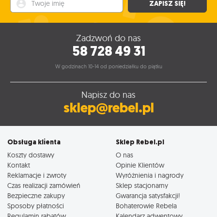
ZAPISZ SIĘ!
Zadzwoń do nas
58 728 49 31
W godzinach 10-14 od poniedziałku do piątku
Napisz do nas
sklep@rebel.pl
Obsługa klienta
Sklep Rebel.pl
Koszty dostawy
O nas
Kontakt
Opinie Klientów
Reklamacje i zwroty
Wyróżnienia i nagrody
Czas realizacji zamówień
Sklep stacjonarny
Bezpieczne zakupy
Gwarancja satysfakcji!
Sposoby płatności
Bohaterowie Rebela
Regulamin rabatów
Kalendarz adwentowy