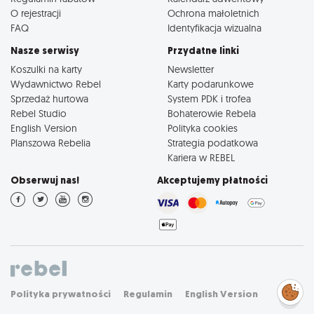
O rejestracji
Ochrona małoletnich
FAQ
Identyfikacja wizualna
Nasze serwisy
Przydatne linki
Koszulki na karty
Newsletter
Wydawnictwo Rebel
Karty podarunkowe
Sprzedaż hurtowa
System PDK i trofea
Rebel Studio
Bohaterowie Rebela
English Version
Polityka cookies
Planszowa Rebelia
Strategia podatkowa
Kariera w REBEL
Obserwuj nas!
Akceptujemy płatności
Zarządzaj
Polityka prywatności
Regulamin
English Version
preferencjami
cookies