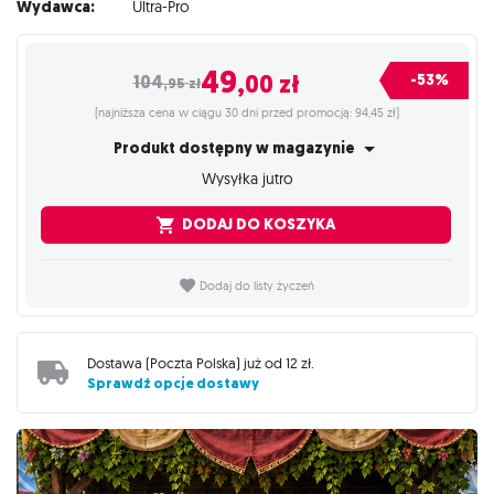
Wydawca:
Ultra-Pro
49
,00
zł
-53%
104
,95
zł
(najniższa cena w ciągu 30 dni przed promocją: 94,45 zł)
Produkt dostępny w magazynie
Wysyłka jutro
DODAJ DO KOSZYKA
Dodaj do listy życzeń
Dostawa (
Poczta Polska
) już od
12 zł
.
Sprawdź opcje dostawy