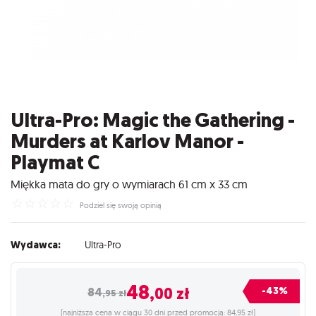
Ultra-Pro: Magic the Gathering -
Murders at Karlov Manor -
Playmat C
Miękka mata do gry o wymiarach 61 cm x 33 cm
☆
☆
☆
☆
☆
Podziel się swoją opinią
Wydawca:
Ultra-Pro
48
,00
zł
-43%
84
,95
zł
(najniższa cena w ciągu 30 dni przed promocją: 84,95 zł)