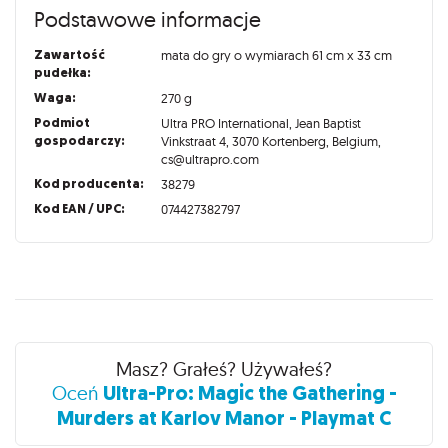
Podstawowe informacje
Zawartość
mata do gry o wymiarach 61 cm x 33 cm
pudełka:
Waga:
270 g
Podmiot
Ultra PRO International, Jean Baptist
gospodarczy:
Vinkstraat 4, 3070 Kortenberg, Belgium,
cs@ultrapro.com
Kod producenta:
38279
Kod EAN / UPC:
074427382797
Recenzje
Masz? Grałeś? Używałeś?
Ultra-Pro: Magic the Gathering -
Oceń
Murders at Karlov Manor - Playmat C