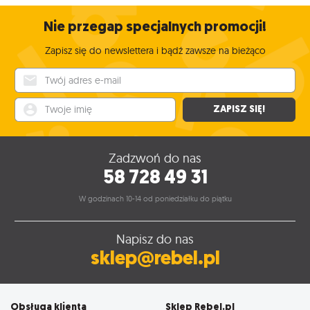
Nie przegap specjalnych promocji!
Zapisz się do newslettera i bądź zawsze na bieżąco
Twój adres e-mail
Twoje imię
ZAPISZ SIĘ!
Zadzwoń do nas
58 728 49 31
W godzinach 10-14 od poniedziałku do piątku
Napisz do nas
sklep@rebel.pl
Obsługa klienta
Sklep Rebel.pl