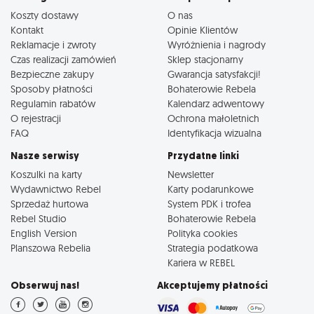
Koszty dostawy
O nas
Kontakt
Opinie Klientów
Reklamacje i zwroty
Wyróżnienia i nagrody
Czas realizacji zamówień
Sklep stacjonarny
Bezpieczne zakupy
Gwarancja satysfakcji!
Sposoby płatności
Bohaterowie Rebela
Regulamin rabatów
Kalendarz adwentowy
O rejestracji
Ochrona małoletnich
FAQ
Identyfikacja wizualna
Nasze serwisy
Przydatne linki
Koszulki na karty
Newsletter
Wydawnictwo Rebel
Karty podarunkowe
Sprzedaż hurtowa
System PDK i trofea
Rebel Studio
Bohaterowie Rebela
English Version
Polityka cookies
Planszowa Rebelia
Strategia podatkowa
Kariera w REBEL
Obserwuj nas!
Akceptujemy płatności