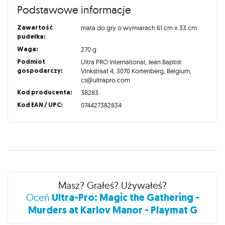
Podstawowe informacje
Zawartość
mata do gry o wymiarach 61 cm x 33 cm
pudełka:
Waga:
270 g
Podmiot
Ultra PRO International, Jean Baptist
gospodarczy:
Vinkstraat 4, 3070 Kortenberg, Belgium,
cs@ultrapro.com
Kod producenta:
38283
Kod EAN / UPC:
074427382834
Recenzje
Masz? Grałeś? Używałeś?
Ultra-Pro: Magic the Gathering -
Oceń
Murders at Karlov Manor - Playmat G