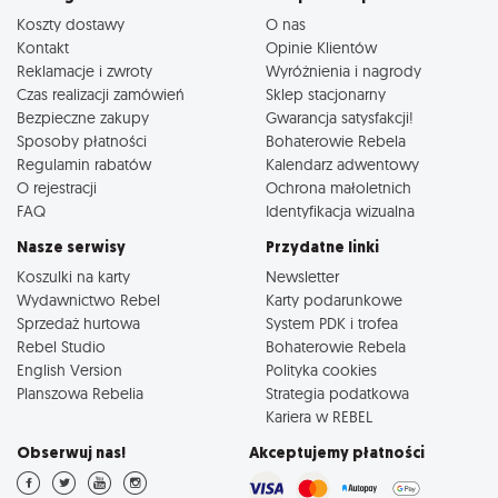
Koszty dostawy
O nas
Kontakt
Opinie Klientów
Reklamacje i zwroty
Wyróżnienia i nagrody
Czas realizacji zamówień
Sklep stacjonarny
Bezpieczne zakupy
Gwarancja satysfakcji!
Sposoby płatności
Bohaterowie Rebela
Regulamin rabatów
Kalendarz adwentowy
O rejestracji
Ochrona małoletnich
FAQ
Identyfikacja wizualna
Nasze serwisy
Przydatne linki
Koszulki na karty
Newsletter
Wydawnictwo Rebel
Karty podarunkowe
Sprzedaż hurtowa
System PDK i trofea
Rebel Studio
Bohaterowie Rebela
English Version
Polityka cookies
Planszowa Rebelia
Strategia podatkowa
Kariera w REBEL
Obserwuj nas!
Akceptujemy płatności