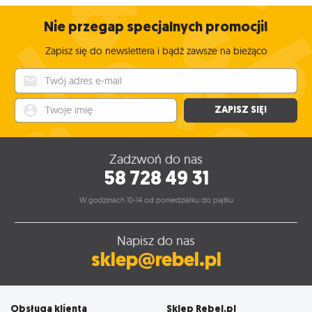
Nie przegap specjalnych promocji!
Zapisz się do newslettera i bądź zawsze na bieżąco
Twój adres e-mail
Twoje imię
ZAPISZ SIĘ!
Zadzwoń do nas
58 728 49 31
W godzinach 10-14 od poniedziałku do piątku
Napisz do nas
sklep@rebel.pl
Obsługa klienta
Sklep Rebel.pl