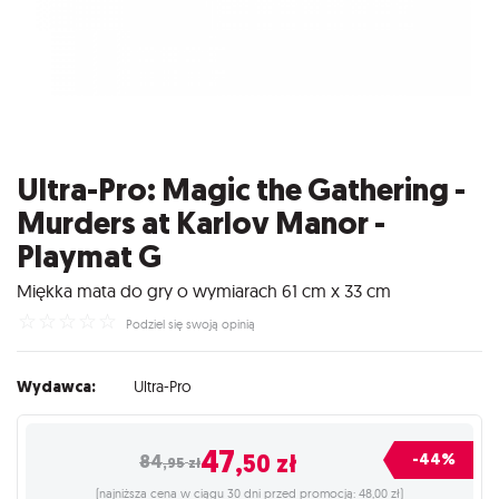
Ultra-Pro: Magic the Gathering -
Murders at Karlov Manor -
Playmat G
Miękka mata do gry o wymiarach 61 cm x 33 cm
☆
☆
☆
☆
☆
Podziel się swoją opinią
Wydawca:
Ultra-Pro
47
,50
zł
-44%
84
,95
zł
(najniższa cena w ciągu 30 dni przed promocją: 48,00 zł)