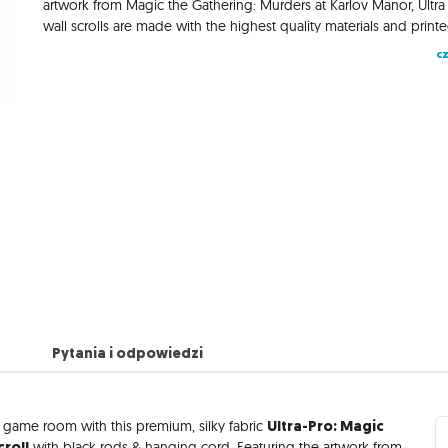
artwork from Magic the Gathering: Murders at Karlov Manor, Ultr
cz
Pytania i odpowiedzi
Ultra-Pro: Magic
r game room with this premium, silky fabric
croll
with black rods & hanging cord. Featuring the artwork from