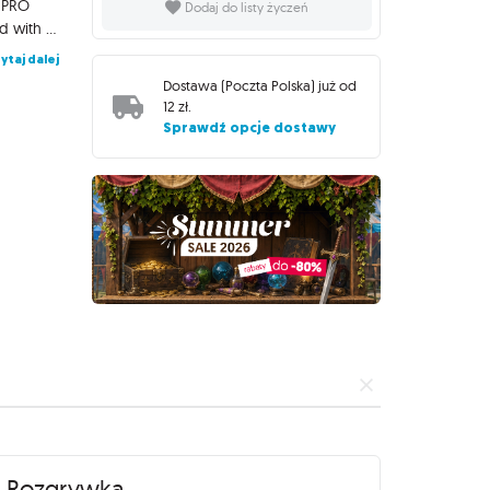
a PRO
Dodaj do listy życzeń
wall scrolls are made with the highest quality materials and printed with vibrant, full color, high-resolution details on fabric that's soft and silky to the touch. Dimensions are approximately 16 x 37.4 in. This officially licensed product is made only by Ultra PRO International - authenticity can be verified by our "UP" logo imprint on the rod ends. High quality materials make this wall scroll a perfect way to decorate your game room! Premium soft, silky fabric construction with high quality rods & rope for secure hanging Dimensions are approximately 16 x 37.4 inches
ytaj dalej
Dostawa (
Poczta Polska
) już od
12 zł
.
Sprawdź opcje dostawy
Rozgrywka