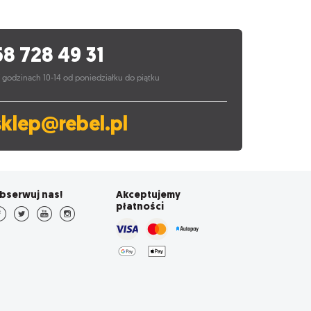
58 728 49 31
 godzinach 10-14 od poniedziałku do piątku
sklep@rebel.pl
bserwuj nas!
Akceptujemy
płatności