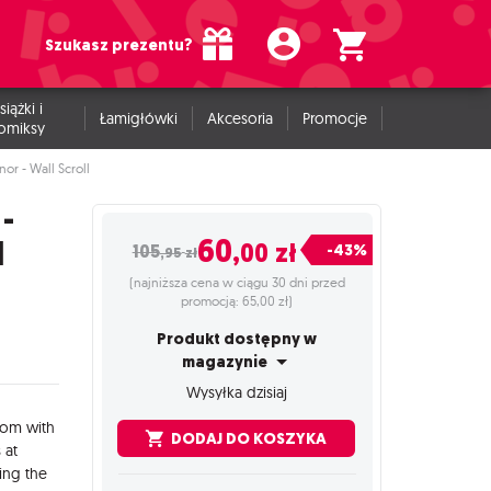
Szukasz prezentu?
siążki i
Łamigłówki
Akcesoria
Promocje
omiksy
or - Wall Scroll
 -
60
l
,00
zł
-43%
105
,95
zł
(najniższa cena w ciągu 30 dni przed
promocją: 65,00 zł)
Produkt dostępny w
magazynie
Wysyłka dzisiaj
oom with
DODAJ DO KOSZYKA
 at
ing the