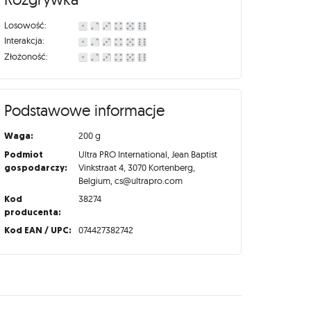
Losowość:
Interakcja:
Złożoność:
Podstawowe informacje
Waga:
200 g
Podmiot
Ultra PRO International, Jean Baptist
gospodarczy:
Vinkstraat 4, 3070 Kortenberg,
Belgium, cs@ultrapro.com
Kod
38274
producenta:
Kod EAN / UPC:
074427382742