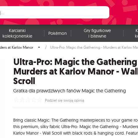
Karcianki
Gry figurkowe
K
Pokémon
kolekcjonerskie
i bitewne
k
ders at Karlov Manor
Ultra-Pro: Magic the Gathering - Murders at Karlov Man
Ultra-Pro: Magic the Gathering
Murders at Karlov Manor - Wal
Scroll
Gratka dla prawdziwych fanów Magic the Gathering
☆
☆
☆
☆
☆
Podziel się swoją opinią
Bring classic Magic: The Gathering masterpieces to your game r
this premium, silky fabric Ultra-Pro: Magic the Gathering - Murders
Karlov Manor - Wall Scroll with black rods & hanging cord. Featur