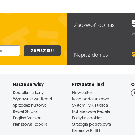
Zadzwoń do nas
W
ZAPISZ SIĘ!
Napisz do nas
Nasze serwisy
Przydatne linki
O
Koszulki na karty
Newsletter
Wydawnictwo Rebel
Karty podarunkowe
Sprzedaż hurtowa
System PDK i trofea
Rebel Studio
Bohaterowie Rebela
English Version
Polityka cookies
Planszowa Rebelia
Strategia podatkowa
Kariera w REBEL