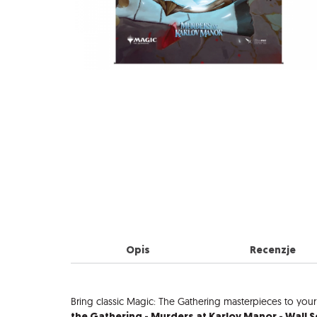
Opis
Recenzje
Opis
Bring classic Magic: The Gathering masterpieces to you
the Gathering - Murders at Karlov Manor - Wall S