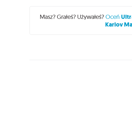
Recenzje
Masz? Grałeś? Używałeś?
Oceń
Ult
Karlov Ma