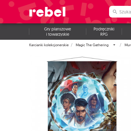
Gry planszowe
Podręczniki
i towarzyskie
RPG
Karcianki kolekcjonerskie
Magic The Gathering
Mur