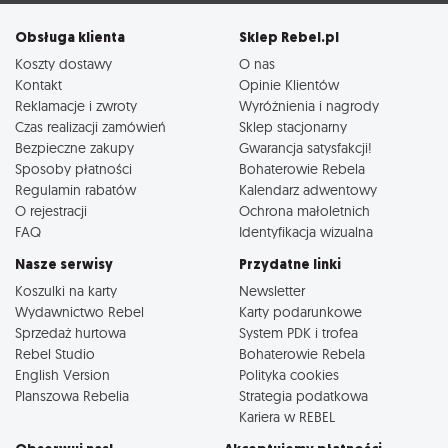
Obsługa klienta
Sklep Rebel.pl
Koszty dostawy
O nas
Kontakt
Opinie Klientów
Reklamacje i zwroty
Wyróżnienia i nagrody
Czas realizacji zamówień
Sklep stacjonarny
Bezpieczne zakupy
Gwarancja satysfakcji!
Sposoby płatności
Bohaterowie Rebela
Regulamin rabatów
Kalendarz adwentowy
O rejestracji
Ochrona małoletnich
FAQ
Identyfikacja wizualna
Nasze serwisy
Przydatne linki
Koszulki na karty
Newsletter
Wydawnictwo Rebel
Karty podarunkowe
Sprzedaż hurtowa
System PDK i trofea
Rebel Studio
Bohaterowie Rebela
English Version
Polityka cookies
Planszowa Rebelia
Strategia podatkowa
Kariera w REBEL