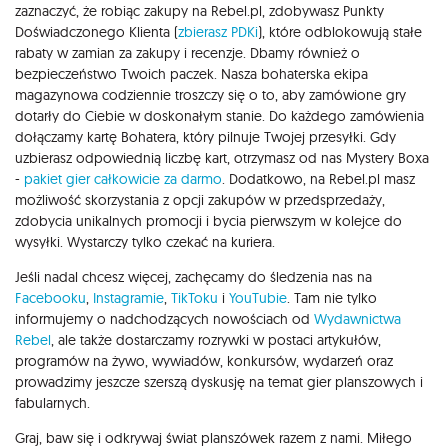
zaznaczyć, że robiąc zakupy na Rebel.pl, zdobywasz Punkty
Doświadczonego Klienta (
zbierasz PDKi
), które odblokowują stałe
rabaty w zamian za zakupy i recenzje. Dbamy również o
bezpieczeństwo Twoich paczek. Nasza bohaterska ekipa
magazynowa codziennie troszczy się o to, aby zamówione gry
dotarły do Ciebie w doskonałym stanie. Do każdego zamówienia
dołączamy kartę Bohatera, który pilnuje Twojej przesyłki. Gdy
uzbierasz odpowiednią liczbę kart, otrzymasz od nas Mystery Boxa
-
pakiet gier całkowicie za darmo
. Dodatkowo, na Rebel.pl masz
możliwość skorzystania z opcji zakupów w przedsprzedaży,
zdobycia unikalnych promocji i bycia pierwszym w kolejce do
wysyłki. Wystarczy tylko czekać na kuriera.
Jeśli nadal chcesz więcej, zachęcamy do śledzenia nas na
Facebooku
,
Instagramie
,
TikToku
i
YouTubie
. Tam nie tylko
informujemy o nadchodzących nowościach od
Wydawnictwa
Rebel
, ale także dostarczamy rozrywki w postaci artykułów,
programów na żywo, wywiadów, konkursów, wydarzeń oraz
prowadzimy jeszcze szerszą dyskusję na temat gier planszowych i
fabularnych.
Graj, baw się i odkrywaj świat planszówek razem z nami. Miłego