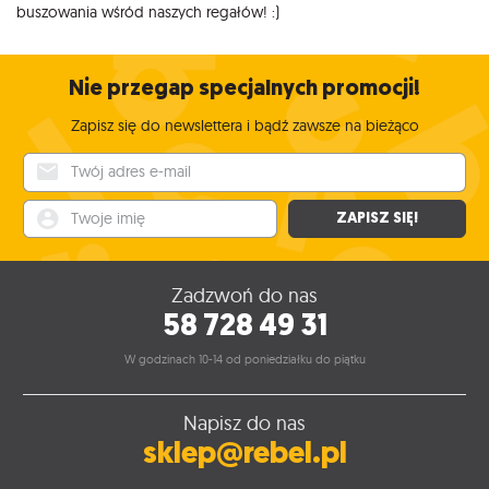
buszowania wśród naszych regałów! :)
Nie przegap specjalnych promocji!
Zapisz się do newslettera i bądź zawsze na bieżąco
Twój adres e-mail
Twoje imię
ZAPISZ SIĘ!
Zadzwoń do nas
58 728 49 31
W godzinach 10-14 od poniedziałku do piątku
Napisz do nas
sklep@rebel.pl