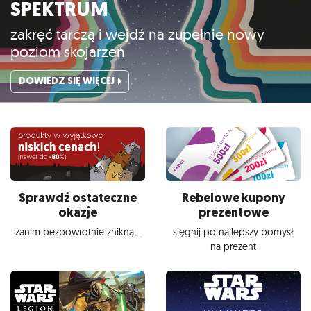
SPEKTRUM
zakręć tarczą i wejdź na zupełnie nowy
poziom skojarzeń
DOWIEDZ SIĘ WIĘCEJ
Sprawdź ostateczne
Rebelowe kupony
okazje
prezentowe
zanim bezpowrotnie znikną...
sięgnij po najlepszy pomysł
na prezent