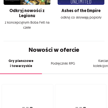
Odkryj nowości z
Ashes of the Empire
Legionu
odkryj co skrywają popioły
z koncepcyjnym Boba Fett na
czele
Nowości w ofercie
Gry planszowe
Karcia
Podręczniki RPG
i towarzyskie
kolekcjon