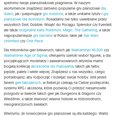
spełnimy twoje planszówkowe pragnienia. W naszym
asortymencie znajdziesz zarówno popularne gry planszowe
dla
dzieci
, jak i pasjonujące
gry rodzinne
, a także unikalne tytuły i
gry
planszowe dla dorosłych
. Posiadamy nie tylko uwielbiane przez
wszystkich Dixit, Dobble, Wsiąść do Pociągu, Splendor czy Everdell,
ale także
oryginalne karty Pokemon,
Magic: The Gathering
, a także
najpopularniejsze
gry karciane
w Polsce, takie jak
Star Wars:
Unlimited
czy
One Piece
.
Dla miłośników gier bitewnych, takich jak
Warhammer 40,000
czy
Warhammer Age of Sigmar
, oferujemy szeroki wybór figurek, a dla
początkujących modelarzy i zaawansowanych artystów mamy
bogatą kolekcję
akcesoriów do malowania
, takich jak farby,
pędzle, palety i wiele więcej. Znajdziesz u nas wszystko, czego
potrzebujesz, aby rozpocząć i rozwijać swoje hobby. Jeśli jesteś
fanem
gier fabularnych
, w Rebel.pl czekają na Ciebie podręczniki,
systemy RPG i akcesoria, które pozwolą Ci przeżyć niesamowite
przygody w świecie takich gier jak Dungeons & Dragons czy
Wiedźmin, a także stworzyć własne historie w różnorodnych,
nieograniczonych światach.
Wierzymy, że nowoczesne gry planszowe są dla każdego. Warto