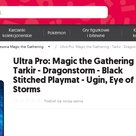
Karcianki
Gry figurkowe
K
Pokémon
kolekcjonerskie
i bitewne
k
esoria Magic the Gathering
Ultra Pro: Magic the Gathering - Tarkir - Dragon
Ultra Pro: Magic the Gathering 
Tarkir - Dragonstorm - Black
Stitched Playmat - Ugin, Eye of
Storms
☆
☆
☆
☆
☆
Podziel się swoją opinią