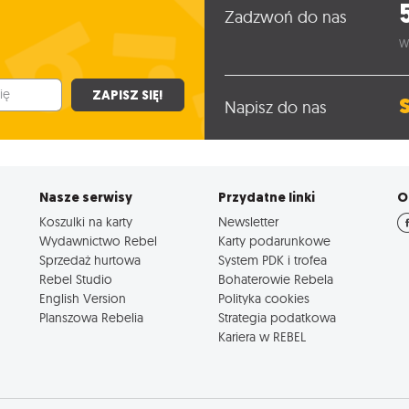
Zadzwoń do nas
W
ZAPISZ SIĘ!
Napisz do nas
Nasze serwisy
Przydatne linki
O
Koszulki na karty
Newsletter
Wydawnictwo Rebel
Karty podarunkowe
Sprzedaż hurtowa
System PDK i trofea
Rebel Studio
Bohaterowie Rebela
English Version
Polityka cookies
Planszowa Rebelia
Strategia podatkowa
Kariera w REBEL