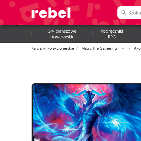
Gry planszowe
Podręczniki
i towarzyskie
RPG
Karcianki kolekcjonerskie
Magic The Gathering
Akc