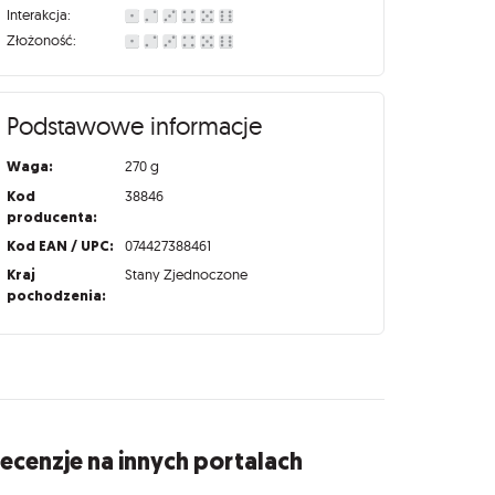
Interakcja:
Złożoność:
Podstawowe informacje
Waga:
270 g
Kod
38846
producenta:
Kod EAN / UPC:
074427388461
Kraj
Stany Zjednoczone
pochodzenia:
ecenzje na innych portalach