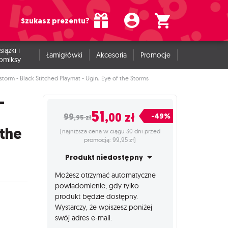
Szukasz prezentu?
siążki i
Łamigłówki
Akcesoria
Promocje
omiksy
storm - Black Stitched Playmat - Ugin, Eye of the Storms
-
51
,00
zł
-49%
99
,95
zł
 the
(najniższa cena w ciągu 30 dni przed
promocją: 99,95 zł)
Produkt niedostępny
Możesz otrzymać automatyczne
powiadomienie, gdy tylko
produkt będzie dostępny.
Wystarczy, że wpiszesz poniżej
swój adres e-mail.