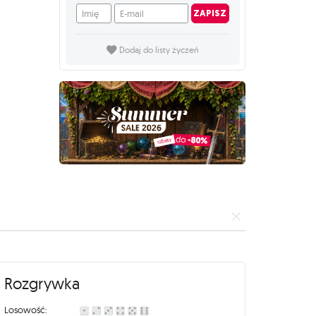
Imię
E-mail
ZAPISZ
Dodaj do listy życzeń
Rozgrywka
Losowość: