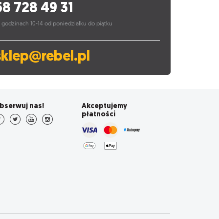
58 728 49 31
 godzinach 10-14 od poniedziałku do piątku
sklep@rebel.pl
bserwuj nas!
Akceptujemy
płatności