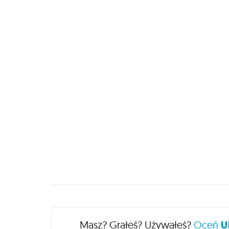
Recenzje
Masz? Grałeś? Używałeś?
Oceń
U