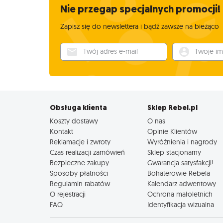
Nie przegap specjalnych promocji!
Zapisz się do newslettera i bądź zawsze na bieżąco
Twój adres e-mail
Twoje imię
Obsługa klienta
Sklep Rebel.pl
Koszty dostawy
O nas
Kontakt
Opinie Klientów
Reklamacje i zwroty
Wyróżnienia i nagrody
Czas realizacji zamówień
Sklep stacjonarny
Bezpieczne zakupy
Gwarancja satysfakcji!
Sposoby płatności
Bohaterowie Rebela
Regulamin rabatów
Kalendarz adwentowy
O rejestracji
Ochrona małoletnich
FAQ
Identyfikacja wizualna