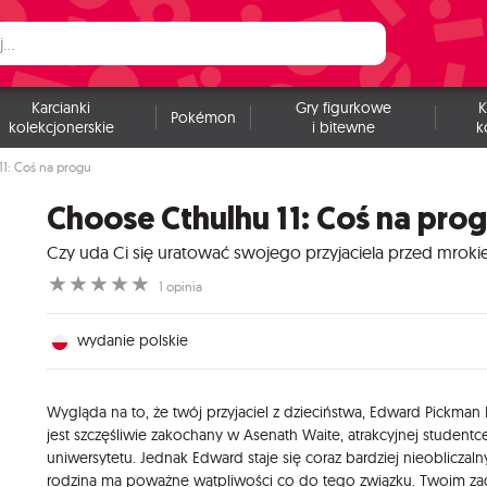
Karcianki
Gry figurkowe
K
Pokémon
kolekcjonerskie
i bitewne
k
1: Coś na progu
Choose Cthulhu 11: Coś na pro
Czy uda Ci się uratować swojego przyjaciela przed mrok
☆
☆
☆
☆
☆
1 opinia
wydanie polskie
Wygląda na to, że twój przyjaciel z dzieciństwa, Edward Pickman
jest szczęśliwie zakochany w Asenath Waite, atrakcyjnej studentc
uniwersytetu. Jednak Edward staje się coraz bardziej nieobliczaln
rodzina ma poważne wątpliwości co do tego związku. Twoim z