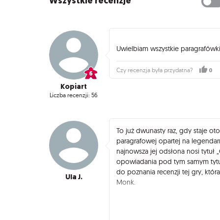
Wszystkie recenzje
Uwielbiam wszystkie paragrafówki
0
Czy recenzja była przydatna?
Kopiart
Liczba recenzji: 56
To już dwunasty raz, gdy staje o
paragrafowej opartej na legendarne
najnowsza jej odsłona nosi tytuł 
opowiadania pod tym samym tytuł
do poznania recenzji tej gry, kt
Ula J.
Monk.
Tym razem wcielamy się w postać
Uniwersytecie Miskatonic. Otóż