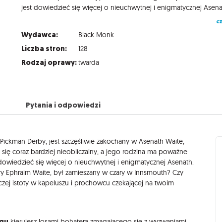
cz
Wydawca:
Black Monk
Liczba stron:
128
Rodzaj oprawy:
twarda
Pytania i odpowiedzi
 Pickman Derby, jest szczęśliwie zakochany w Asenath Waite,
 się coraz bardziej nieobliczalny, a jego rodzina ma poważne
owiedzieć się więcej o nieuchwytnej i enigmatycznej Asenath.
tary Ephraim Waite, był zamieszany w czary w Innsmouth? Czy
zej istoty w kapeluszu i prochowcu czekającej na twoim
ogu
kierujesz losami bohatera zmagającego się z wyzwaniami