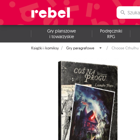
Gry planszowe
Podręczniki
i towarzyskie
RPG
Książki i komiksy
Gry paragrafowe
Choose Cthulhu 1