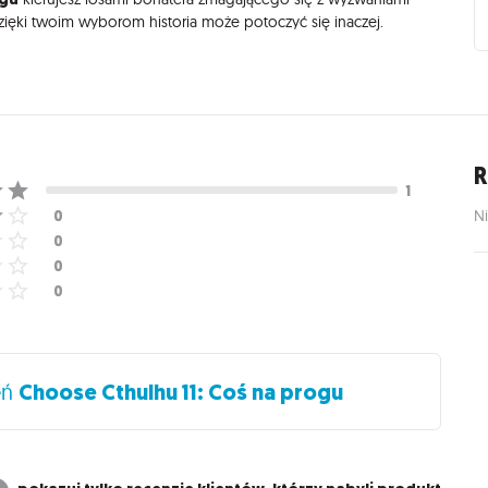
zięki twoim wyborom historia może potoczyć się inaczej.
R
Ni
eń
Choose Cthulhu 11: Coś na progu