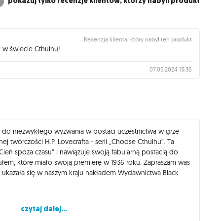
pokazuj tylko recenzje klientów, którzy nabyli produkt
Recenzja klienta, który nabył ten produkt
 w świecie Cthulhu!
07.05.2024 13:36
to do niezwykłego wyzwania w postaci uczestnictwa w grze
j twórczości H.P. Lovecrafta - serii „Choose Cthulhu”. Ta
„Cień spoza czasu” i nawiązuje swoją fabularną postacią do
em, które miało swoją premierę w 1936 roku. Zapraszam was
óra ukazała się w naszym kraju nakładem Wydawnictwa Black
 Nathaniela Wintaghe Peassleya - profesora ekonomii na
czytaj dalej...
 pewnego dnia doznał ona nagłego załamania nerwowego,