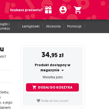
Szukasz prezentu?
siążki i
Łamigłówki
Akcesoria
Promocje
omiksy
gu
34
,95
zł
iem?
Produkt dostępny w
magazynie
Wysyłka jutro
DODAJ DO KOSZYKA
 Derby,
e
Dodaj do listy życzeń
y, a jego
adaniem