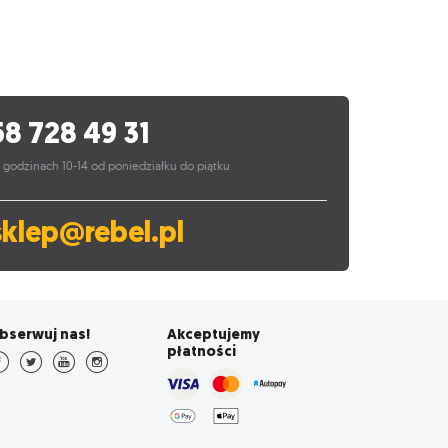
58 728 49 31
 godzinach 10-14 od poniedziałku do piątku
sklep@rebel.pl
bserwuj nas!
Akceptujemy
płatności