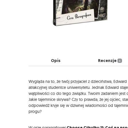
Opis
Recenzje
4
Opis
Wygląda na to, że twój przyjaciel z dzieciństwa, Edward
atrakcyjnej studentce uniwersytetu. Jednak Edward staje
wątpliwości co do tego związku. Twoim zadaniem jest d
Jakie tajemnice skrywa? Czy to prawda, że jej ojciec, s
odpowiedź kryje się w dziwnej wiadomości od tajemnic
progu?
Choose Cthulhu 11: Coś na pr
W grze paragrafowej