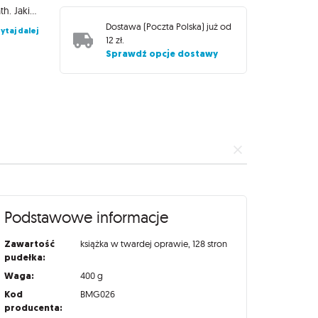
jest dowiedzieć się więcej o nieuchwytnej i enigmatycznej Asenath. Jakie tajemnice skrywa? Czy to prawda, że jej ojciec, stary Ephraim Waite, był zamieszany w czary w Innsmouth? Czy odpowiedź kryje się w dziwnej wiadomości od tajemniczej istoty w kapeluszu i prochowcu czekającej na twoim progu? W grze paragrafowej Choose Cthulhu 11: Coś na progu kierujesz losami bohatera zmagającego się z wyzwaniami znanymi z opowiadania Coś na progu H.P. Lovecrafta. Dzięki twoim wyborom historia może potoczyć się inaczej.
Dostawa (
Poczta Polska
) już od
ytaj dalej
12 zł
.
Sprawdź opcje dostawy
Podstawowe informacje
Zawartość
książka w twardej oprawie, 128 stron
pudełka:
Waga:
400 g
Kod
BMG026
producenta: