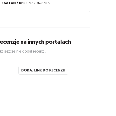
Kod EAN / UPC:
9788367619172
ecenzje na innych portalach
kt jeszcze nie dodał recenzji.
DODAJ LINK DO RECENZJI