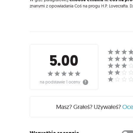
znanymi z opowiadania Coś na progu H.P. Lovecrafta. D
Recenzje
5.00
na podstawie
1 oceny
Masz? Grałeś? Używałeś?
Oc