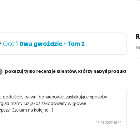
R
?
Oceń
Dwa gwoździe - Tom 2
Ni
pokazuj tylko recenzje klientów, którzy nabyli produkt
e podejście, barwni bohaterowie, zaskakujące sposoby
wygląd mamy już jakoś zakodowany w głowie
pszy. Czekam na kolejne : )
18.01.2022 16:19