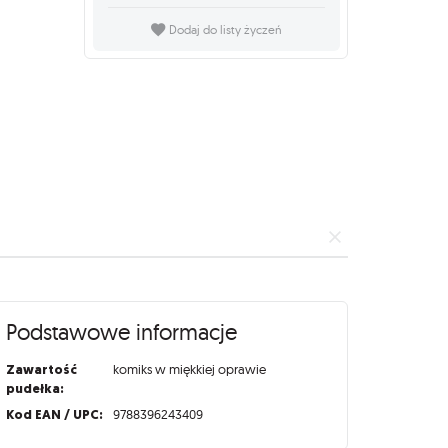
Dodaj do listy życzeń
Podstawowe informacje
Zawartość
komiks w miękkiej oprawie
pudełka:
Kod EAN / UPC:
9788396243409