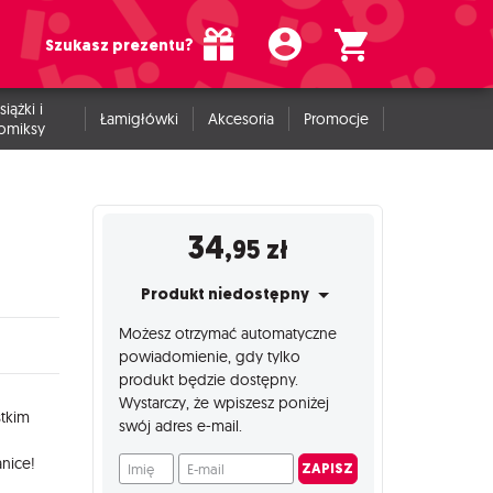
Szukasz prezentu?
siążki i
Łamigłówki
Akcesoria
Promocje
omiksy
34
,95
zł
Produkt niedostępny
Możesz otrzymać automatyczne
powiadomienie, gdy tylko
produkt będzie dostępny.
Wystarczy, że wpiszesz poniżej
tkim
swój adres e-mail.
Imię
E-mail
anice!
ZAPISZ