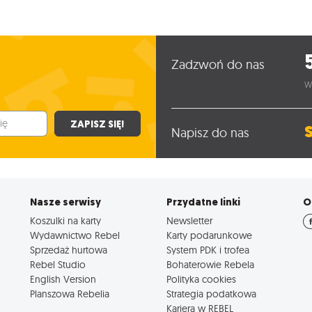
Zadzwoń do nas
W
ZAPISZ SIĘ!
Napisz do nas
Nasze serwisy
Przydatne linki
O
Koszulki na karty
Newsletter
Wydawnictwo Rebel
Karty podarunkowe
Sprzedaż hurtowa
System PDK i trofea
Rebel Studio
Bohaterowie Rebela
English Version
Polityka cookies
Planszowa Rebelia
Strategia podatkowa
Kariera w REBEL