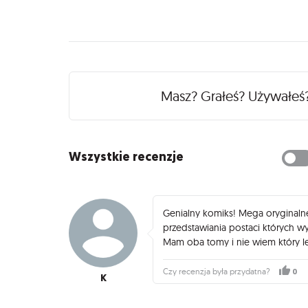
Recenzje
Masz? Grałeś? Używałeś
Wszystkie recenzje
Genialny komiks! Mega oryginaln
przedstawiania postaci których 
Mam oba tomy i nie wiem który le
0
Czy recenzja była przydatna?
K