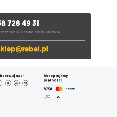
58 728 49 31
 godzinach 10-14 od poniedziałku do piątku
sklep@rebel.pl
bserwuj nas!
Akceptujemy
płatności