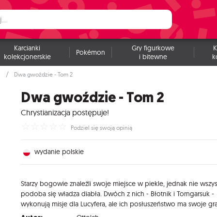
Karcianki
Gry figurkowe
K
Pokémon
kolekcjonerskie
i bitewne
k
Dwa gwoździe - Tom 2
Dwa gwoździe - Tom 2
Chrystianizacja postępuje!
☆
☆
☆
☆
☆
Podziel się swoją opinią
wydanie polskie
Starzy
bogowie
znaleźli
swoje
miejsce
w
piekle,
jednak
nie
wszys
podoba
się
władza
diabła.
Dwóch
z
nich
-
Błotnik
i
Torngarsuk
-
wykonują
misje
dla
Lucyfera,
ale
ich
posłuszeństwo
ma
swoje
gr