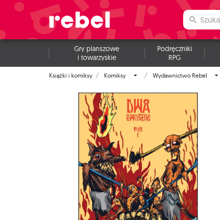
Gry planszowe
Podręczniki
i towarzyskie
RPG
Książki i komiksy
Komiksy
Wydawnictwo Rebel