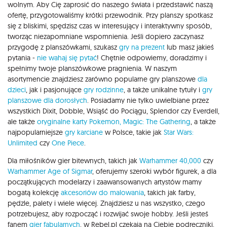
wolnym. Aby Cię zaprosić do naszego świata i przedstawić naszą
ofertę, przygotowaliśmy krótki przewodnik. Przy planszy spotkasz
się z bliskimi, spędzisz czas w interesujący i interaktywny sposób,
tworząc niezapomniane wspomnienia. Jeśli dopiero zaczynasz
przygodę z planszówkami, szukasz
gry na prezent
lub masz jakieś
pytania -
nie wahaj się pytać
! Chętnie odpowiemy, doradzimy i
spełnimy twoje planszówkowe pragnienia. W naszym
asortymencie znajdziesz zarówno popularne gry planszowe
dla
dzieci
, jak i pasjonujące
gry rodzinne
, a także unikalne tytuły i
gry
planszowe dla dorosłych
. Posiadamy nie tylko uwielbiane przez
wszystkich Dixit, Dobble, Wsiąść do Pociągu, Splendor czy Everdell,
ale także
oryginalne karty Pokemon,
Magic: The Gathering
, a także
najpopularniejsze
gry karciane
w Polsce, takie jak
Star Wars:
Unlimited
czy
One Piece
.
Dla miłośników gier bitewnych, takich jak
Warhammer 40,000
czy
Warhammer Age of Sigmar
, oferujemy szeroki wybór figurek, a dla
początkujących modelarzy i zaawansowanych artystów mamy
bogatą kolekcję
akcesoriów do malowania
, takich jak farby,
pędzle, palety i wiele więcej. Znajdziesz u nas wszystko, czego
potrzebujesz, aby rozpocząć i rozwijać swoje hobby. Jeśli jesteś
fanem
gier fabularnych
, w Rebel.pl czekają na Ciebie podręczniki,