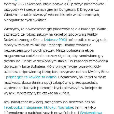
systemy RPG i akcesoria, które pozwolą Ci przeżyć niesamowite
przygody w świecie takich gier jak Dungeons & Dragons czy
Wiedźmin, a także stworzyć własne historie w różnorodnych,
nieograniczonych światach.
Wierzymy, że nowoczesne gry planszowe są dla każdego. Warto
zaznaczyć, że robiąc zakupy na Rebel.pl, zdobywasz Punkty
Doświadczonego Klienta (
zbierasz PDKi
), które odblokowują stałe
rabaty w zamian za zakupy i recenzje. Dbamy również o
bezpieczeństwo Twoich paczek. Nasza bohaterska ekipa
magazynowa codziennie troszczy się o to, aby zamówione gry
dotarły do Ciebie w doskonałym stanie. Do każdego zamówienia
dołączamy kartę Bohatera, który pilnuje Twojej przesyłki. Gdy
uzbierasz odpowiednią liczbę kart, otrzymasz od nas Mystery Boxa
-
pakiet gier całkowicie za darmo
. Dodatkowo, na Rebel.pl masz
możliwość skorzystania z opcji zakupów w przedsprzedaży,
zdobycia unikalnych promocji i bycia pierwszym w kolejce do
wysyłki. Wystarczy tylko czekać na kuriera.
Jeśli nadal chcesz więcej, zachęcamy do śledzenia nas na
Facebooku
,
Instagramie
,
TikToku
i
YouTubie
. Tam nie tylko
informujemy o nadchodzących nowościach od
Wydawnictwa