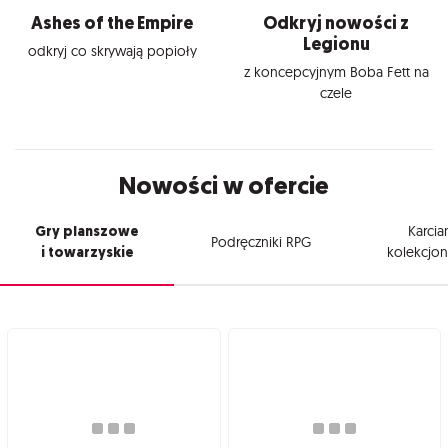
Ashes of the Empire
Odkryj nowości z
Legionu
odkryj co skrywają popioły
z koncepcyjnym Boba Fett na
czele
Nowości w ofercie
Gry planszowe
Karcia
Podręczniki RPG
i towarzyskie
kolekcjon