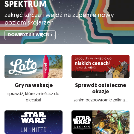
SPEKTRUM
zakręć tarczą i wejdź na zupełnie nowy
poziom skojarzeń
DOWIEDZ SIĘ WIĘCEJ
Gry na wakacje
Sprawdź ostateczne
okazje
sprawdź, które zmieścisz do
plecaka!
zanim bezpowrotnie znikną...