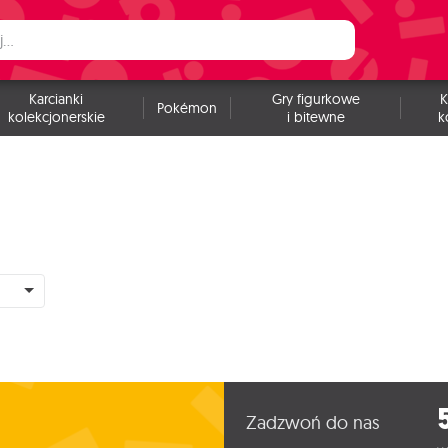
Karcianki
Gry figurkowe
K
Pokémon
kolekcjonerskie
i bitewne
k
Zadzwoń do nas