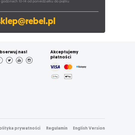
 godzinach 10-14 od poniedziałku do piątku
sklep@rebel.pl
bserwuj nas!
Akceptujemy
płatności
olityka prywatności
Regulamin
English Version