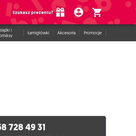
Szukasz prezentu?
siążki i
Łamigłówki
Akcesoria
Promocje
omiksy
58 728 49 31