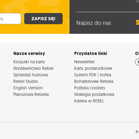
W
ZAPISZ SIĘ!
Napisz do nas
Nasze serwisy
Przydatne linki
O
Koszulki na karty
Newsletter
Wydawnictwo Rebel
Karty podarunkowe
Sprzedaż hurtowa
System PDK i trofea
Rebel Studio
Bohaterowie Rebela
English Version
Polityka cookies
Planszowa Rebelia
Strategia podatkowa
Kariera w REBEL
P