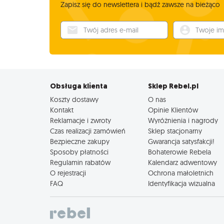
Zapisz się do newslettera i bądź zawsze na bieżąco
Twój adres e-mail
Twoje imię
Obsługa klienta
Sklep Rebel.pl
Koszty dostawy
O nas
Kontakt
Opinie Klientów
Reklamacje i zwroty
Wyróżnienia i nagrody
Czas realizacji zamówień
Sklep stacjonarny
Bezpieczne zakupy
Gwarancja satysfakcji!
Sposoby płatności
Bohaterowie Rebela
Regulamin rabatów
Kalendarz adwentowy
O rejestracji
Ochrona małoletnich
FAQ
Identyfikacja wizualna