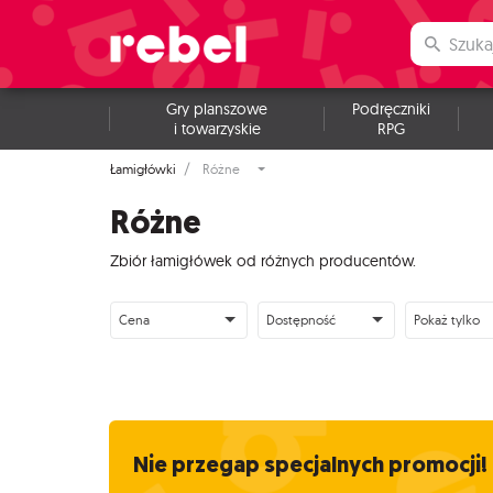
Gry planszowe
Podręczniki
i towarzyskie
RPG
Łamigłówki
Różne
Różne
Zbiór łamigłówek od różnych producentów.
Cena
Dostępność
Pokaż tylko
Nie przegap specjalnych promocji!