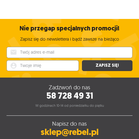
Nie przegap specjalnych promocji!
Zapisz się do newslettera i bądź zawsze na bieżąco
Twój adres e-mail
Twoje imię
ZAPISZ SIĘ!
Zadzwoń do nas
58 728 49 31
W godzinach 10-14 od poniedziałku do piątku
Napisz do nas
sklep@rebel.pl