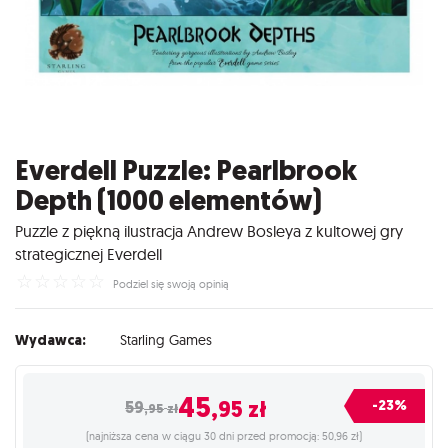
Everdell Puzzle: Pearlbrook
Depth (1000 elementów)
Puzzle z piękną ilustracja Andrew Bosleya z kultowej gry
strategicznej Everdell
☆
☆
☆
☆
☆
Podziel się swoją opinią
Wydawca:
Starling Games
45
,95
zł
-23%
59
,95
zł
(najniższa cena w ciągu 30 dni przed promocją: 50,96 zł)