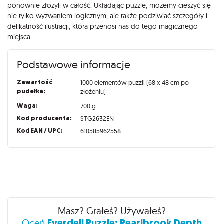
ponownie złożyli w całość. Układając puzzle, możemy cieszyć się
nie tylko wyzwaniem logicznym, ale także podziwiać szczegóły i
delikatność ilustracji, która przenosi nas do tego magicznego
miejsca.
Podstawowe informacje
Zawartość
1000 elementów puzzli (68 x 48 cm po
pudełka:
złożeniu)
Waga:
700 g
Kod producenta:
STG2632EN
Kod EAN / UPC:
610585962558
Recenzje
Masz? Grałeś? Używałeś?
Everdell Puzzle: Pearlbrook Depth
Oceń