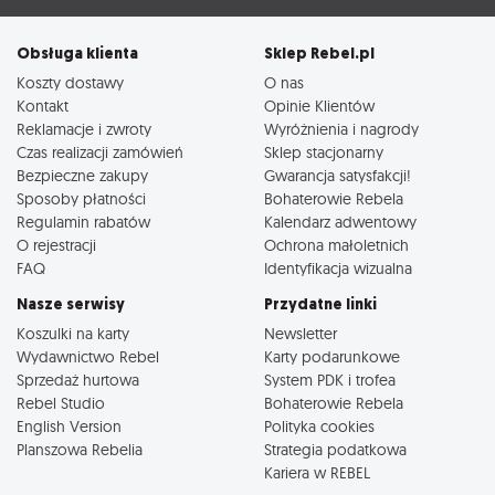
Obsługa klienta
Sklep Rebel.pl
Koszty dostawy
O nas
Kontakt
Opinie Klientów
Reklamacje i zwroty
Wyróżnienia i nagrody
Czas realizacji zamówień
Sklep stacjonarny
Bezpieczne zakupy
Gwarancja satysfakcji!
Sposoby płatności
Bohaterowie Rebela
Regulamin rabatów
Kalendarz adwentowy
O rejestracji
Ochrona małoletnich
FAQ
Identyfikacja wizualna
Nasze serwisy
Przydatne linki
Koszulki na karty
Newsletter
Wydawnictwo Rebel
Karty podarunkowe
Sprzedaż hurtowa
System PDK i trofea
Rebel Studio
Bohaterowie Rebela
English Version
Polityka cookies
Planszowa Rebelia
Strategia podatkowa
Kariera w REBEL