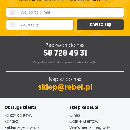
Twój adres e-mail
Twoje imię
ZAPISZ SIĘ!
Zadzwoń do nas
58 728 49 31
W godzinach 10-14 od poniedziałku do piątku
Napisz do nas
sklep@rebel.pl
Obsługa klienta
Sklep Rebel.pl
Koszty dostawy
O nas
Kontakt
Opinie Klientów
Reklamacje i zwroty
Wyróżnienia i nagrody