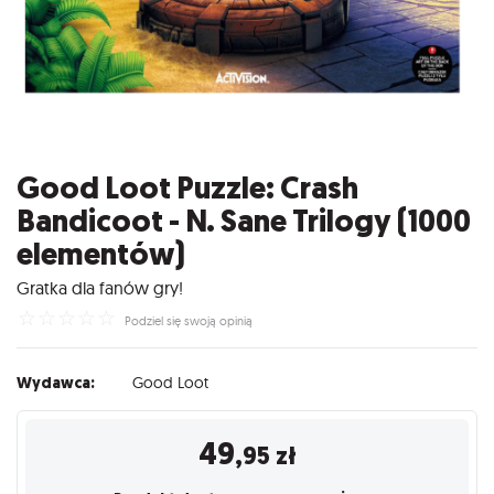
Good Loot Puzzle: Crash
Bandicoot - N. Sane Trilogy (1000
elementów)
Gratka dla fanów gry!
☆
☆
☆
☆
☆
Podziel się swoją opinią
Wydawca:
Good Loot
49
,95
zł