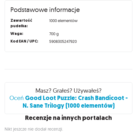
Podstawowe informacje
Zawartość
1000 elementów
pudełka:
Waga:
700 g
Kod EAN / UPC:
5908305247920
Recenzje
Masz? Grałeś? Używałeś?
Good Loot Puzzle: Crash Bandicoot -
Oceń
N. Sane Trilogy (1000 elementów)
Recenzje na innych portalach
Nikt jeszcze nie dodał recenzji.