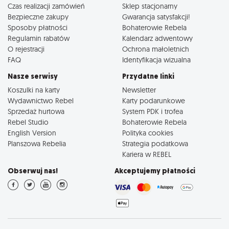
Czas realizacji zamówień
Sklep stacjonarny
Bezpieczne zakupy
Gwarancja satysfakcji!
Sposoby płatności
Bohaterowie Rebela
Regulamin rabatów
Kalendarz adwentowy
O rejestracji
Ochrona małoletnich
FAQ
Identyfikacja wizualna
Nasze serwisy
Przydatne linki
Koszulki na karty
Newsletter
Wydawnictwo Rebel
Karty podarunkowe
Sprzedaż hurtowa
System PDK i trofea
Rebel Studio
Bohaterowie Rebela
English Version
Polityka cookies
Planszowa Rebelia
Strategia podatkowa
Kariera w REBEL
Obserwuj nas!
Akceptujemy płatności