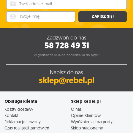
Twój adres e-mail
Twoje imię
ZAPISZ SIĘ!
Zadzwoń do nas
58 728 49 31
W godzinach 10-14 od poniedziałku do piątku
Napisz do nas
sklep@rebel.pl
Obsługa klienta
Sklep Rebel.pl
Koszty dostawy
O nas
Kontakt
Opinie Klientów
Reklamacje i zwroty
Wyróżnienia i nagrody
Czas realizacji zamówień
Sklep stacjonarny