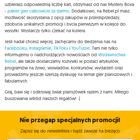
uzbierasz odpowiednią liczbę kart, otrzymasz od nas Mystery Boxa
-
pakiet gier całkowicie za darmo
. Dodatkowo, na Rebel.pl masz
możliwość skorzystania z opcji zakupów w przedsprzedaży,
zdobycia unikalnych promocji i bycia pierwszym w kolejce do
wysyłki. Wystarczy tylko czekać na kuriera.
Jeśli nadal chcesz więcej, zachęcamy do śledzenia nas na
Facebooku
,
Instagramie
,
TikToku
i
YouTubie
. Tam nie tylko
informujemy o nadchodzących nowościach od
Wydawnictwa
Rebel
, ale także dostarczamy rozrywki w postaci artykułów,
programów na żywo, wywiadów, konkursów, wydarzeń oraz
prowadzimy jeszcze szerszą dyskusję na temat gier planszowych i
fabularnych.
Graj, baw się i odkrywaj świat planszówek razem z nami. Miłego
buszowania wśród naszych regałów! :)
Nie przegap specjalnych promocji!
Zapisz się do newslettera i bądź zawsze na bieżąco