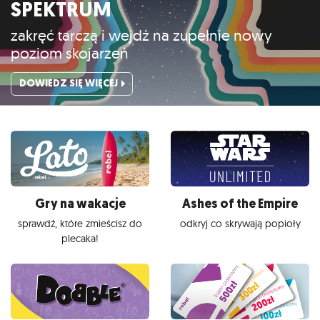
SPEKTRUM
zakręć tarczą i wejdź na zupełnie nowy
poziom skojarzeń
DOWIEDZ SIĘ WIĘCEJ
Gry na wakacje
Ashes of the Empire
sprawdź, które zmieścisz do
odkryj co skrywają popioły
plecaka!