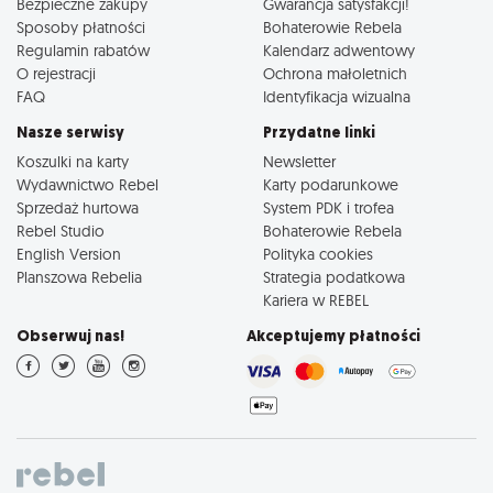
Bezpieczne zakupy
Gwarancja satysfakcji!
Sposoby płatności
Bohaterowie Rebela
Regulamin rabatów
Kalendarz adwentowy
O rejestracji
Ochrona małoletnich
FAQ
Identyfikacja wizualna
Nasze serwisy
Przydatne linki
Koszulki na karty
Newsletter
Wydawnictwo Rebel
Karty podarunkowe
Sprzedaż hurtowa
System PDK i trofea
Rebel Studio
Bohaterowie Rebela
English Version
Polityka cookies
Planszowa Rebelia
Strategia podatkowa
Kariera w REBEL
Obserwuj nas!
Akceptujemy płatności