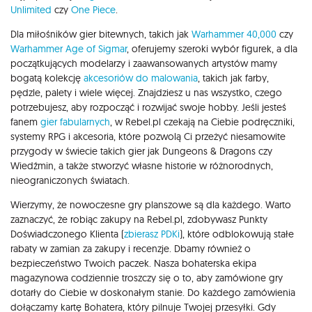
Unlimited
czy
One Piece
.
Dla miłośników gier bitewnych, takich jak
Warhammer 40,000
czy
Warhammer Age of Sigmar
, oferujemy szeroki wybór figurek, a dla
początkujących modelarzy i zaawansowanych artystów mamy
bogatą kolekcję
akcesoriów do malowania
, takich jak farby,
pędzle, palety i wiele więcej. Znajdziesz u nas wszystko, czego
potrzebujesz, aby rozpocząć i rozwijać swoje hobby. Jeśli jesteś
fanem
gier fabularnych
, w Rebel.pl czekają na Ciebie podręczniki,
systemy RPG i akcesoria, które pozwolą Ci przeżyć niesamowite
przygody w świecie takich gier jak Dungeons & Dragons czy
Wiedźmin, a także stworzyć własne historie w różnorodnych,
nieograniczonych światach.
Wierzymy, że nowoczesne gry planszowe są dla każdego. Warto
zaznaczyć, że robiąc zakupy na Rebel.pl, zdobywasz Punkty
Doświadczonego Klienta (
zbierasz PDKi
), które odblokowują stałe
rabaty w zamian za zakupy i recenzje. Dbamy również o
bezpieczeństwo Twoich paczek. Nasza bohaterska ekipa
magazynowa codziennie troszczy się o to, aby zamówione gry
dotarły do Ciebie w doskonałym stanie. Do każdego zamówienia
dołączamy kartę Bohatera, który pilnuje Twojej przesyłki. Gdy