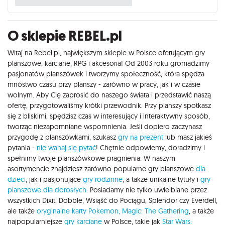
O sklepie REBEL.pl
Witaj na Rebel.pl, największym sklepie w Polsce oferującym gry
planszowe, karciane, RPG i akcesoria! Od 2003 roku gromadzimy
pasjonatów planszówek i tworzymy społeczność, która spędza
mnóstwo czasu przy planszy - zarówno w pracy, jak i w czasie
wolnym. Aby Cię zaprosić do naszego świata i przedstawić naszą
ofertę, przygotowaliśmy krótki przewodnik. Przy planszy spotkasz
się z bliskimi, spędzisz czas w interesujący i interaktywny sposób,
tworząc niezapomniane wspomnienia. Jeśli dopiero zaczynasz
przygodę z planszówkami, szukasz
gry na prezent
lub masz jakieś
pytania -
nie wahaj się pytać
! Chętnie odpowiemy, doradzimy i
spełnimy twoje planszówkowe pragnienia. W naszym
asortymencie znajdziesz zarówno popularne gry planszowe
dla
dzieci
, jak i pasjonujące
gry rodzinne
, a także unikalne tytuły i
gry
planszowe dla dorosłych
. Posiadamy nie tylko uwielbiane przez
wszystkich Dixit, Dobble, Wsiąść do Pociągu, Splendor czy Everdell,
ale także
oryginalne karty Pokemon,
Magic: The Gathering
, a także
najpopularniejsze
gry karciane
w Polsce, takie jak
Star Wars: