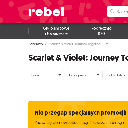
Gry planszowe
Podręczniki
i towarzyskie
RPG
Pokémon
Scarlet & Violet: Journey Together
Scarlet & Violet: Journey 
Cena
Dostępność
Pokaż tylko
Nie przegap specjalnych promocji!
Zapisz się do newslettera i bądź zawsze na bieżąco