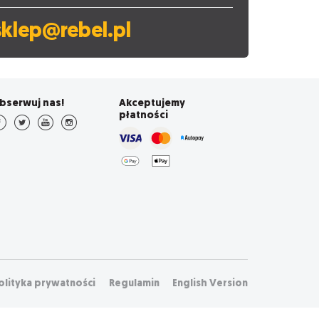
sklep@rebel.pl
bserwuj nas!
Akceptujemy
płatności
olityka prywatności
Regulamin
English Version