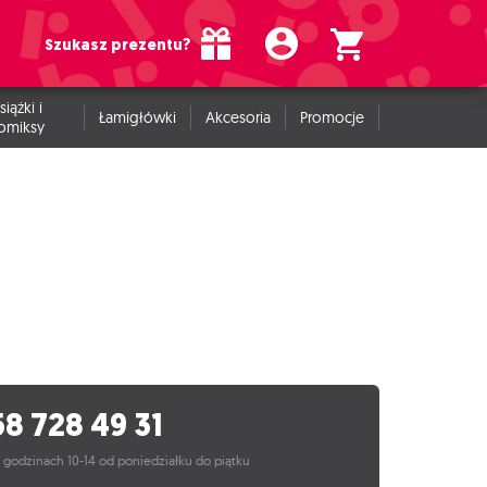
Szukasz prezentu?
siążki i
Łamigłówki
Akcesoria
Promocje
omiksy
58 728 49 31
 godzinach 10-14 od poniedziałku do piątku