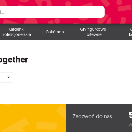
Karcianki
Gry figurkowe
K
Pokémon
kolekcjonerskie
i bitewne
k
Together
Zadzwoń do nas
W