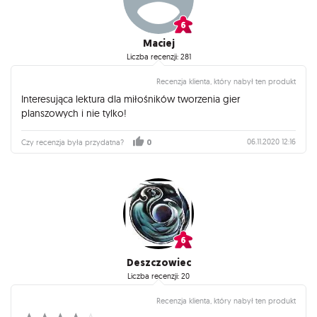
Maciej
Liczba recenzji: 281
Recenzja klienta, który nabył ten produkt
Interesująca lektura dla miłośników tworzenia gier
planszowych i nie tylko!
06.11.2020 12:16
Czy recenzja była przydatna?
0
Deszczowiec
Liczba recenzji: 20
Recenzja klienta, który nabył ten produkt