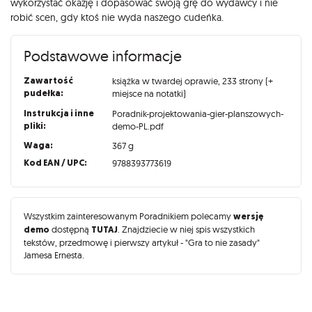
wykorzystać okazję i dopasować swoją grę do wydawcy i nie
robić scen, gdy ktoś nie wyda naszego cudeńka.
Podstawowe informacje
Zawartość
książka w twardej oprawie, 233 strony (+
pudełka:
miejsce na notatki)
Instrukcja i inne
Poradnik-projektowania-gier-planszowych-
pliki:
demo-PL.pdf
Waga:
367 g
Kod EAN / UPC:
9788393773619
Wszystkim zainteresowanym Poradnikiem polecamy
wersję
demo
dostępną
TUTAJ
. Znajdziecie w niej spis wszystkich
tekstów, przedmowę i pierwszy artykuł - "Gra to nie zasady"
Jamesa Ernesta.