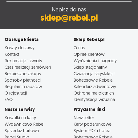
Napisz do nas
sklep@rebel.pl
Obsługa klienta
Sklep Rebel.pl
Koszty dostawy
O nas
Kontakt
Opinie Klientów
Reklamacje i zwroty
Wyróżnienia i nagrody
Czas realizacji zamówień
Sklep stacjonarny
Bezpieczne zakupy
Gwarancja satysfakcji!
Sposoby płatności
Bohaterowie Rebela
Regulamin rabatów
Kalendarz adwentowy
O rejestracji
Ochrona małoletnich
FAQ
Identyfikacja wizualna
Nasze serwisy
Przydatne linki
Koszulki na karty
Newsletter
Wydawnictwo Rebel
Karty podarunkowe
Sprzedaż hurtowa
System PDK i trofea
Rebel Studio
Bohaterowie Rebela