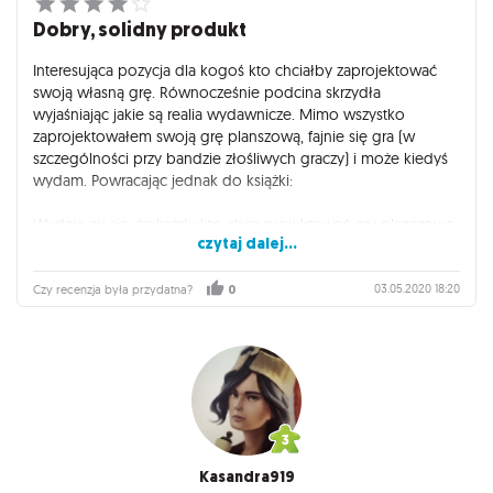
Dobry, solidny produkt
Interesująca pozycja dla kogoś kto chciałby zaprojektować
swoją własną grę. Równocześnie podcina skrzydła
wyjaśniając jakie są realia wydawnicze. Mimo wszystko
zaprojektowałem swoją grę planszową, fajnie się gra (w
szczególności przy bandzie złośliwych graczy) i może kiedyś
wydam. Powracając jednak do książki:
Wydaje mi się, że każdy kto chce projektować gry planszowe
czytaj dalej...
powinien ją przeczytać.
Plus i minus to podzielenie rozdziałów wśród różnych
03.05.2020 18:20
Czy recenzja była przydatna?
0
autorów. Plus to poznanie zdania różnych profesjonalistów na
różne tematy, ale minus, że ich zdania są ograniczone tylko
do wydzielonych im "działek".
Kasandra919