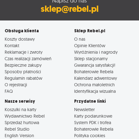
Napisz do nas
sklep@rebel.pl
Obsługa klienta
Sklep Rebel.pl
Koszty dostawy
O nas
Kontakt
Opinie Klientów
Reklamacje i zwroty
Wyróżnienia i nagrody
Czas realizacji zamówień
Sklep stacjonarny
Bezpieczne zakupy
Gwarancja satysfakcji!
Sposoby płatności
Bohaterowie Rebela
Regulamin rabatów
Kalendarz adwentowy
O rejestracji
Ochrona małoletnich
FAQ
Identyfikacja wizualna
Nasze serwisy
Przydatne linki
Koszulki na karty
Newsletter
Wydawnictwo Rebel
Karty podarunkowe
Sprzedaż hurtowa
System PDK i trofea
Rebel Studio
Bohaterowie Rebela
English Version
Polityka cookies