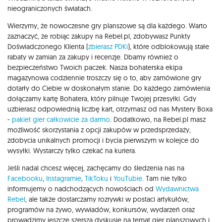
nieograniczonych światach.
Wierzymy, że nowoczesne gry planszowe są dla każdego. Warto
zaznaczyć, że robiąc zakupy na Rebel.pl, zdobywasz Punkty
Doświadczonego Klienta (
zbierasz PDKi
), które odblokowują stałe
rabaty w zamian za zakupy i recenzje. Dbamy również o
bezpieczeństwo Twoich paczek. Nasza bohaterska ekipa
magazynowa codziennie troszczy się o to, aby zamówione gry
dotarły do Ciebie w doskonałym stanie. Do każdego zamówienia
dołączamy kartę Bohatera, który pilnuje Twojej przesyłki. Gdy
uzbierasz odpowiednią liczbę kart, otrzymasz od nas Mystery Boxa
-
pakiet gier całkowicie za darmo
. Dodatkowo, na Rebel.pl masz
możliwość skorzystania z opcji zakupów w przedsprzedaży,
zdobycia unikalnych promocji i bycia pierwszym w kolejce do
wysyłki. Wystarczy tylko czekać na kuriera.
Jeśli nadal chcesz więcej, zachęcamy do śledzenia nas na
Facebooku
,
Instagramie
,
TikToku
i
YouTubie
. Tam nie tylko
informujemy o nadchodzących nowościach od
Wydawnictwa
Rebel
, ale także dostarczamy rozrywki w postaci artykułów,
programów na żywo, wywiadów, konkursów, wydarzeń oraz
prowadzimy jeszcze szerszą dyskusję na temat gier planszowych i