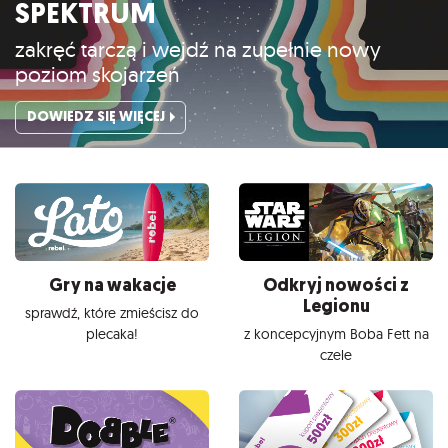
SPEKTRUM
zakręć tarczą i wejdź na zupełnie nowy
poziom skojarzeń
DOWIEDZ SIĘ WIĘCEJ
Gry na wakacje
Odkryj nowości z
Legionu
sprawdź, które zmieścisz do
plecaka!
z koncepcyjnym Boba Fett na
czele