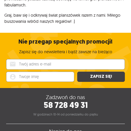
fabularnych.
Graj, baw się i odkrywaj świat planszówek razem z nami. Miłego
buszowania wśród naszych regałów! :)
Nie przegap specjalnych promocji!
Zapisz się do newslettera i bądź zawsze na bieżąco
Twój adres e-mail
Twoje imię
ZAPISZ SIĘ!
Zadzwoń do nas
58 728 49 31
W godzinach 10-14 od poniedziałku do piątku