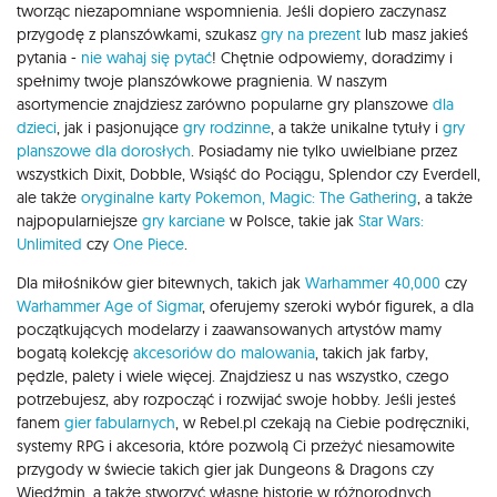
tworząc niezapomniane wspomnienia. Jeśli dopiero zaczynasz
przygodę z planszówkami, szukasz
gry na prezent
lub masz jakieś
pytania -
nie wahaj się pytać
! Chętnie odpowiemy, doradzimy i
spełnimy twoje planszówkowe pragnienia. W naszym
asortymencie znajdziesz zarówno popularne gry planszowe
dla
dzieci
, jak i pasjonujące
gry rodzinne
, a także unikalne tytuły i
gry
planszowe dla dorosłych
. Posiadamy nie tylko uwielbiane przez
wszystkich Dixit, Dobble, Wsiąść do Pociągu, Splendor czy Everdell,
ale także
oryginalne karty Pokemon,
Magic: The Gathering
, a także
najpopularniejsze
gry karciane
w Polsce, takie jak
Star Wars:
Unlimited
czy
One Piece
.
Dla miłośników gier bitewnych, takich jak
Warhammer 40,000
czy
Warhammer Age of Sigmar
, oferujemy szeroki wybór figurek, a dla
początkujących modelarzy i zaawansowanych artystów mamy
bogatą kolekcję
akcesoriów do malowania
, takich jak farby,
pędzle, palety i wiele więcej. Znajdziesz u nas wszystko, czego
potrzebujesz, aby rozpocząć i rozwijać swoje hobby. Jeśli jesteś
fanem
gier fabularnych
, w Rebel.pl czekają na Ciebie podręczniki,
systemy RPG i akcesoria, które pozwolą Ci przeżyć niesamowite
przygody w świecie takich gier jak Dungeons & Dragons czy
Wiedźmin, a także stworzyć własne historie w różnorodnych,