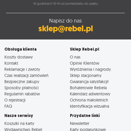
W godzinach 10-14 od poniedziałku do piątku
Napisz do nas
sklep@rebel.pl
Obsługa klienta
Sklep Rebel.pl
Koszty dostawy
O nas
Kontakt
Opinie Klientów
Reklamacje i zwroty
Wyróżnienia i nagrody
Czas realizacji zamówień
Sklep stacjonarny
Bezpieczne zakupy
Gwarancja satysfakcji!
Sposoby płatności
Bohaterowie Rebela
Regulamin rabatów
Kalendarz adwentowy
O rejestracji
Ochrona małoletnich
FAQ
Identyfikacja wizualna
Nasze serwisy
Przydatne linki
Koszulki na karty
Newsletter
Wydawnictwo Rebel
Karty podarunkowe