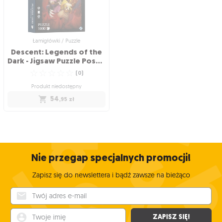
☆
☆
☆
☆
☆
(
0
)
Wysyłka w poniedziałek
Produkt niedostępny
201
,95
zł
931
884
,80
,80
zł
Łamigłówki / Puzzle
Descent: Legends of the
Dark - Jigsaw Puzzle Poster (1000 elementów)
☆
☆
☆
☆
☆
(
0
)
Produkt niedostępny
54
,95
zł
Łamigłówki / Puzzle
Descent: Legends of the
Dark - Jigsaw Puzzle
Poster (1000 elementów)
Łamigłówka dla miłośników gier
Nie przegap specjalnych promocji!
planszowych
☆
☆
☆
☆
☆
(
0
)
Zapisz się do newslettera i bądź zawsze na bieżąco
Produkt niedostępny
Twój adres e-mail
54
,95
zł
Twoje imię
ZAPISZ SIĘ!