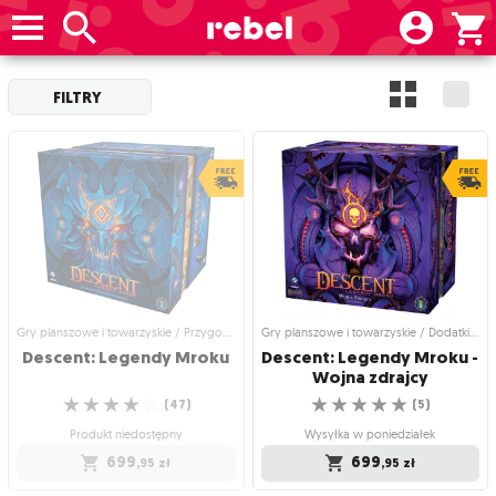
FILTRY
Gry planszowe i towarzyskie / Przygodowe gry planszowe
Gry planszowe i towarzyskie / Dodatki do gier
Descent:
Legendy
Mroku
Descent: Legendy Mroku -
Wojna zdrajcy
☆
☆
☆
☆
☆
☆
☆
☆
☆
☆
(
47
)
(
5
)
Produkt niedostępny
Wysyłka w poniedziałek
699
699
,95
zł
,95
zł