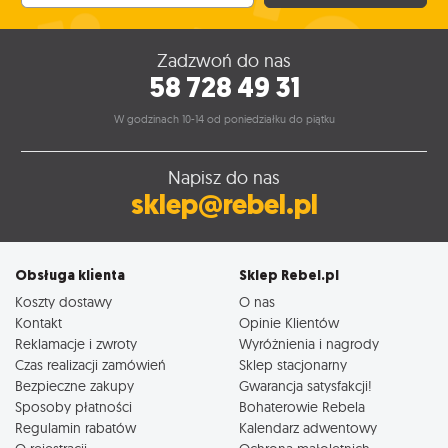
Zadzwoń do nas
58 728 49 31
W godzinach 10-14 od poniedziałku do piątku
Napisz do nas
sklep@rebel.pl
Obsługa klienta
Sklep Rebel.pl
Koszty dostawy
O nas
Kontakt
Opinie Klientów
Reklamacje i zwroty
Wyróżnienia i nagrody
Czas realizacji zamówień
Sklep stacjonarny
Bezpieczne zakupy
Gwarancja satysfakcji!
Sposoby płatności
Bohaterowie Rebela
Regulamin rabatów
Kalendarz adwentowy