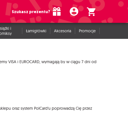
Szukasz prezentu?
siążki i
Łamigłówki
Akcesoria
Promocje
omiksy
Systemy VISA i EUROCARD, wymagają by w ciągu 7 dni od
 sklepu oraz system PolCard'u poprowadzą Cię przez