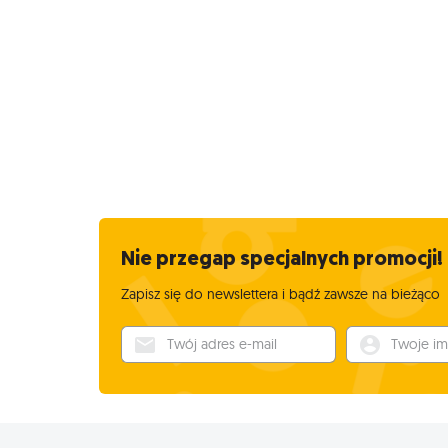
Nie przegap specjalnych promocji!
Zapisz się do newslettera i bądź zawsze na bieżąco
Twój adres e-mail
Twoje imię