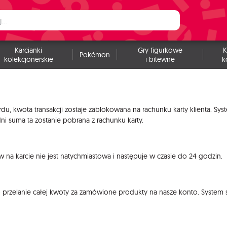
Karcianki
Gry figurkowe
K
Pokémon
kolekcjonerskie
i bitewne
k
ardu, kwota transakcji zostaje zablokowana na rachunku karty klienta. 
dni suma ta zostanie pobrana z rachunku karty.
 na karcie nie jest natychmiastowa i następuje w czasie do 24 godzin.
o przelanie całej kwoty za zamówione produkty na nasze konto. System