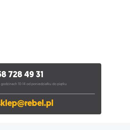
58 728 49 31
 godzinach 10-14 od poniedziałku do piątku
sklep@rebel.pl