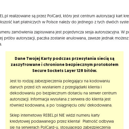
L.pl realizowane są przez PolCard, który jest centrum autoryzacji kart 
ększość kart płatniczych w Polsce należy do jednego z tych dwóch syst
ru zamówienia zapisywana jest pojedyncza sesja autoryzacyjna. W pr
próby autoryzacji, paczka zostanie anulowana, zawsze jednak możesz s
a.
Dane Twojej Karty podczas przesyłania siecią są
zaszyfrowane i chronione bezpiecznym protokołem
Secure Sockets Layer 128 bitów.
Jest to rodzaj zabezpieczenia polegający na kodowaniu
danych przed ich wysłaniem z przeglądarki klienta i
dekodowaniu po bezpiecznym dotarciu na serwer centrum
autoryzacji. Informacja wysyłana z serwera do klienta jest
również kodowana, a po 'osiągnięciu celu' dekodowana.
Sklep internetowy REBEL.pl NIE widzi numeru karty
kredytowej podawanego przez klienta! Płatność odbywa
się na serwerach PolCard-u, stosującego zabezpieczenia