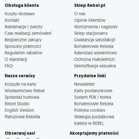
Obsługa klienta
Sklep Rebel.pl
Koszty dostawy
O nas
Kontakt
Opinie Klientów
Reklamacje i zwroty
Wyróżnienia i nagrody
Czas realizacji zamówień
Sklep stacjonarny
Bezpieczne zakupy
Gwarancja satysfakcji!
Sposoby płatności
Bohaterowie Rebela
Regulamin rabatów
Kalendarz adwentowy
O rejestracji
Ochrona małoletnich
FAQ
Identyfikacja wizualna
Nasze serwisy
Przydatne linki
Koszulki na karty
Newsletter
Wydawnictwo Rebel
Karty podarunkowe
Sprzedaż hurtowa
System PDK i trofea
Rebel Studio
Bohaterowie Rebela
English Version
Polityka cookies
Planszowa Rebelia
Strategia podatkowa
Kariera w REBEL
Obserwuj nas!
Akceptujemy płatności