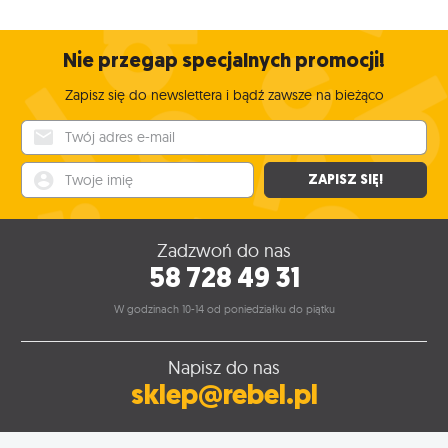
Nie przegap specjalnych promocji!
Zapisz się do newslettera i bądź zawsze na bieżąco
Twój adres e-mail
Twoje imię
ZAPISZ SIĘ!
Zadzwoń do nas
58 728 49 31
W godzinach 10-14 od poniedziałku do piątku
Napisz do nas
sklep@rebel.pl