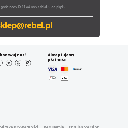
 godzinach 10-14 od poniedziałku do piątku
sklep@rebel.pl
bserwuj nas!
Akceptujemy
płatności
olityka prywatności
Regulamin
English Version