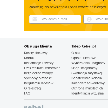
Zapisz się do newslettera i bądź zawsze na bieżąco
Twój adres e-mail
Twoje imię
Obsługa klienta
Sklep Rebel.pl
Koszty dostawy
O nas
Kontakt
Opinie Klientów
Reklamacje i zwroty
Wyróżnienia i nagrody
Czas realizacji zamówień
Sklep stacjonarny
Bezpieczne zakupy
Gwarancja satysfakcji!
Sposoby płatności
Bohaterowie Rebela
Regulamin rabatów
Kalendarz adwentowy
O rejestracji
Ochrona małoletnich
FAQ
Identyfikacja wizualna