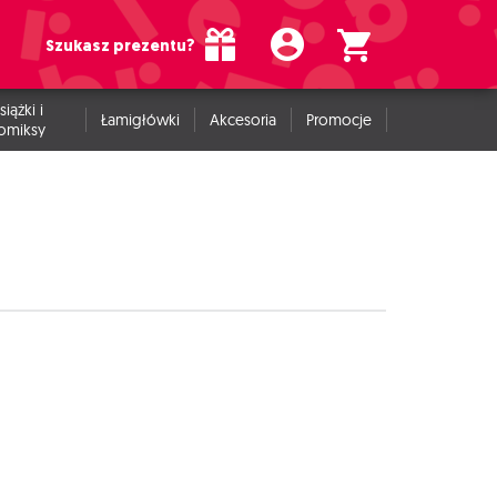
Szukasz prezentu?
siążki i
Łamigłówki
Akcesoria
Promocje
omiksy