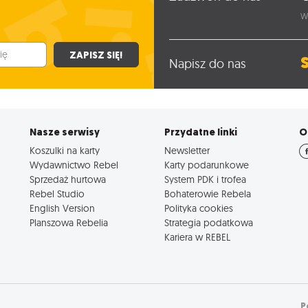
W
ZAPISZ SIĘ!
Napisz do nas
Nasze serwisy
Przydatne linki
O
Koszulki na karty
Newsletter
Wydawnictwo Rebel
Karty podarunkowe
Sprzedaż hurtowa
System PDK i trofea
Rebel Studio
Bohaterowie Rebela
English Version
Polityka cookies
Planszowa Rebelia
Strategia podatkowa
Kariera w REBEL
P