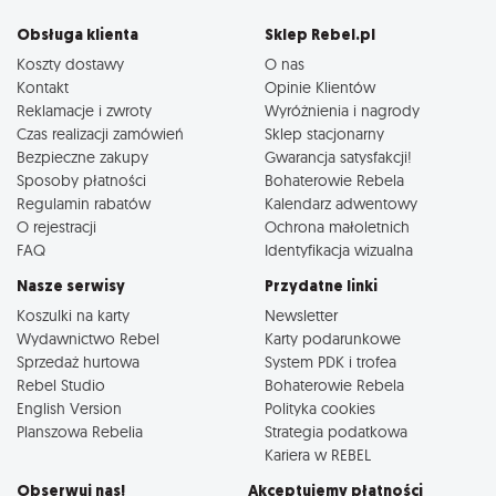
Obsługa klienta
Sklep Rebel.pl
Koszty dostawy
O nas
Kontakt
Opinie Klientów
Reklamacje i zwroty
Wyróżnienia i nagrody
Czas realizacji zamówień
Sklep stacjonarny
Bezpieczne zakupy
Gwarancja satysfakcji!
Sposoby płatności
Bohaterowie Rebela
Regulamin rabatów
Kalendarz adwentowy
O rejestracji
Ochrona małoletnich
FAQ
Identyfikacja wizualna
Nasze serwisy
Przydatne linki
Koszulki na karty
Newsletter
Wydawnictwo Rebel
Karty podarunkowe
Sprzedaż hurtowa
System PDK i trofea
Rebel Studio
Bohaterowie Rebela
English Version
Polityka cookies
Planszowa Rebelia
Strategia podatkowa
Kariera w REBEL
Obserwuj nas!
Akceptujemy płatności