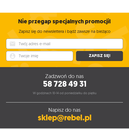
Nie przegap specjalnych promocji!
Zapisz się do newslettera i bądź zawsze na bieżąco
Twój adres e-mail
Twoje imię
ZAPISZ SIĘ!
Zadzwoń do nas
58 728 49 31
W godzinach 10-14 od poniedziałku do piątku
Napisz do nas
sklep@rebel.pl