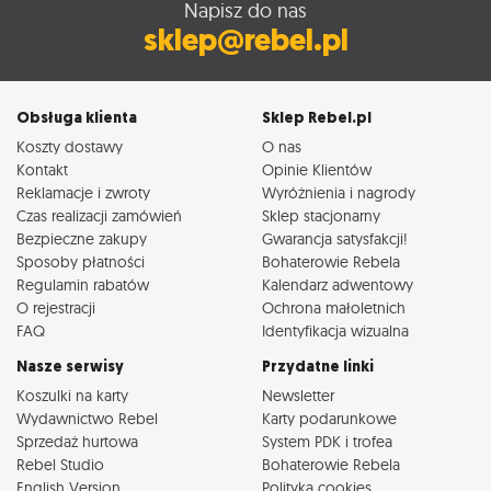
Napisz do nas
sklep@rebel.pl
Obsługa klienta
Sklep Rebel.pl
Koszty dostawy
O nas
Kontakt
Opinie Klientów
Reklamacje i zwroty
Wyróżnienia i nagrody
Czas realizacji zamówień
Sklep stacjonarny
Bezpieczne zakupy
Gwarancja satysfakcji!
Sposoby płatności
Bohaterowie Rebela
Regulamin rabatów
Kalendarz adwentowy
O rejestracji
Ochrona małoletnich
FAQ
Identyfikacja wizualna
Nasze serwisy
Przydatne linki
Koszulki na karty
Newsletter
Wydawnictwo Rebel
Karty podarunkowe
Sprzedaż hurtowa
System PDK i trofea
Rebel Studio
Bohaterowie Rebela
English Version
Polityka cookies