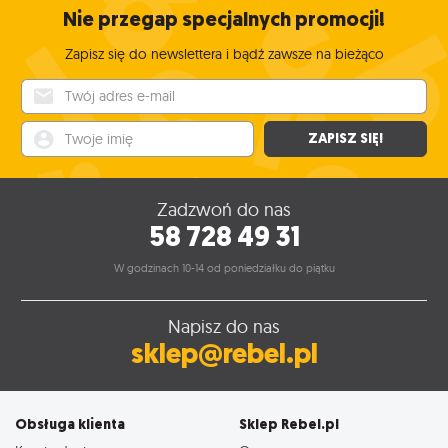
Nie przegap specjalnych promocji!
Zapisz się do newslettera i bądź zawsze na bieżąco
Twój adres e-mail
Twoje imię
ZAPISZ SIĘ!
Zadzwoń do nas
58 728 49 31
W godzinach 10-14 od poniedziałku do piątku
Napisz do nas
sklep@rebel.pl
Obsługa klienta
Sklep Rebel.pl