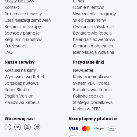
Koszty dostawy
O nas
Kontakt
Opinie Klientów
Reklamacje i zwroty
Wyróżnienia i nagrody
Czas realizacji zamówień
Sklep stacjonarny
Bezpieczne zakupy
Gwarancja satysfakcji!
Sposoby płatności
Bohaterowie Rebela
Regulamin rabatów
Kalendarz adwentowy
O rejestracji
Ochrona małoletnich
FAQ
Identyfikacja wizualna
Nasze serwisy
Przydatne linki
Koszulki na karty
Newsletter
Wydawnictwo Rebel
Karty podarunkowe
Sprzedaż hurtowa
System PDK i trofea
Rebel Studio
Bohaterowie Rebela
English Version
Polityka cookies
Planszowa Rebelia
Strategia podatkowa
Kariera w REBEL
Obserwuj nas!
Akceptujemy płatności