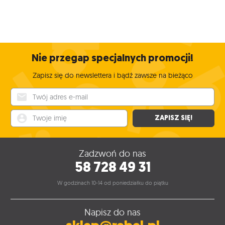
Nie przegap specjalnych promocji!
Zapisz się do newslettera i bądź zawsze na bieżąco
Twój adres e-mail
Twoje imię
ZAPISZ SIĘ!
Zadzwoń do nas
58 728 49 31
W godzinach 10-14 od poniedziałku do piątku
Napisz do nas