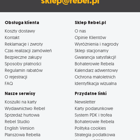
sklep@rebel.pl
Obsługa klienta
Sklep Rebel.pl
Koszty dostawy
O nas
Kontakt
Opinie Klientów
Reklamacje i zwroty
Wyróżnienia i nagrody
Czas realizacji zamówień
Sklep stacjonarny
Bezpieczne zakupy
Gwarancja satysfakcji!
Sposoby płatności
Bohaterowie Rebela
Regulamin rabatów
Kalendarz adwentowy
O rejestracji
Ochrona małoletnich
FAQ
Identyfikacja wizualna
Nasze serwisy
Przydatne linki
Koszulki na karty
Newsletter
Wydawnictwo Rebel
Karty podarunkowe
Sprzedaż hurtowa
System PDK i trofea
Rebel Studio
Bohaterowie Rebela
English Version
Polityka cookies
Planszowa Rebelia
Strategia podatkowa