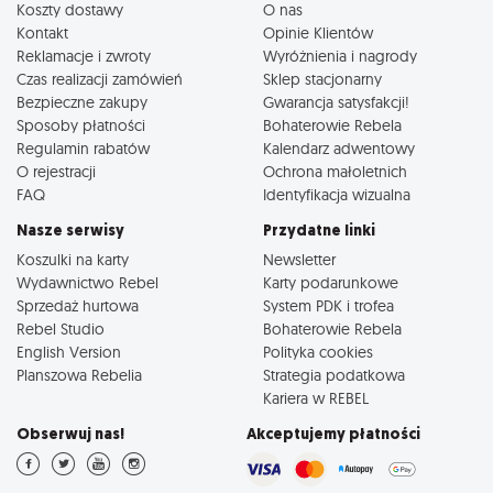
Koszty dostawy
O nas
Kontakt
Opinie Klientów
Reklamacje i zwroty
Wyróżnienia i nagrody
Czas realizacji zamówień
Sklep stacjonarny
Bezpieczne zakupy
Gwarancja satysfakcji!
Sposoby płatności
Bohaterowie Rebela
Regulamin rabatów
Kalendarz adwentowy
O rejestracji
Ochrona małoletnich
FAQ
Identyfikacja wizualna
Nasze serwisy
Przydatne linki
Koszulki na karty
Newsletter
Wydawnictwo Rebel
Karty podarunkowe
Sprzedaż hurtowa
System PDK i trofea
Rebel Studio
Bohaterowie Rebela
English Version
Polityka cookies
Planszowa Rebelia
Strategia podatkowa
Kariera w REBEL
Obserwuj nas!
Akceptujemy płatności