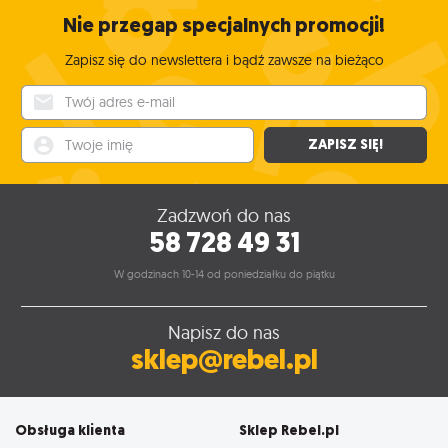
Nie przegap specjalnych promocji!
Zapisz się do newslettera i bądź zawsze na bieżąco
Twój adres e-mail
Twoje imię
ZAPISZ SIĘ!
Zadzwoń do nas
58 728 49 31
W godzinach 10-14 od poniedziałku do piątku
Napisz do nas
sklep@rebel.pl
Obsługa klienta
Sklep Rebel.pl