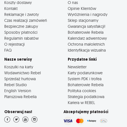
Koszty dostawy
O nas
Kontakt
Opinie Klientów
Reklamacje i zwroty
Wyróżnienia i nagrody
Czas realizacji zamówień
Sklep stacjonarny
Bezpieczne zakupy
Gwarancja satysfakcji!
Sposoby płatności
Bohaterowie Rebela
Regulamin rabatów
Kalendarz adwentowy
O rejestracji
Ochrona małoletnich
FAQ
Identyfikacja wizualna
Nasze serwisy
Przydatne linki
Koszulki na karty
Newsletter
Wydawnictwo Rebel
Karty podarunkowe
Sprzedaż hurtowa
System PDK i trofea
Rebel Studio
Bohaterowie Rebela
English Version
Polityka cookies
Planszowa Rebelia
Strategia podatkowa
Kariera w REBEL
Obserwuj nas!
Akceptujemy płatności