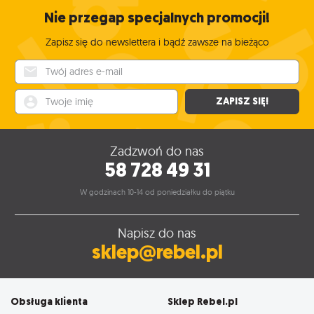
Nie przegap specjalnych promocji!
Zapisz się do newslettera i bądź zawsze na bieżąco
Twój adres e-mail
Twoje imię
ZAPISZ SIĘ!
Zadzwoń do nas
58 728 49 31
W godzinach 10-14 od poniedziałku do piątku
Napisz do nas
sklep@rebel.pl
Obsługa klienta
Sklep Rebel.pl