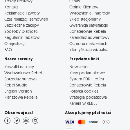
Koszty dostawy
O nas
Kontakt
Opinie Klientów
Reklamacje i zwroty
Wyróżnienia i nagrody
Czas realizacji zamówień
Sklep stacjonarny
Bezpieczne zakupy
Gwarancja satysfakcji!
Sposoby płatności
Bohaterowie Rebela
Regulamin rabatów
Kalendarz adwentowy
O rejestracji
Ochrona małoletnich
FAQ
Identyfikacja wizualna
Nasze serwisy
Przydatne linki
Koszulki na karty
Newsletter
Wydawnictwo Rebel
Karty podarunkowe
Sprzedaż hurtowa
System PDK i trofea
Rebel Studio
Bohaterowie Rebela
English Version
Polityka cookies
Planszowa Rebelia
Strategia podatkowa
Kariera w REBEL
Obserwuj nas!
Akceptujemy płatności