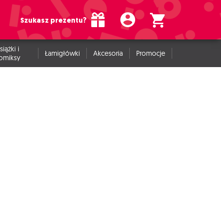
Szukasz prezentu?
siążki i
Łamigłówki
Akcesoria
Promocje
omiksy