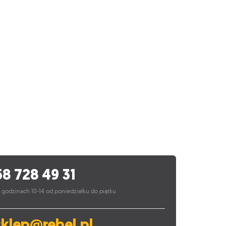
58 728 49 31
 godzinach 10-14 od poniedziałku do piątku
sklep@rebel.pl