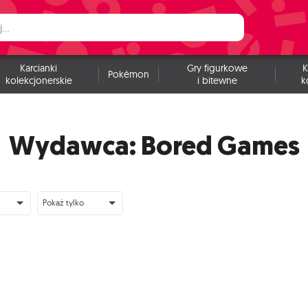
Karcianki
Gry figurkowe
K
Pokémon
kolekcjonerskie
i bitewne
k
Wydawca: Bored Games
Pokaż tylko