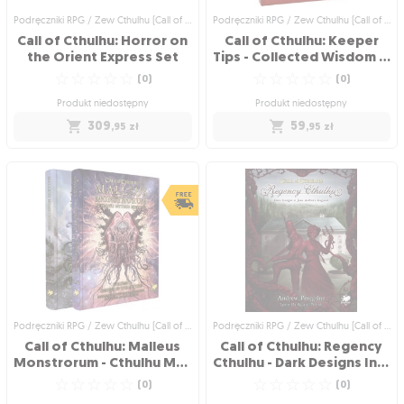
79
,95
zł
Podręczniki RPG / Zew Cthulhu (Call of Cthulhu)
Podręczniki RPG / Zew Cthulhu (Call of Cthulhu)
249
,95
zł
Call of Cthulhu: Horror on
Call of Cthulhu: Keeper
the Orient Express Set
Tips - Collected Wisdom on Running Games
☆
☆
☆
☆
☆
☆
☆
☆
☆
☆
(
0
)
(
0
)
Produkt niedostępny
Produkt niedostępny
309
59
,95
zł
,95
zł
Podręczniki RPG / Zew Cthulhu (Call of
Podręczniki RPG / Zew Cthulhu (Call of
Cthulhu)
Cthulhu)
Call of Cthulhu: Horror on
Call of Cthulhu: Keeper
the Orient Express Set
Tips - Collected Wisdom
on Running Games
Przerażanie w Orient Expresie!
Zbiór porad i wskazówek do systemu
☆
☆
☆
☆
☆
RPG Call of Cthulhu
(
0
)
☆
☆
☆
☆
☆
(
0
)
Produkt niedostępny
Produkt niedostępny
309
,95
zł
59
,95
zł
Podręczniki RPG / Zew Cthulhu (Call of Cthulhu)
Podręczniki RPG / Zew Cthulhu (Call of Cthulhu)
Call of Cthulhu: Malleus
Call of Cthulhu: Regency
Monstrorum - Cthulhu Mythos Bestiary Set
Cthulhu - Dark Designs In Jane Austen's England
☆
☆
☆
☆
☆
☆
☆
☆
☆
☆
(
0
)
(
0
)