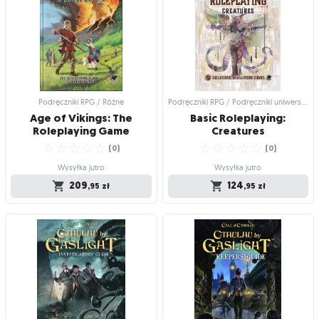
Lunar Way
Sourcebook
Twój przewodnik po kultach świata
Bezsystemowy przewodnik po świecie
RuneQuest
Gloranthy
☆
☆
☆
☆
☆
☆
☆
☆
☆
☆
(
0
)
(
0
)
Produkt niedostępny
Produkt niedostępny
119
109
,95
zł
,95
zł
Podręczniki RPG / Różne
Podręczniki RPG / Podręczniki uniwersalne
Age of Vikings: The
Basic Roleplaying:
Roleplaying Game
Creatures
☆
☆
☆
☆
☆
☆
☆
☆
☆
☆
(
0
)
(
0
)
Wysyłka jutro
Wysyłka jutro
209
124
,95
zł
,95
zł
Podręczniki RPG / Różne
Podręczniki RPG / Podręczniki
uniwersalne
Age of Vikings: The
Basic Roleplaying:
Roleplaying Game
Creatures
Wyrusz na epicką wyprawę!
☆
☆
☆
☆
☆
Kompletny bestiariusz i narzędziownik
(
0
)
dla Mistrzów Gry – od realistycznych
Wysyłka jutro
zwierząt po mityczne kreatury
☆
☆
☆
☆
☆
(
0
)
209
,95
zł