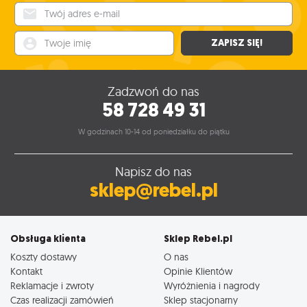
139
,95
zł
Produkt niedostępny
Twój adres e-mail
134
,95
zł
Twoje imię
ZAPISZ SIĘ!
Zadzwoń do nas
58 728 49 31
W godzinach 10-14 od poniedziałku do piątku
Napisz do nas
sklep@rebel.pl
Obsługa klienta
Sklep Rebel.pl
Koszty dostawy
O nas
Kontakt
Opinie Klientów
Reklamacje i zwroty
Wyróżnienia i nagrody
Czas realizacji zamówień
Sklep stacjonarny