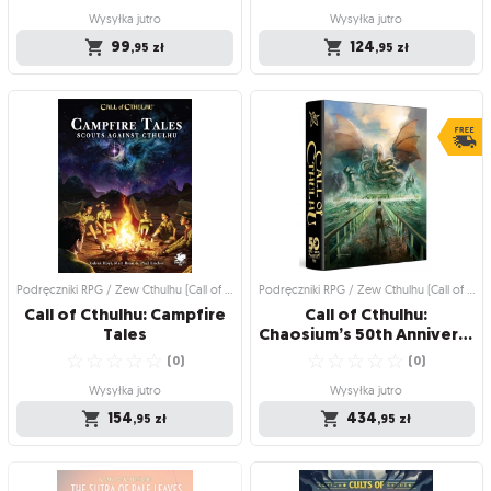
Wysyłka jutro
Wysyłka jutro
99
124
,95
zł
,95
zł
Podręczniki RPG / Zew Cthulhu (Call of
Podręczniki RPG / Zew Cthulhu (Call of
Cthulhu)
Cthulhu)
Call of Cthulhu RPG - No
Call of Cthulhu RPG:
Time To Scream
Cthulhu by Gaslight - Dust
& Blood
Przygotuj się na trzy koszmarne
Wiktoriańska groza w najlepszym
wieczory
wydaniu
☆
☆
☆
☆
☆
☆
☆
☆
☆
☆
(
0
)
(
0
)
Wysyłka jutro
Wysyłka jutro
99
124
,95
zł
,95
zł
Podręczniki RPG / Zew Cthulhu (Call of Cthulhu)
Podręczniki RPG / Zew Cthulhu (Call of Cthulhu)
Call of Cthulhu: Campfire
Call of Cthulhu:
Tales
Chaosium’s 50th Anniversary - Slipcase Set
☆
☆
☆
☆
☆
☆
☆
☆
☆
☆
(
0
)
(
0
)
Wysyłka jutro
Wysyłka jutro
154
434
,95
zł
,95
zł
Podręczniki RPG / Zew Cthulhu (Call of
Podręczniki RPG / Zew Cthulhu (Call of
Cthulhu)
Cthulhu)