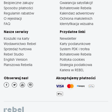
Bezpieczne zakupy
Gwarancja satysfakcji!
Sposoby płatności
Bohaterowie Rebela
Regulamin rabatów
Kalendarz adwentowy
O rejestracji
Ochrona małoletnich
FAQ
Identyfikacja wizualna
Nasze serwisy
Przydatne linki
Koszulki na karty
Newsletter
Wydawnictwo Rebel
Karty podarunkowe
Sprzedaż hurtowa
System PDK i trofea
Rebel Studio
Bohaterowie Rebela
English Version
Polityka cookies
Planszowa Rebelia
Strategia podatkowa
Kariera w REBEL
Obserwuj nas!
Akceptujemy płatności