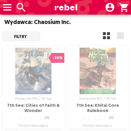
Wydawca: Chaosium Inc.
FILTRY
-30%
Podręczniki RPG / 7th Sea
Podręczniki RPG / 7th Sea
7th Sea: Cities of Faith &
7th Sea: Khitai Core
Wonder
Rulebook
☆
☆
☆
☆
☆
☆
☆
☆
☆
☆
(
0
)
(
0
)
Produkt niedostępny
Produkt niedostępny