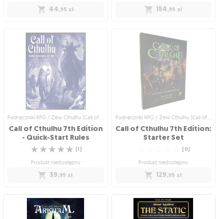
44
154
,95
zł
,95
zł
Podręczniki RPG / Zew Cthulhu (Call of
Podręczniki RPG / Zew Cthulhu (Call of
Cthulhu)
Cthulhu)
Call of Cthulhu 7th
Call of Cthulhu 7th
Edition - Does Love
edition - Nameless
Forgive?
Horrors
Dwa specjalne scenariusze do Call of
Sześć scenariuszy pełnych grozy
☆
☆
☆
☆
☆
Cthulhu
(
0
)
☆
☆
☆
☆
☆
(
2
)
Produkt niedostępny
Produkt niedostępny
154
,95
zł
44
,95
zł
Podręczniki RPG / Zew Cthulhu (Call of Cthulhu)
Podręczniki RPG / Zew Cthulhu (Call of Cthulhu)
Call of Cthulhu 7th Edition
Call of Cthulhu 7th Edition:
- Quick-Start Rules
Starter Set
☆
☆
☆
☆
☆
☆
☆
☆
☆
☆
(
1
)
(
0
)
Produkt niedostępny
Produkt niedostępny
39
129
,95
zł
,95
zł
Podręczniki RPG / Zew Cthulhu (Call of
Podręczniki RPG / Zew Cthulhu (Call of
Cthulhu)
Cthulhu)
Call of Cthulhu 7th
Call of Cthulhu 7th