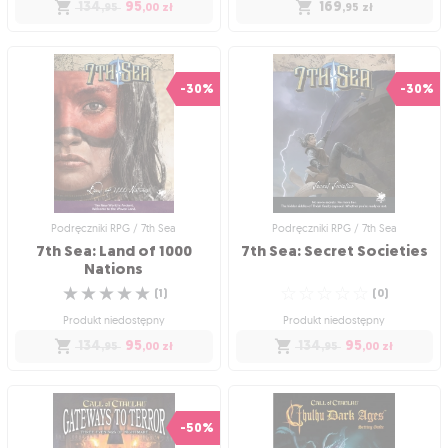
134
95
169
,95
,00
zł
,95
zł
Podręczniki RPG / 7th Sea
Podręczniki RPG / 7th Sea
7th Sea: Cities of Faith &
7th Sea: Khitai Core
Wonder
Rulebook
-30%
-30%
Zbuduj własne miasto w
7th Sea
!
Orientalny świat Khitai czeka na Ciebie!
☆
☆
☆
☆
☆
☆
☆
☆
☆
☆
(
0
)
(
0
)
Produkt niedostępny
Produkt niedostępny
169
134
95
,95
zł
,95
,00
zł
Podręczniki RPG / 7th Sea
Podręczniki RPG / 7th Sea
7th Sea: Land of 1000
7th
Sea:
Secret
Societies
Nations
☆
☆
☆
☆
☆
☆
☆
☆
☆
☆
(
1
)
(
0
)
Produkt niedostępny
Produkt niedostępny
134
95
134
95
,95
,00
zł
,95
,00
zł
Podręczniki RPG / 7th Sea
Podręczniki RPG / 7th Sea
7th Sea: Land of 1000
7th Sea: Secret Societies
Nations
-50%