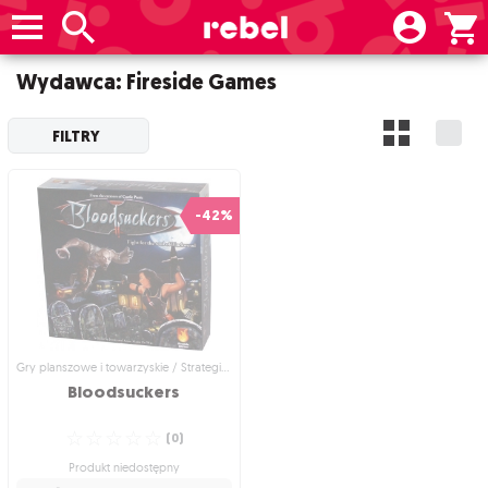
Wydawca: Fireside Games
FILTRY
-42%
Gry planszowe i towarzyskie / Strategiczne gry planszowe
Bloodsuckers
☆
☆
☆
☆
☆
(
0
)
Produkt niedostępny