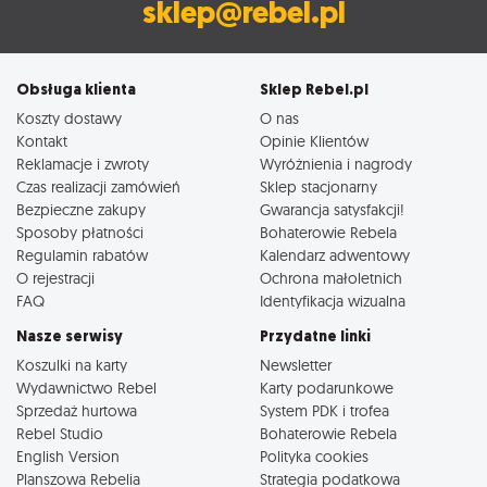
sklep@rebel.pl
Obsługa klienta
Sklep Rebel.pl
Koszty dostawy
O nas
Kontakt
Opinie Klientów
Reklamacje i zwroty
Wyróżnienia i nagrody
Czas realizacji zamówień
Sklep stacjonarny
Bezpieczne zakupy
Gwarancja satysfakcji!
Sposoby płatności
Bohaterowie Rebela
Regulamin rabatów
Kalendarz adwentowy
O rejestracji
Ochrona małoletnich
FAQ
Identyfikacja wizualna
Nasze serwisy
Przydatne linki
Koszulki na karty
Newsletter
Wydawnictwo Rebel
Karty podarunkowe
Sprzedaż hurtowa
System PDK i trofea
Rebel Studio
Bohaterowie Rebela
English Version
Polityka cookies
Planszowa Rebelia
Strategia podatkowa