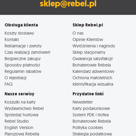
sklep@rebel.pl
Obsługa klienta
Sklep Rebel.pl
Koszty dostawy
O nas
Kontakt
Opinie Klientów
Reklamacje i zwroty
Wyróżnienia i nagrody
Czas realizacji zamówień
Sklep stacjonarny
Bezpieczne zakupy
Gwarancja satysfakcji!
Sposoby płatności
Bohaterowie Rebela
Regulamin rabatów
Kalendarz adwentowy
O rejestracji
Ochrona małoletnich
FAQ
Identyfikacja wizualna
Nasze serwisy
Przydatne linki
Koszulki na karty
Newsletter
Wydawnictwo Rebel
Karty podarunkowe
Sprzedaż hurtowa
System PDK i trofea
Rebel Studio
Bohaterowie Rebela
English Version
Polityka cookies
Planszowa Rebelia
Strategia podatkowa