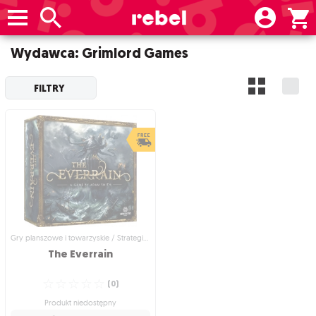
Wydawca: Grimlord Games
FILTRY
Gry planszowe i towarzyskie / Strategiczne gry planszowe
The
Everrain
☆
☆
☆
☆
☆
(
0
)
Produkt niedostępny