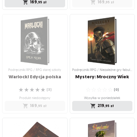
169
169
,95
zł
,95
zł
Podręczniki RPG / Słowianie
Podręczniki RPG / Niezależne gry
fabularne
Słowianie: Mitologiczna
Summerland (edycja
gra fabularna - Edycja 1.5
polska)
Nowa edycja niezwykłej przygody w
słowiańskim świecie
Morze Liści pochłania świat.
☆
☆
☆
☆
☆
Przetrwasz?
(
8
)
☆
☆
☆
☆
☆
(
0
)
Wysyłka w poniedziałek
Produkt niedostępny
169
,95
zł
169
,95
zł
Podręczniki RPG / RPG starej szkoły
Podręczniki RPG / Niezależne gry fabularne
Warlock!
Edycja
polska
Mystery:
Mroczny
Wiek
☆
☆
☆
☆
☆
☆
☆
☆
☆
☆
(
3
)
(
0
)
Produkt niedostępny
Wysyłka w poniedziałek
169
219
,95
zł
,95
zł
Podręczniki RPG / RPG starej szkoły
Podręczniki RPG / Niezależne gry
fabularne
Warlock! Edycja polska
Mystery: Mroczny Wiek