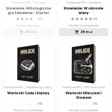
Podręczniki RPG / Słowianie
Podręczniki RPG / Słowianie
Słowianie: Mitologiczna
Słowianie: W obronie
gra fabularna - Starter
wiary
☆
☆
☆
☆
☆
☆
☆
☆
☆
☆
(
1
)
(
1
)
Produkt niedostępny
Wysyłka w poniedziałek
29
29
,95
zł
,95
zł
Podręczniki RPG / Słowianie
Podręczniki RPG / Słowianie
Słowianie: Mitologiczna
Słowianie: W obronie
gra fabularna - Starter
wiary
Jesteś gotowy na niezapomnianą
Niesamowita przygoda w klimacie
przygodę w krainie legend i mitów?
miecza i intrygi na Równinie
☆
☆
☆
☆
☆
Cieszywoja
(
1
)
☆
☆
☆
☆
☆
(
1
)
Produkt niedostępny
Wysyłka w poniedziałek
29
,95
zł
29
,95
zł
Podręczniki RPG / Niezależne gry fabularne
Podręczniki RPG / RPG starej szkoły
Warlock!
Cuda
i
klątwy
Warlock! Mieczem i
Słowem
☆
☆
☆
☆
☆
☆
☆
☆
☆
☆
(
0
)
(
0
)
Wysyłka w poniedziałek
Wysyłka w poniedziałek