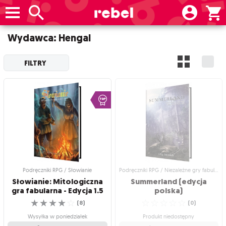
Wydawca: Hengal
FILTRY
Podręczniki RPG / Słowianie
Podręczniki RPG / Niezależne gry fabularne
Słowianie: Mitologiczna
Summerland (edycja
gra fabularna - Edycja 1.5
polska)
☆
☆
☆
☆
☆
☆
☆
☆
☆
☆
(
8
)
(
0
)
Wysyłka w poniedziałek
Produkt niedostępny