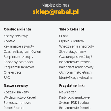
Napisz do nas
sklep@rebel.pl
Obsługa klienta
Sklep Rebel.pl
Koszty dostawy
O nas
Kontakt
Opinie Klientów
Reklamacje i zwroty
Wyróżnienia i nagrody
Czas realizacji zamówień
Sklep stacjonarny
Bezpieczne zakupy
Gwarancja satysfakcji!
Sposoby płatności
Bohaterowie Rebela
Regulamin rabatów
Kalendarz adwentowy
O rejestracji
Ochrona małoletnich
FAQ
Identyfikacja wizualna
Nasze serwisy
Przydatne linki
Koszulki na karty
Newsletter
Wydawnictwo Rebel
Karty podarunkowe
Sprzedaż hurtowa
System PDK i trofea
Rebel Studio
Bohaterowie Rebela