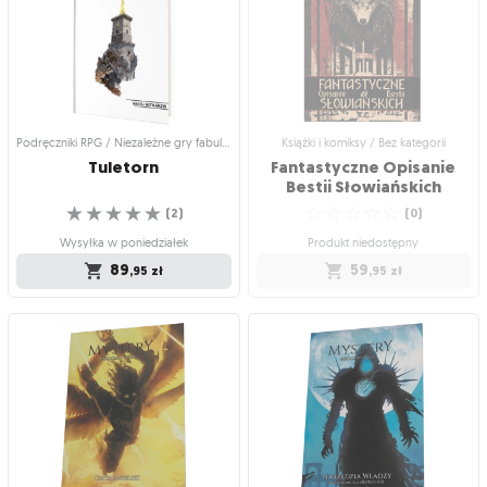
Midsommar
Przeżyj niezwykłą przygodę w
słowiańskim świecie
Samodzielna przygoda w świecie
☆
☆
☆
☆
☆
Morza Liści
(
3
)
☆
☆
☆
☆
☆
(
0
)
Produkt niedostępny
Produkt niedostępny
94
,95
zł
29
,95
zł
Podręczniki RPG / Niezależne gry fabularne
Książki i komiksy / Bez kategorii
Tuletorn
Fantastyczne Opisanie
Bestii Słowiańskich
☆
☆
☆
☆
☆
☆
☆
☆
☆
☆
(
2
)
(
0
)
Wysyłka w poniedziałek
Produkt niedostępny
89
59
,95
zł
,95
zł
Podręczniki RPG / Niezależne gry
Książki i komiksy / Bez kategorii
fabularne
Fantastyczne Opisanie
Tuletorn
Bestii Słowiańskich
Bestiariusz pełen przerażających
Gra polskiego autora o eksploracji
legend
☆
☆
☆
☆
☆
tajemniczej wyspy w klimatach
(
0
)
wikingów i Słowian
Produkt niedostępny
☆
☆
☆
☆
☆
(
2
)
59
,95
zł
Wysyłka w poniedziałek