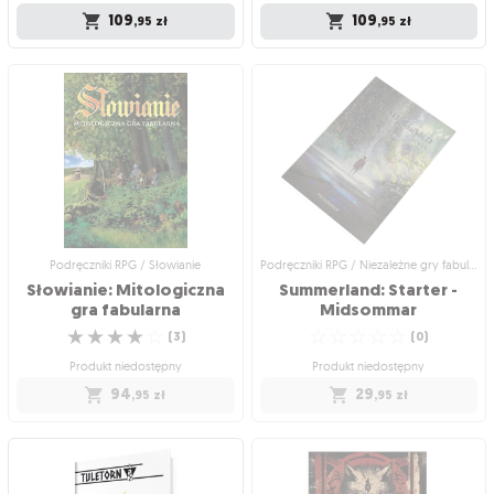
109
109
,95
zł
,95
zł
Podręczniki RPG / Niezależne gry
Podręczniki RPG / RPG starej szkoły
fabularne
Warlock! Mieczem i
Warlock! Cuda i klątwy
Słowem
Zbiór małych i dużych przygód w
Cudowne artefakty oraz przeklęta
Królestwie
☆
☆
☆
☆
☆
magia do Warlock!
(
0
)
☆
☆
☆
☆
☆
(
0
)
Wysyłka w poniedziałek
Wysyłka w poniedziałek
109
,95
zł
109
,95
zł
Podręczniki RPG / Słowianie
Podręczniki RPG / Niezależne gry fabularne
Słowianie: Mitologiczna
Summerland: Starter -
gra fabularna
Midsommar
☆
☆
☆
☆
☆
☆
☆
☆
☆
☆
(
3
)
(
0
)
Produkt niedostępny
Produkt niedostępny
94
29
,95
zł
,95
zł
Podręczniki RPG / Słowianie
Podręczniki RPG / Niezależne gry
fabularne
Słowianie: Mitologiczna
Summerland: Starter -
gra fabularna