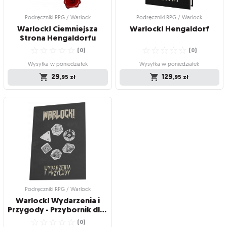
49
,95
zł
Podręczniki RPG / Warlock
Podręczniki RPG / Warlock
Warlock! Ciemniejsza
Warlock!
Hengaldorf
Strona Hengaldorfu
☆
☆
☆
☆
☆
☆
☆
☆
☆
☆
(
0
)
(
0
)
Wysyłka w poniedziałek
Wysyłka w poniedziałek
29
129
,95
zł
,95
zł
Podręczniki RPG / Warlock
Podręczniki RPG / Warlock
Warlock! Ciemniejsza
Warlock! Hengaldorf
Strona Hengaldorfu
Odkryj intrygi, spiski i mroczne
Wejdź do świata błota, krwi, bestii,
tajemnice Hengaldorfu!
dziwnej magii i prochu!
☆
☆
☆
☆
☆
☆
☆
☆
☆
☆
(
0
)
(
0
)
Wysyłka w poniedziałek
Wysyłka w poniedziałek
29
129
,95
zł
,95
zł
Podręczniki RPG / Warlock
Warlock! Wydarzenia i
Przygody - Przybornik dla MG
☆
☆
☆
☆
☆
(
0
)