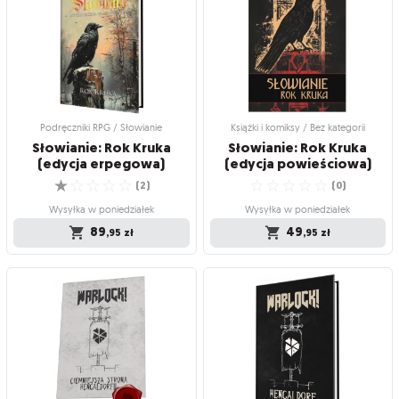
Zielarski
(twarda oprawa)
Niezbędny dodatek dla każdego fana
6 przygód do systemu Słowianie
☆
☆
☆
☆
☆
Słowian
!
(
0
)
☆
☆
☆
☆
☆
(
0
)
Wysyłka w poniedziałek
Wysyłka w poniedziałek
84
,95
zł
69
,95
zł
Podręczniki RPG / Słowianie
Książki i komiksy / Bez kategorii
Słowianie: Rok Kruka
Słowianie: Rok Kruka
(edycja erpegowa)
(edycja powieściowa)
☆
☆
☆
☆
☆
☆
☆
☆
☆
☆
(
2
)
(
0
)
Wysyłka w poniedziałek
Wysyłka w poniedziałek
89
49
,95
zł
,95
zł
Podręczniki RPG / Słowianie
Książki i komiksy / Bez kategorii
Słowianie: Rok Kruka
Słowianie: Rok Kruka
(edycja erpegowa)
(edycja powieściowa)
Odkryj mroczny okres w historii Slavii
Niezapomniana opowieść dla fanów
☆
☆
☆
☆
☆
świata Slavii
(
2
)
☆
☆
☆
☆
☆
(
0
)
Wysyłka w poniedziałek
Wysyłka w poniedziałek
89
,95
zł