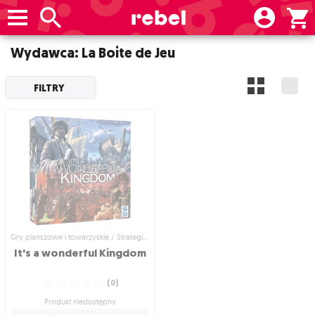
Wydawca: La Boite de Jeu
FILTRY
Gry planszowe i towarzyskie / Strategiczne gry planszowe
It's
a
wonderful
Kingdom
☆
☆
☆
☆
☆
(
0
)
Produkt niedostępny