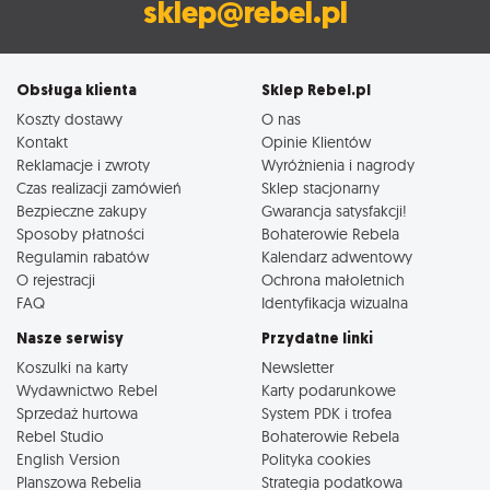
sklep@rebel.pl
Obsługa klienta
Sklep Rebel.pl
Koszty dostawy
O nas
Kontakt
Opinie Klientów
Reklamacje i zwroty
Wyróżnienia i nagrody
Czas realizacji zamówień
Sklep stacjonarny
Bezpieczne zakupy
Gwarancja satysfakcji!
Sposoby płatności
Bohaterowie Rebela
Regulamin rabatów
Kalendarz adwentowy
O rejestracji
Ochrona małoletnich
FAQ
Identyfikacja wizualna
Nasze serwisy
Przydatne linki
Koszulki na karty
Newsletter
Wydawnictwo Rebel
Karty podarunkowe
Sprzedaż hurtowa
System PDK i trofea
Rebel Studio
Bohaterowie Rebela
English Version
Polityka cookies
Planszowa Rebelia
Strategia podatkowa