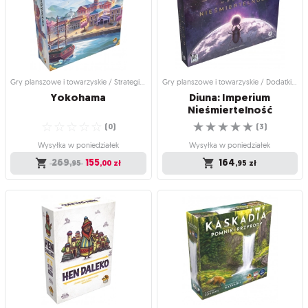
Przenieś się do malowniczej krainy w
Stań na czele jednego z wysokich
Północnej Ameryce
rodów Landsraadu
☆
☆
☆
☆
☆
☆
☆
☆
☆
☆
(
22
)
(
37
)
Wysyłka w poniedziałek
Wysyłka w poniedziałek
199
284
,95
zł
,95
zł
Gry planszowe i towarzyskie / Strategiczne gry planszowe
Gry planszowe i towarzyskie / Dodatki do gier
Yokohama
Diuna: Imperium
Nieśmiertelność
☆
☆
☆
☆
☆
☆
☆
☆
☆
☆
(
0
)
(
3
)
Wysyłka w poniedziałek
Wysyłka w poniedziałek
269
155
164
,95
,00
zł
,95
zł
Gry planszowe i towarzyskie /
Gry planszowe i towarzyskie / Dodatki
Strategiczne gry planszowe
do gier
Yokohama
Diuna: Imperium
Nieśmiertelność
Czy Twój biznes osiągnie sukces i
Zanurz się w świat inżynierii
sławę?
genetycznej
☆
☆
☆
☆
☆
☆
☆
☆
☆
☆
(
0
)
(
3
)
Wysyłka w poniedziałek
Wysyłka w poniedziałek
269
155
164
,95
,00
zł
,95
zł