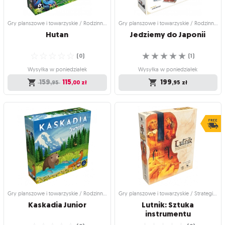
Wysyłka w poniedziałek
239
,95
zł
69
,95
zł
Gry planszowe i towarzyskie / Rodzinne gry planszowe
Gry planszowe i towarzyskie / Rodzinne gry planszowe
Hutan
Jedziemy
do
Japonii
☆
☆
☆
☆
☆
☆
☆
☆
☆
☆
(
0
)
(
1
)
Wysyłka w poniedziałek
Wysyłka w poniedziałek
159
115
199
,95
,00
zł
,95
zł
Gry planszowe i towarzyskie /
Gry planszowe i towarzyskie /
Rodzinne gry planszowe
Rodzinne gry planszowe
Hutan
Jedziemy do Japonii
Gra, która rozkwitnie na Twoim stole
Przeżyj przygodę życia!
☆
☆
☆
☆
☆
☆
☆
☆
☆
☆
(
0
)
(
1
)
Wysyłka w poniedziałek
Wysyłka w poniedziałek
159
115
199
,95
,00
zł
,95
zł
Gry planszowe i towarzyskie / Rodzinne gry planszowe
Gry planszowe i towarzyskie / Strategiczne gry planszowe
Kaskadia
Junior
Lutnik: Sztuka
instrumentu