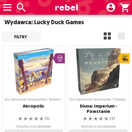
Wydawca: Lucky Duck Games
FILTRY
Gry planszowe i towarzyskie / Rodzinne gry planszowe
Gry planszowe i towarzyskie / Strategiczne gry planszowe
Akropolis
Diuna: Imperium -
Powstanie
☆
☆
☆
☆
☆
☆
☆
☆
☆
☆
(
2
)
(
4
)
Wysyłka w poniedziałek
Wysyłka w poniedziałek