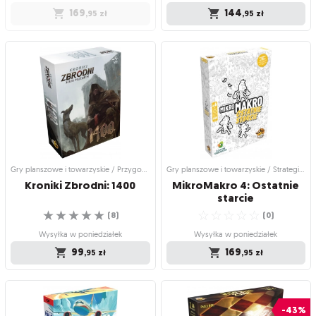
169
144
,95
zł
,95
zł
Gry planszowe i towarzyskie /
Gry planszowe i towarzyskie /
Strategiczne gry planszowe
Przygodowe gry planszowe
MikroMakro: Na tropie
Kroniki zbrodni: Edycja
zbrodni
specjalna
Gra pełna mrocznych sekretów,
Zawiera okulary VR i dwa dodatkowe
podstępnych kradzieży i zabójstw!
scenariusze!
☆
☆
☆
☆
☆
☆
☆
☆
☆
☆
(
11
)
(
8
)
Produkt niedostępny
Wysyłka w poniedziałek
169
144
,95
zł
,95
zł
Gry planszowe i towarzyskie / Przygodowe gry planszowe
Gry planszowe i towarzyskie / Strategiczne gry planszowe
Kroniki
Zbrodni:
1400
MikroMakro 4: Ostatnie
starcie
☆
☆
☆
☆
☆
☆
☆
☆
☆
☆
(
8
)
(
0
)
Wysyłka w poniedziałek
Wysyłka w poniedziałek
99
169
,95
zł
,95
zł
Gry planszowe i towarzyskie /
Gry planszowe i towarzyskie /
Przygodowe gry planszowe
Strategiczne gry planszowe
Kroniki Zbrodni: 1400
MikroMakro 4: Ostatnie
-43%