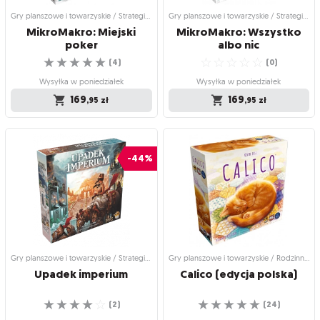
Gry planszowe i towarzyskie / Strategiczne gry planszowe
Gry planszowe i towarzyskie / Strategiczne gry planszowe
MikroMakro: Miejski
MikroMakro: Wszystko
poker
albo nic
☆
☆
☆
☆
☆
☆
☆
☆
☆
☆
(
4
)
(
0
)
Wysyłka w poniedziałek
Wysyłka w poniedziałek
169
169
,95
zł
,95
zł
Gry planszowe i towarzyskie /
Gry planszowe i towarzyskie /
Strategiczne gry planszowe
Strategiczne gry planszowe
MikroMakro: Miejski
MikroMakro: Wszystko
-44%
poker
albo nic
Jeszcze więcej zbrodni w miasteczku
Trzecia część hitowych zagadek!
☆
☆
☆
☆
☆
zbrodni
(
0
)
☆
☆
☆
☆
☆
(
4
)
Wysyłka w poniedziałek
Wysyłka w poniedziałek
169
,95
zł
169
,95
zł
Gry planszowe i towarzyskie / Strategiczne gry planszowe
Gry planszowe i towarzyskie / Rodzinne gry planszowe
Upadek
imperium
Calico
(edycja
polska)
☆
☆
☆
☆
☆
☆
☆
☆
☆
☆
(
2
)
(
24
)