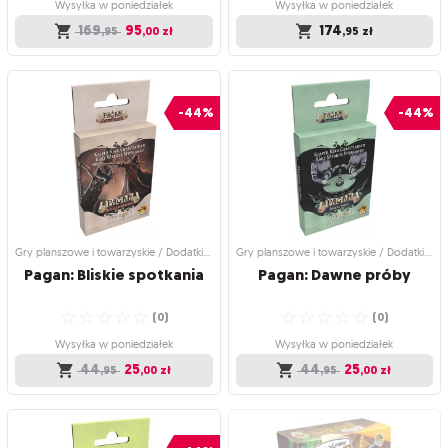
Wysyłka w poniedziałek
Wysyłka w poniedziałek
169
95
174
,95
,00
zł
,95
zł
Gry planszowe i towarzyskie /
Gry planszowe i towarzyskie /
Strategiczne gry planszowe
Rodzinne gry planszowe
Upadek imperium
Calico (edycja polska)
-44%
-44%
Czy uratujesz cywilizację przed
Szyj kołdrę, zbieraj guziki, przyciągaj
upadkiem?
koty!
☆
☆
☆
☆
☆
☆
☆
☆
☆
☆
(
2
)
(
24
)
Wysyłka w poniedziałek
Wysyłka w poniedziałek
169
95
174
,95
,00
zł
,95
zł
Gry planszowe i towarzyskie / Dodatki do gier
Gry planszowe i towarzyskie / Dodatki do gier
Pagan:
Bliskie
spotkania
Pagan:
Dawne
próby
☆
☆
☆
☆
☆
☆
☆
☆
☆
☆
(
0
)
(
0
)
Wysyłka w poniedziałek
Wysyłka w poniedziałek
44
25
44
25
,95
,00
zł
,95
,00
zł
Gry planszowe i towarzyskie / Dodatki
Gry planszowe i towarzyskie / Dodatki
do gier
do gier
Pagan: Bliskie spotkania
Pagan: Dawne próby