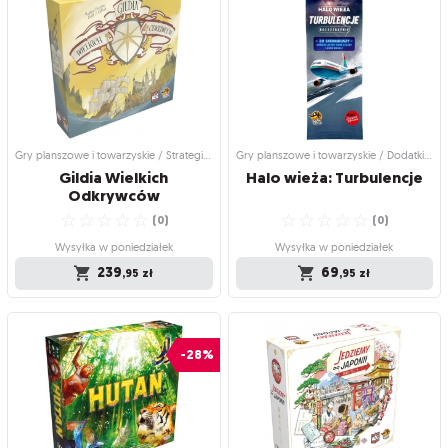
Divinus
Dworzanie
Wystąpcie, półbogowie!
Królewski bankiet pełen intryg
☆
☆
☆
☆
☆
☆
☆
☆
☆
☆
(
0
)
(
0
)
Wysyłka w poniedziałek
Wysyłka w poniedziałek
269
155
119
,95
,00
zł
,95
zł
Gry planszowe i towarzyskie / Strategiczne gry planszowe
Gry planszowe i towarzyskie / Dodatki do gier
Gildia Wielkich
Halo
wieża:
Turbulencje
Odkrywców
☆
☆
☆
☆
☆
☆
☆
☆
☆
☆
(
0
)
(
0
)
Wysyłka w poniedziałek
Wysyłka w poniedziałek
239
69
,95
zł
,95
zł
Gry planszowe i towarzyskie /
Gry planszowe i towarzyskie / Dodatki
Strategiczne gry planszowe
do gier
Gildia Wielkich
Halo wieża: Turbulencje
-28%
Odkrywców
Wyrusz w wielką podróż!
Manewry w ekstremalnych
☆
☆
☆
☆
☆
warunkach!
(
0
)
☆
☆
☆
☆
☆
(
0
)
Wysyłka w poniedziałek