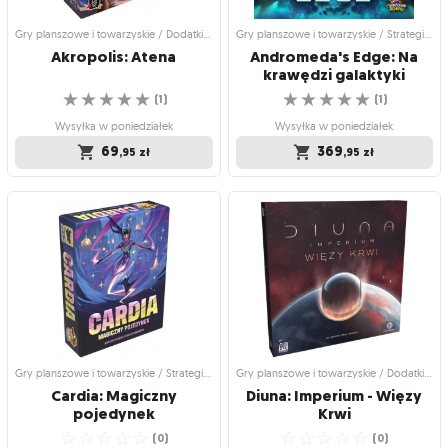
44
25
,95
,00
zł
Produkt niedostępny
Gry planszowe i towarzyskie / Dodatki do gier
Gry planszowe i towarzyskie / Strategiczne gry planszowe
64
,95
zł
Akropolis:
Atena
Andromeda's Edge: Na
krawędzi galaktyki
☆
☆
☆
☆
☆
☆
☆
☆
☆
☆
(
1
)
(
1
)
Wysyłka w poniedziałek
Wysyłka w poniedziałek
69
369
,95
zł
,95
zł
Gry planszowe i towarzyskie / Dodatki
Gry planszowe i towarzyskie /
do gier
Strategiczne gry planszowe
Akropolis: Atena
Andromeda's Edge: Na
krawędzi galaktyki
Szykuj się na nowe, boskie wyzwania!
Na obrzeżach Andromedy toczy się
☆
☆
☆
☆
☆
wojna – czy dasz radę ją zakończyć?
(
1
)
☆
☆
☆
☆
☆
(
1
)
Wysyłka w poniedziałek
Wysyłka w poniedziałek
69
,95
zł
369
,95
zł
Gry planszowe i towarzyskie / Strategiczne gry planszowe
Gry planszowe i towarzyskie / Dodatki do gier
Cardia: Magiczny
Diuna: Imperium - Więzy
pojedynek
Krwi
☆
☆
☆
☆
☆
☆
☆
☆
☆
☆
(
0
)
(
0
)