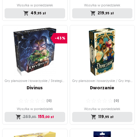
Wysyłka w poniedziałek
Wysyłka w poniedziałek
49
219
,95
zł
,95
zł
Gry planszowe i towarzyskie /
Gry planszowe i towarzyskie / Dodatki
Strategiczne gry planszowe
do gier
Cardia: Magiczny
Diuna: Imperium - Więzy
-43%
pojedynek
Krwi
Przechytrz przeciwnika, by zostać
Wzmocnij swoją dynastię i zawalcz o
następnym władcą Cardii!
władzę dzięki nowym liderom,
☆
☆
☆
☆
☆
jednostkom i strategiom
(
0
)
☆
☆
☆
☆
☆
(
0
)
Wysyłka w poniedziałek
Wysyłka w poniedziałek
49
,95
zł
Gry planszowe i towarzyskie / Strategiczne gry planszowe
Gry planszowe i towarzyskie / Gry imprezowe i towarzyskie
219
,95
zł
Divinus
Dworzanie
☆
☆
☆
☆
☆
☆
☆
☆
☆
☆
(
0
)
(
0
)
Wysyłka w poniedziałek
Wysyłka w poniedziałek
269
155
119
,95
,00
zł
,95
zł
Gry planszowe i towarzyskie /
Gry planszowe i towarzyskie / Gry
Strategiczne gry planszowe
imprezowe i towarzyskie