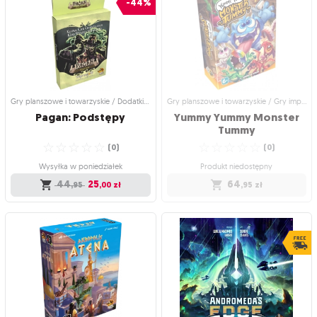
-44%
Przyjrzyj się codziennym wyzwaniom
Jakie będą wyniki śledztwa?
☆
☆
☆
☆
☆
mieszkańców
(
0
)
☆
☆
☆
☆
☆
(
0
)
Wysyłka w poniedziałek
Wysyłka w poniedziałek
44
25
,95
,00
zł
44
25
,95
,00
zł
Gry planszowe i towarzyskie / Dodatki do gier
Gry planszowe i towarzyskie / Gry imprezowe i towarzyskie
Pagan:
Podstępy
Yummy Yummy Monster
Tummy
☆
☆
☆
☆
☆
☆
☆
☆
☆
☆
(
0
)
(
0
)
Wysyłka w poniedziałek
Produkt niedostępny
44
25
64
,95
,00
zł
,95
zł
Gry planszowe i towarzyskie / Dodatki
Gry planszowe i towarzyskie / Gry
do gier
imprezowe i towarzyskie
Pagan: Podstępy
Yummy Yummy Monster
Tummy
Jeszcze więcej wyzwań!
Potwory są głodne i to od Ciebie
☆
☆
☆
☆
☆
zależy, czy nakarmisz je odpowiednim
(
0
)
kolorowym jedzeniem!
Wysyłka w poniedziałek
☆
☆
☆
☆
☆
(
0
)