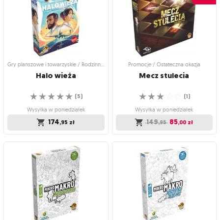
starcie
Jesteś rycerzem w służbie króla!
Nowa mapa ze świeżymi zbrodniami!
☆
☆
☆
☆
☆
☆
☆
☆
☆
☆
(
8
)
(
0
)
Wysyłka w poniedziałek
Wysyłka w poniedziałek
99
169
,95
zł
,95
zł
Gry planszowe i towarzyskie / Rodzinne gry planszowe
Promocje / Ostateczna okazja
Halo
wieża
Mecz
stulecia
☆
☆
☆
☆
☆
☆
☆
☆
☆
☆
(
5
)
(
1
)
Wysyłka w poniedziałek
Wysyłka w poniedziałek
174
149
85
,95
zł
,95
,00
zł
Gry planszowe i towarzyskie /
Promocje / Ostateczna okazja
Rodzinne gry planszowe
Mecz stulecia
Halo wieża
Stocz pojedynek, niczym mistrz!
☆
☆
☆
☆
☆
Czy leci z nami pilot?
(
1
)
☆
☆
☆
☆
☆
(
5
)
Wysyłka w poniedziałek
Wysyłka w poniedziałek
149
85
,95
,00
zł
174
,95
zł