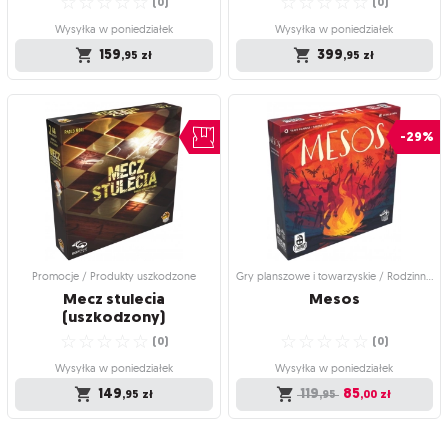
☆
☆
☆
☆
☆
☆
☆
☆
☆
☆
(
0
)
(
0
)
Wysyłka w poniedziałek
Wysyłka w poniedziałek
159
399
,95
zł
,95
zł
Gry planszowe i towarzyskie /
Gry planszowe i towarzyskie /
Rodzinne gry planszowe
Strategiczne gry planszowe
Kaskadia Junior
Lutnik: Sztuka
-29%
instrumentu
Świat
Kaskadii
w wersji dla
Stwórz mistrzowski instrument i oczaruj
miasto!
najmłodszych!
☆
☆
☆
☆
☆
☆
☆
☆
☆
☆
(
0
)
(
0
)
Wysyłka w poniedziałek
Wysyłka w poniedziałek
399
159
,95
zł
,95
zł
Promocje / Produkty uszkodzone
Gry planszowe i towarzyskie / Rodzinne gry planszowe
Mecz stulecia
Mesos
(uszkodzony)
☆
☆
☆
☆
☆
☆
☆
☆
☆
☆
(
0
)
(
0
)
Wysyłka w poniedziałek
Wysyłka w poniedziałek
149
119
85
,95
zł
,95
,00
zł
Promocje / Produkty uszkodzone
Gry planszowe i towarzyskie /