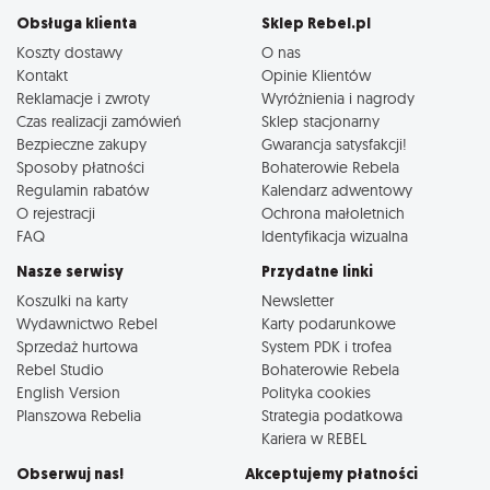
Obsługa klienta
Sklep Rebel.pl
Koszty dostawy
O nas
Kontakt
Opinie Klientów
Reklamacje i zwroty
Wyróżnienia i nagrody
Czas realizacji zamówień
Sklep stacjonarny
Bezpieczne zakupy
Gwarancja satysfakcji!
Sposoby płatności
Bohaterowie Rebela
Regulamin rabatów
Kalendarz adwentowy
O rejestracji
Ochrona małoletnich
FAQ
Identyfikacja wizualna
Nasze serwisy
Przydatne linki
Koszulki na karty
Newsletter
Wydawnictwo Rebel
Karty podarunkowe
Sprzedaż hurtowa
System PDK i trofea
Rebel Studio
Bohaterowie Rebela
English Version
Polityka cookies
Planszowa Rebelia
Strategia podatkowa
Kariera w REBEL
Obserwuj nas!
Akceptujemy płatności