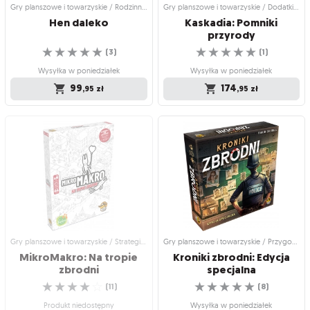
Gry planszowe i towarzyskie / Rodzinne gry planszowe
Gry planszowe i towarzyskie / Dodatki do gier
Hen
daleko
Kaskadia: Pomniki
przyrody
☆
☆
☆
☆
☆
☆
☆
☆
☆
☆
(
3
)
(
1
)
Wysyłka w poniedziałek
Wysyłka w poniedziałek
99
174
,95
zł
,95
zł
Gry planszowe i towarzyskie /
Gry planszowe i towarzyskie / Dodatki
Rodzinne gry planszowe
do gier
Hen daleko
Kaskadia: Pomniki
przyrody
Przemierzaj krainę w poszukiwaniu jej
Wzbogać rozgrywkę o nowe siedliska
☆
☆
☆
☆
☆
sekretów
(
1
)
☆
☆
☆
☆
☆
(
3
)
Wysyłka w poniedziałek
Wysyłka w poniedziałek
174
,95
zł
99
,95
zł
Gry planszowe i towarzyskie / Strategiczne gry planszowe
Gry planszowe i towarzyskie / Przygodowe gry planszowe
MikroMakro: Na tropie
Kroniki zbrodni: Edycja
zbrodni
specjalna
☆
☆
☆
☆
☆
☆
☆
☆
☆
☆
(
11
)
(
8
)
Produkt niedostępny
Wysyłka w poniedziałek