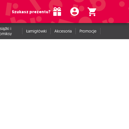
Szukasz prezentu?
siążki i
Łamigłówki
Akcesoria
Promocje
omiksy