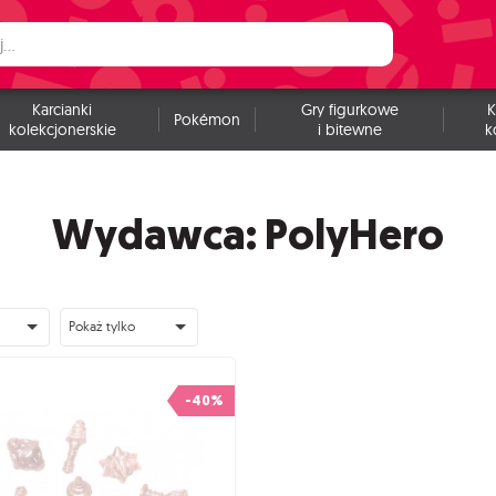
Karcianki
Gry figurkowe
K
Pokémon
kolekcjonerskie
i bitewne
k
Wydawca: PolyHero
Pokaż tylko
-40%